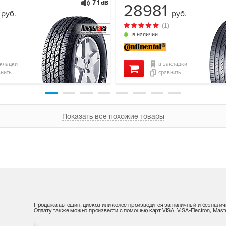
71
dB
2
28981
руб.
руб.
(1)
в наличии
акладки
в закладки
внить
сравнить
Показать все похожие товары
Продажа автошин, дисков или колес производится за наличный и безналич
Оплату также можно произвести с помощью карт VISA, VISA-Electron, Maste