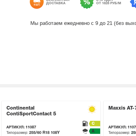
БЕСПЛАТНАЯ
В КРЕДИТ
ДОСТАВКА
ОТ 1828 РУБ/М
4 ШТ.
Мы работаем ежедневно с 9 до 21 (без вы
Continental
Maxxis AT-
ContiSportContact 5
C
АРТИКУЛ:
11087
АРТИКУЛ:
1107
A
Типоразмер:
Типоразмер:
255/60 R18
108Y
25