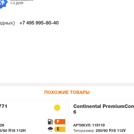
САМОВЫВОЗ
1-2 ДНЯ
ходных)
+7 495
995-80-40
ПОХОЖИЕ ТОВАРЫ
771
Continental PremiumCon
6
F
26
АРТИКУЛ:
119119
E
Типоразмер:
5/60 R18
112H
255/60 R18
112V