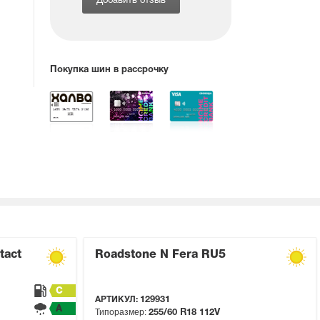
Добавить отзыв
Покупка шин в рассрочку
tact
Roadstone N Fera RU5
C
АРТИКУЛ:
129931
A
Типоразмер:
255/60 R18
112V