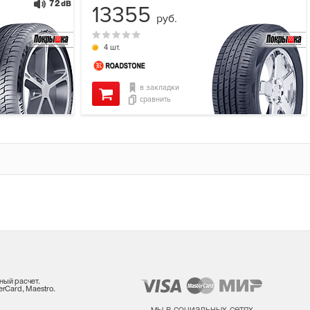
72
dB
13355
руб.
4 шт.
в закладки
сравнить
ный расчет.
rCard, Maestro.