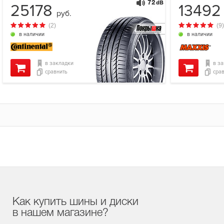
72
dB
25178
1349
руб.
(2)
(9)
в наличии
в наличии
в закладки
в з
сравнить
сра
Как купить шины и диски
в нашем магазине?