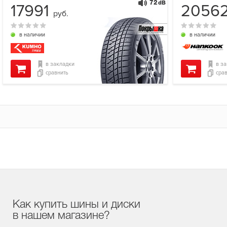
72
dB
17991
2056
руб.
в наличии
в наличии
в закладки
в з
сравнить
сра
Как купить шины и диски
в нашем магазине?