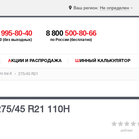
Ваш регион:
Не определен
5
995-80-40
8 800
500-80-66
:00 (без выходных)
по России (бесплатно)
АКЦИИ И РАСПРОДАЖА
ШИННЫЙ КАЛЬКУЛЯТОР
o Ice X
275/45 R21
275/45 R21 110H
рейтинг