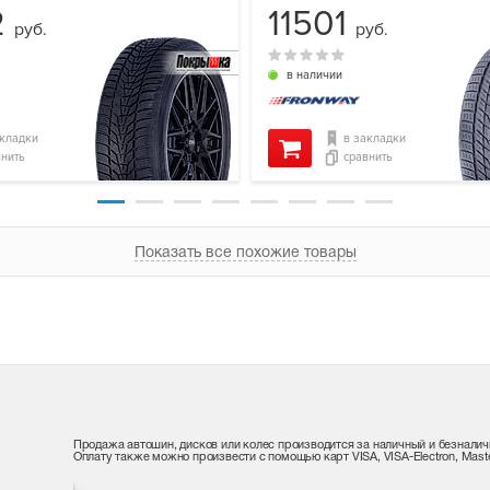
2
11501
руб.
руб.
в наличии
акладки
в закладки
внить
сравнить
Показать все похожие товары
Продажа автошин, дисков или колес производится за наличный и безналич
Оплату также можно произвести с помощью карт VISA, VISA-Electron, Maste