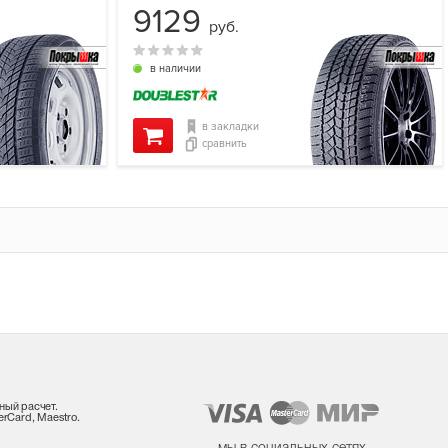
9129
руб.
в наличии
в закладки
сравнить
ный расчет.
rCard, Maestro.