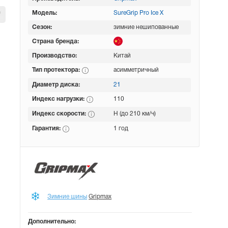
Модель:
SureGrip Pro Ice X
Сезон:
зимние нешипованные
Страна бренда:
Производство:
Китай
Тип протектора:
асимметричный
Диаметр диска:
21
Индекс нагрузки:
110
Индекс скорости:
H (до 210 км/ч)
Гарантия:
1 год
Зимние шины
Gripmax
Дополнительно: