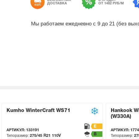
БЕСПЛАТНАЯ
В КРЕДИТ
ДОСТАВКА
ОТ 1482 РУБ/М
4 ШТ.
Мы работаем ежедневно с 9 до 21 (без вы
Kumho WinterCraft WS71
Hankook Wi
(W330A)
E
АРТИКУЛ:
133191
АРТИКУЛ:
1774
B
Типоразмер:
Типоразмер:
275/45 R21
110V
27