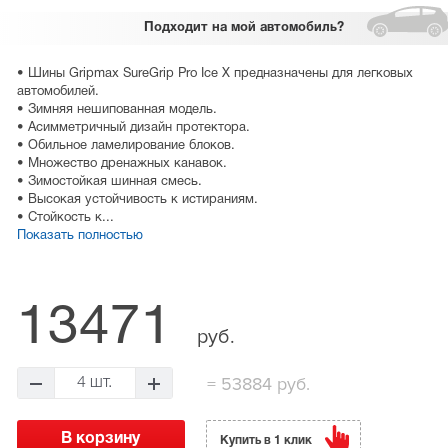
Подходит
на мой автомобиль?
• Шины Gripmax SureGrip Pro Ice X предназначены для легковых
автомобилей.
• Зимняя нешипованная модель.
• Асимметричный дизайн протектора.
• Обильное ламелирование блоков.
• Множество дренажных канавок.
• Зимостойкая шинная смесь.
• Высокая устойчивость к истираниям.
• Стойкость к...
Показать полностью
13471
руб.
=
53884 руб.
4 шт.
Купить в 1 клик