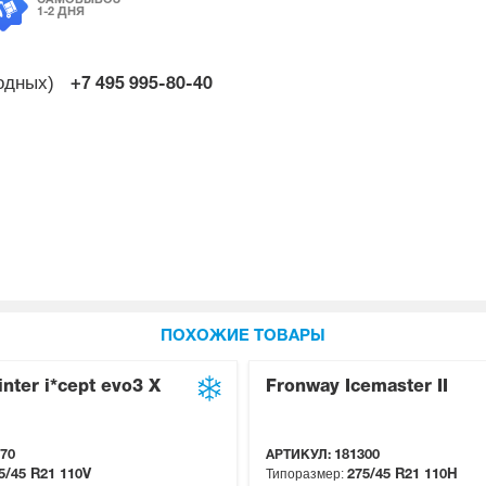
САМОВЫВОЗ
1-2 ДНЯ
ходных)
+7 495
995-80-40
ПОХОЖИЕ ТОВАРЫ
nter i*cept evo3 X
Fronway Icemaster II
70
АРТИКУЛ:
181300
Типоразмер:
5/45 R21
110V
275/45 R21
110H