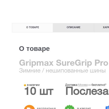
О ТОВАРЕ
ОПИСАНИЕ
ХАР
О товаре
Gripmax SureGrip Pro 
Зимние
/ нешипованные шины
в наличии
Доставка:
Москва
—
бесплатно!
*
10 шт
Послеза