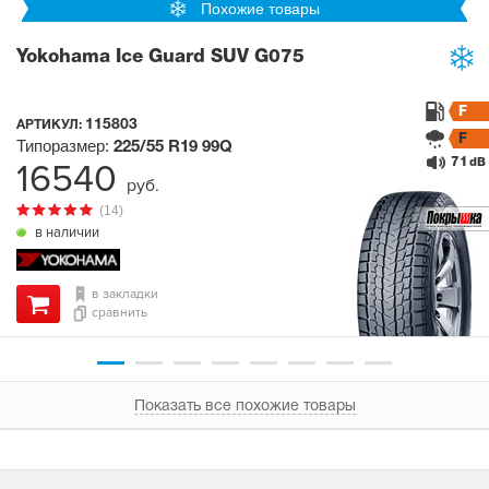
Похожие товары
Yokohama Ice Guard SUV G075
F
115803
АРТИКУЛ:
F
Типоразмер:
225/55 R19
99Q
71
16540
dB
руб.
(14)
в наличии
в закладки
сравнить
Показать все похожие товары