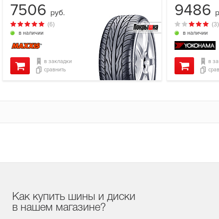
7506
9486
руб.
р
(6)
(3)
в наличии
в наличии
в закладки
в з
сравнить
сра
Как купить шины и диски
в нашем магазине?