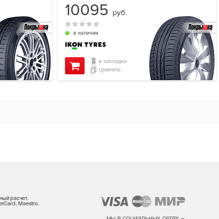
10095
руб.
в наличии
в закладки
сравнить
ный расчет.
rCard, Maestro.
мы в социальных сетях –