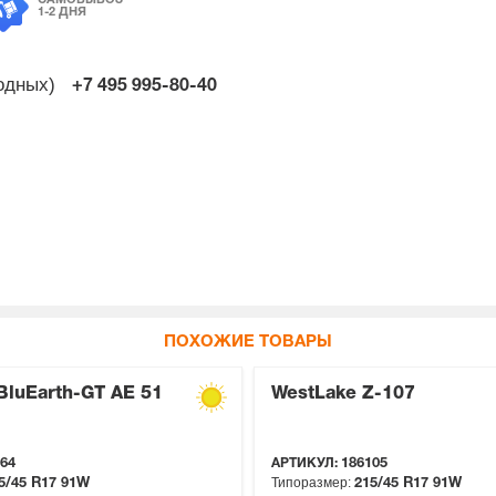
1-2 ДНЯ
ходных)
+7 495
995-80-40
ПОХОЖИЕ ТОВАРЫ
BluEarth-GT AE 51
WestLake Z-107
64
АРТИКУЛ:
186105
Типоразмер:
5/45 R17
91W
215/45 R17
91W