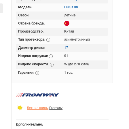
Модель:
Eurus 08
Сезон:
летние
Страна бренда:
Производство:
Китай
Тип протектора:
асимметричный
Диаметр диска:
17
Индекс нагрузки:
91
Индекс скорости:
W (до 270 км/ч)
Гарантия:
1 год
Летние шины
Fronway
Дополнительно: