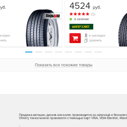
4524
уб.
руб.
(1)
в наличии
акладки
в закладки
внить
сравнить
Показать все похожие товары
Продажа автошин, дисков или колес производится за наличный и безналич
Оплату также можно произвести с помощью карт VISA, VISA-Electron, Maste