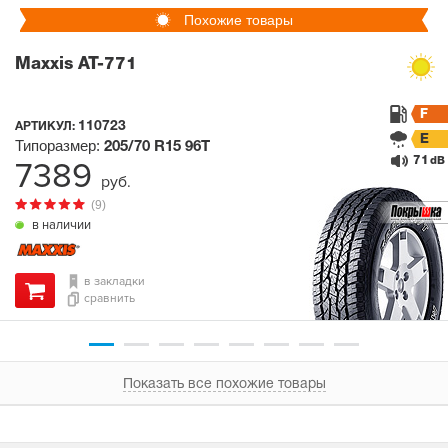
Похожие товары
Maxxis AT-771
F
110723
АРТИКУЛ:
E
Типоразмер:
205/70 R15
96T
71
7389
dB
руб.
(9)
в наличии
в закладки
сравнить
Показать все похожие товары