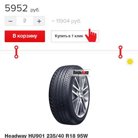
5952
руб.
=
11904 руб.
2
В корзину
Купить в 1 клик
Headway HU901
235/40 R18 95W