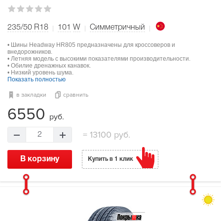
235/50 R18
101
W
Симметричный
• Шины Headway HR805 предназначены для кроссоверов и
внедорожников.
• Летняя модель с высокими показателями производительности.
• Обилие дренажных канавок.
• Низкий уровень шума.
Показать полностью
в закладки
сравнить
6550
руб.
=
13100 руб.
2
В корзину
Купить в 1 клик