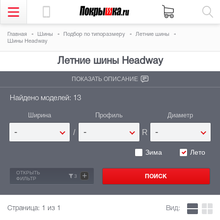
Главная
Шины
Подбор по типоразмеру
Летние шины
Шины Headway
Летние шины
Headway
ПОКАЗАТЬ ОПИСАНИЕ
Найдено моделей: 13
Ширина
Профиль
Диаметр
/
R
-
-
-
Зима
Лето
ОТКРЫТЬ
+
3
ФИЛЬТР
Страница:
1
из 1
Вид: