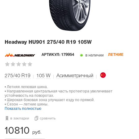
Headway HU901
275/40 R19 105W
в наличии
АРТИКУЛ:
179954
ЛЕТНИЕ
275/40 R19
105
W
Асимметричный
• Летняя легковая шина.
• Направленная центральная часть протектора увеличивает
устойчивость на поворотах.
• Широкая боковая зона улучшает езду по прямой.
• Сезон — летние шины.
Показать полностью
в закладки
сравнить
10810
руб.