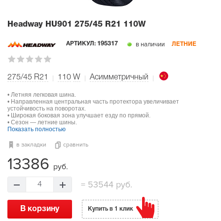
Headway HU901
275/45 R21 110W
в наличии
АРТИКУЛ:
195317
ЛЕТНИЕ
275/45 R21
110
W
Асимметричный
• Летняя легковая шина.
• Направленная центральная часть протектора увеличивает
устойчивость на поворотах.
• Широкая боковая зона улучшает езду по прямой.
• Сезон — летние шины.
Показать полностью
в закладки
сравнить
13386
руб.
=
53544 руб.
4
В корзину
Купить в 1 клик