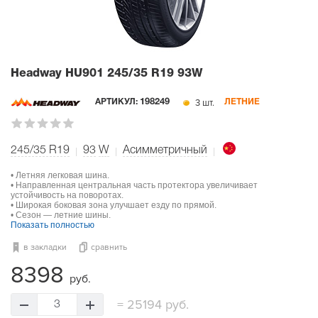
Headway HU901
245/35 R19 93W
3 шт.
АРТИКУЛ:
198249
ЛЕТНИЕ
245/35 R19
93
W
Асимметричный
• Летняя легковая шина.
• Направленная центральная часть протектора увеличивает
устойчивость на поворотах.
• Широкая боковая зона улучшает езду по прямой.
• Сезон — летние шины.
Показать полностью
в закладки
сравнить
8398
руб.
=
25194 руб.
3