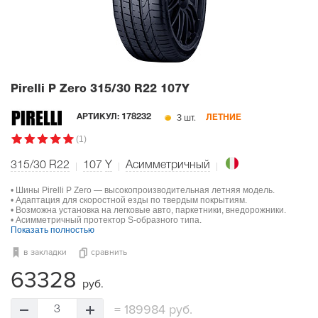
Pirelli P Zero
315/30 R22 107Y
3 шт.
АРТИКУЛ:
178232
ЛЕТНИЕ
(1)
315/30 R22
107
Y
Асимметричный
• Шины Pirelli P Zero — высокопроизводительная летняя модель.
• Адаптация для скоростной езды по твердым покрытиям.
• Возможна установка на легковые авто, паркетники, внедорожники.
• Асимметричный протектор S-образного типа.
Показать полностью
в закладки
сравнить
63328
руб.
=
189984 руб.
3