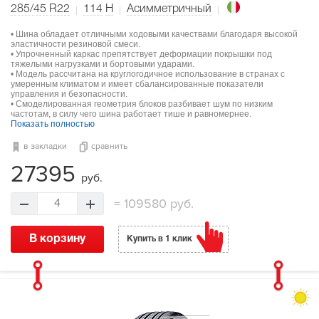
285/45 R22
114
H
Асимметричный
• Шина обладает отличными ходовыми качествами благодаря высокой
эластичности резиновой смеси.
• Упрочненный каркас препятствует деформации покрышки под
тяжелыми нагрузками и бортовыми ударами.
• Модель рассчитана на круглогодичное использование в странах с
умеренным климатом и имеет сбалансированные показатели
управления и безопасности.
• Смоделированная геометрия блоков разбивает шум по низким
частотам, в силу чего шина работает тише и равномернее.
Показать полностью
в закладки
сравнить
27395
руб.
=
109580 руб.
4
В корзину
Купить в 1 клик