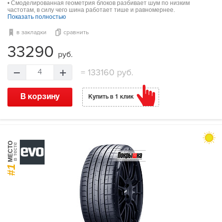
• Смоделированная геометрия блоков разбивает шум по низким
частотам, в силу чего шина работает тише и равномернее.
Показать полностью
в закладки
сравнить
33290
руб.
=
133160 руб.
4
В корзину
Купить в 1 клик
МЕСТО
в тесте
#1