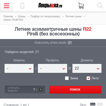
Главная
Шины
Подбор по типоразмеру
Летние шины
Шины Pirelli R22
Летние асимметричные шины
R22
Pirelli (без всесезонных)
ПОКАЗАТЬ ОПИСАНИЕ
Найдено моделей: 21
Ширина
Профиль
Диаметр
/
R
-
-
22
Зима
Лето
ОТКРЫТЬ
+
3
ФИЛЬТР
Страница:
1
из 1
Вид: