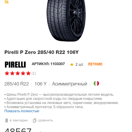
#1
Pirelli P Zero
285/40 R22 106Y
2 шт.
АРТИКУЛ:
1103307
ЛЕТНИЕ
(1)
285/40 R22
106
Y
Асимметричный
• Шины Pirelli P Zero — высокопроизводительная летняя модель.
• Адаптация для скоростной езды по твердым покрытиям.
• Возможна установка на легковые авто, паркетники, внедорожники.
• Асимметричный протектор S-образного типа.
Показать полностью
в закладки
сравнить