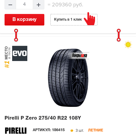
=
209360 руб.
4
В корзину
Купить в 1 клик
МЕСТО
в тесте
#1
Pirelli P Zero
275/40 R22 108Y
3 шт.
АРТИКУЛ:
186415
ЛЕТНИЕ