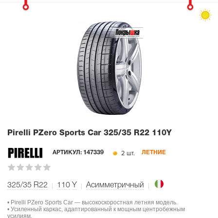
Pirelli PZero Sports Car
325/35 R22 110Y
2 шт.
АРТИКУЛ:
147339
ЛЕТНИЕ
325/35 R22
110
Y
Асимметричный
• Pirelli PZero Sports Car — высокоскоростная летняя модель.
• Усиленный каркас, адаптированный к мощным центробежным
усилиям.