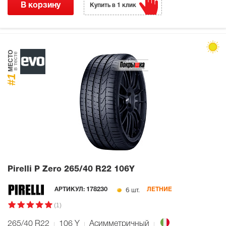
В корзину
Купить в 1 клик
МЕСТО
в тесте
#1
Pirelli P Zero
265/40 R22 106Y
6 шт.
АРТИКУЛ:
178230
ЛЕТНИЕ
(1)
265/40 R22
106
Y
Асимметричный