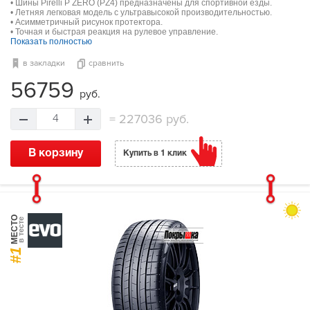
• Шины Pirelli P ZERO (PZ4) предназначены для спортивной езды.
• Летняя легковая модель с ультравысокой производительностью.
• Асимметричный рисунок протектора.
• Точная и быстрая реакция на рулевое управление.
Показать полностью
в закладки
сравнить
56759
руб.
=
227036 руб.
4
В корзину
Купить в 1 клик
МЕСТО
в тесте
#1