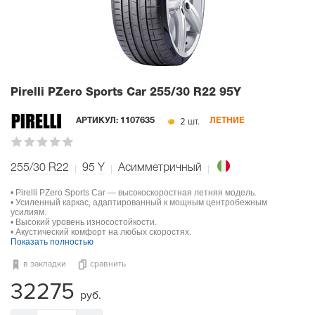
Pirelli PZero Sports Car
255/30 R22 95Y
2 шт.
АРТИКУЛ:
1107635
ЛЕТНИЕ
255/30 R22
95
Y
Асимметричный
• Pirelli PZero Sports Car — высокоскоростная летняя модель.
• Усиленный каркас, адаптированный к мощным центробежным
усилиям.
• Высокий уровень износостойкости.
• Акустический комфорт на любых скоростях.
Показать полностью
в закладки
сравнить
32275
руб.