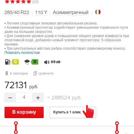
(10)
285/40 R22
110
Y
Асимметричный
• Летняя спортивная легковая автомобильная резина.
• Асимметричный протектор содействуют уменьшению тормозного пути
даже на больших скоростях.
• Для снижения уровня шума и повышения общего уровня комфорта при
спортивной езде, добавлен новый элемент протектора: S-образная
канавка.
• Три центральных жёстких ребра способствуют равномерному износу.
Показать полностью
C
B
69
dB
в закладки
сравнить
72131
руб.
=
288524 руб.
4
В корзину
Купить в 1 клик