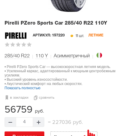
Pirelli PZero Sports Car
285/40 R22 110Y
11 шт.
АРТИКУЛ:
197220
ЛЕТНИЕ
285/40 R22
110
Y
Асимметричный
• Pirelli PZero Sports Car — высокоскоростная летняя модель.
• Усиленный каркас, адаптированный к мощным центробежным
усилиям.
• Высокий уровень износостойкости.
• Акустический комфорт на любых скоростях.
Показать полностью
в закладки
сравнить
56759
руб.
=
227036 руб.
4