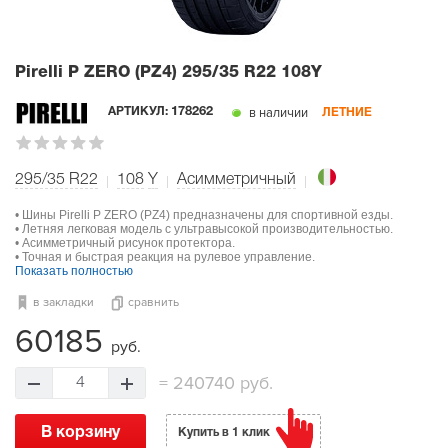
Pirelli P ZERO (PZ4)
295/35 R22 108Y
в наличии
АРТИКУЛ:
178262
ЛЕТНИЕ
295/35 R22
108
Y
Асимметричный
• Шины Pirelli P ZERO (PZ4) предназначены для спортивной езды.
• Летняя легковая модель с ультравысокой производительностью.
• Асимметричный рисунок протектора.
• Точная и быстрая реакция на рулевое управление.
Показать полностью
в закладки
сравнить
60185
руб.
=
240740 руб.
4
В корзину
Купить в 1 клик