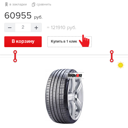
в закладки
сравнить
60955
руб.
=
121910 руб.
2
В корзину
Купить в 1 клик