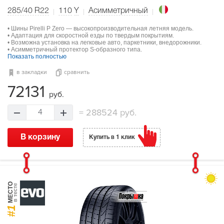
285/40 R22
110
Y
Асимметричный
• Шины Pirelli P Zero — высокопроизводительная летняя модель.
• Адаптация для скоростной езды по твердым покрытиям.
• Возможна установка на легковые авто, паркетники, внедорожники.
• Асимметричный протектор S-образного типа.
Показать полностью
в закладки
сравнить
72131
руб.
=
288524 руб.
4
В корзину
Купить в 1 клик
МЕСТО
в тесте
#1