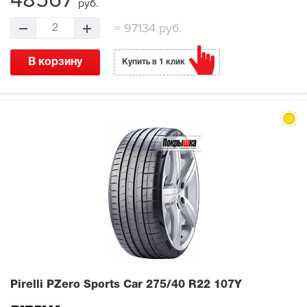
48567
руб.
=
97134 руб.
2
В корзину
Купить в 1 клик
Pirelli PZero Sports Car
275/40 R22 107Y