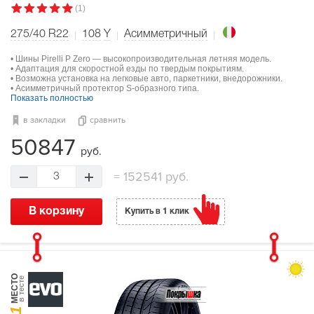
(1)
275/40 R22
108
Y
Асимметричный
• Шины Pirelli P Zero — высокопроизводительная летняя модель.
• Адаптация для скоростной езды по твердым покрытиям.
• Возможна установка на легковые авто, паркетники, внедорожники.
• Асимметричный протектор S-образного типа.
Показать полностью
в закладки
сравнить
50847
руб.
=
152541 руб.
3
В корзину
Купить в 1 клик
МЕСТО
в тесте