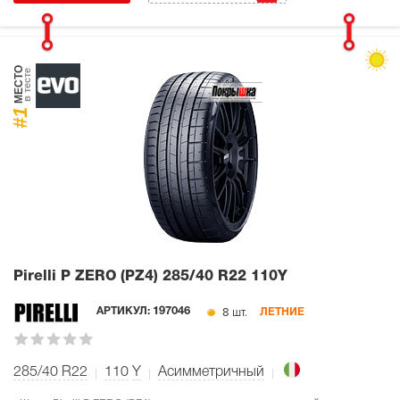
МЕСТО
в тесте
#1
Pirelli P ZERO (PZ4)
285/40 R22 110Y
8 шт.
АРТИКУЛ:
197046
ЛЕТНИЕ
285/40 R22
110
Y
Асимметричный