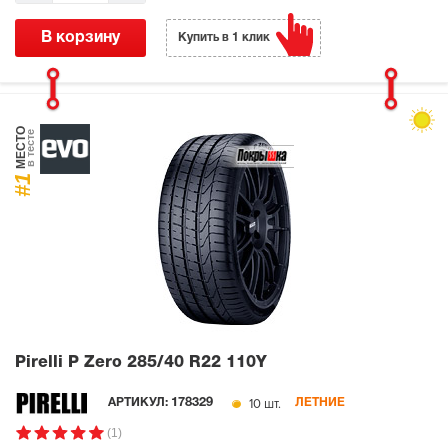
В корзину
Купить в 1 клик
МЕСТО
в тесте
#1
Pirelli P Zero
285/40 R22 110Y
10 шт.
АРТИКУЛ:
178329
ЛЕТНИЕ
(1)