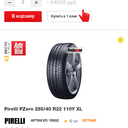
=
64550 руб.
2
В корзину
Купить в 1 клик
МЕСТО
в тесте
#1
Pirelli PZero
285/40 R22 110Y XL
12 шт.
АРТИКУЛ:
19502
ЛЕТНИЕ