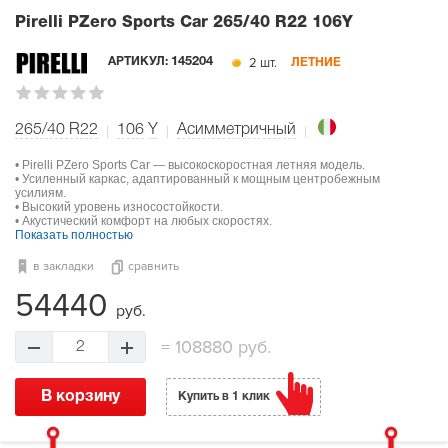
Pirelli PZero Sports Car
265/40 R22 106Y
2 шт.
АРТИКУЛ:
145204
ЛЕТНИЕ
265/40 R22
106
Y
Асимметричный
• Pirelli PZero Sports Car — высокоскоростная летняя модель.
• Усиленный каркас, адаптированный к мощным центробежным
усилиям.
• Высокий уровень износостойкости.
• Акустический комфорт на любых скоростях.
Показать полностью
в закладки
сравнить
54440
руб.
=
108880 руб.
2
В корзину
Купить в 1 клик