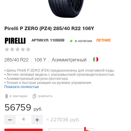
Pirelli P ZERO (PZ4)
285/40 R22 106Y
в наличии
АРТИКУЛ:
1105559
ЛЕТНИЕ
285/40 R22
106
Y
Асимметричный
• Шины Pirelli P ZERO (PZ4) предназначены для спортивной езды.
• Летняя легковая модель с ультравысокой производительностью.
• Асимметричный рисунок протектора.
• Точная и быстрая реакция на рулевое управление.
Показать полностью
в закладки
сравнить
56759
руб.
=
227036 руб.
4