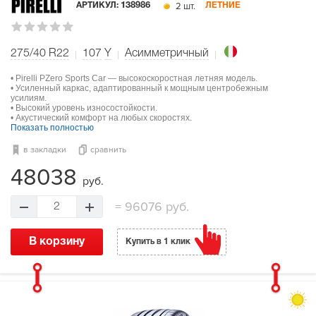
2 шт.
АРТИКУЛ:
138986
ЛЕТНИЕ
275/40 R22
107
Y
Асимметричный
• Pirelli PZero Sports Car — высокоскоростная летняя модель.
• Усиленный каркас, адаптированный к мощным центробежным
усилиям.
• Высокий уровень износостойкости.
• Акустический комфорт на любых скоростях.
Показать полностью
в закладки
сравнить
48038
руб.
=
96076 руб.
2
В корзину
Купить в 1 клик