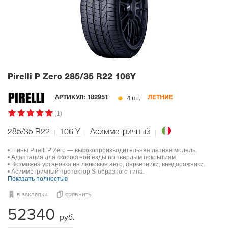
Pirelli P Zero
285/35 R22 106Y
4 шт.
АРТИКУЛ:
182951
ЛЕТНИЕ
(1)
285/35 R22
106
Y
Асимметричный
• Шины Pirelli P Zero — высокопроизводительная летняя модель.
• Адаптация для скоростной езды по твердым покрытиям.
• Возможна установка на легковые авто, паркетники, внедорожники.
• Асимметричный протектор S-образного типа.
Показать полностью
в закладки
сравнить
52340
руб.