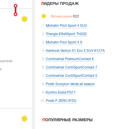
ЛИДЕРЫ ПРОДАЖ
Летние шины
R22
Michelin Pilot Sport 4 SUV
Triangle EffeXSport TH202
Michelin Pilot Sport 4 S
Hankook Ventus S1 Evo 3 SUV K127A
Continental PremiumContact 6
азатели
Continental ContiSportContact 7
е.
Continental ContiSportContact 5
Pirelli Scorpion Verde all season
Kumho Ecsta PS71
Pirelli P ZERO (PZ4)
ПОПУЛЯРНЫЕ РАЗМЕРЫ