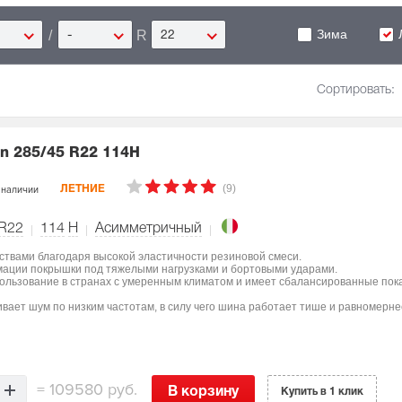
Зима
/
R
-
22
Сортировать:
on
285/45 R22 114H
(9)
 наличии
ЛЕТНИЕ
 R22
114
H
Асимметричный
ствами благодаря высокой эластичности резиновой смеси.
мации покрышки под тяжелыми нагрузками и бортовыми ударами.
пользование в странах с умеренным климатом и имеет сбалансированные пок
вает шум по низким частотам, в силу чего шина работает тише и равномерне
=
109580 руб.
В корзину
Купить в 1 клик