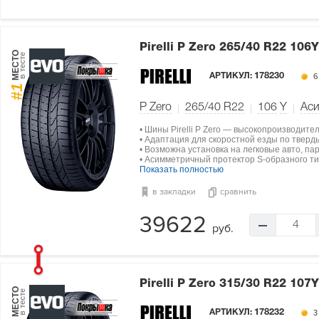
Pirelli P Zero
265/40 R22 106Y
МЕСТО
в тесте
АРТИКУЛ:
178230
6
#1
P Zero
265/40 R22
106
Y
Ас
• Шины Pirelli P Zero — высокопроизводите
• Адаптация для скоростной езды по тверд
• Возможна установка на легковые авто, па
• Асимметричный протектор S-образного ти
Показать полностью
в закладки
сравнить
39622
4
руб.
Pirelli P Zero
315/30 R22 107Y
МЕСТО
в тесте
АРТИКУЛ:
178232
3