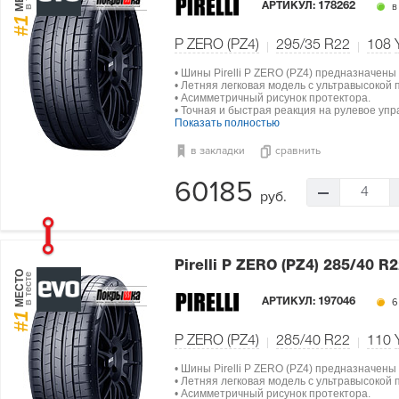
АРТИКУЛ:
178262
в
#1
P ZERO (PZ4)
295/35 R22
108
• Шины Pirelli P ZERO (PZ4) предназначены
• Летняя легковая модель с ультравысокой
• Асимметричный рисунок протектора.
• Точная и быстрая реакция на рулевое упр
Показать полностью
в закладки
сравнить
60185
4
руб.
Pirelli P ZERO (PZ4)
285/40 R2
МЕСТО
в тесте
АРТИКУЛ:
197046
6
#1
P ZERO (PZ4)
285/40 R22
110
• Шины Pirelli P ZERO (PZ4) предназначены
• Летняя легковая модель с ультравысокой
• Асимметричный рисунок протектора.