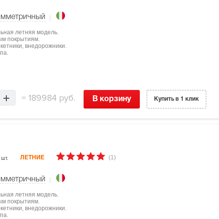
имметричный
льная летняя модель.
ым покрытиям.
ркетники, внедорожники.
па.
=
189984 руб.
В корзину
Купить в 1 клик
(1)
 шт.
ЛЕТНИЕ
имметричный
льная летняя модель.
ым покрытиям.
ркетники, внедорожники.
па.