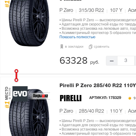
#1
P Zero
315/30 R22
107
Y
Ас
• Шины Pirelli P Zero — высокопроизводите
• Адаптация для скоростной езды по тверд
• Возможна установка на легковые авто, па
• Асимметричный протектор S-образного ти
Показать полностью
в закладки
сравнить
63328
3
руб.
Pirelli P Zero
285/40 R22 110Y
МЕСТО
в тесте
АРТИКУЛ:
178329
9
#1
P Zero
285/40 R22
110
Y
Ас
• Шины Pirelli P Zero — высокопроизводите
• Адаптация для скоростной езды по тверд
• Возможна установка на легковые авто, па
• Асимметричный протектор S-образного ти