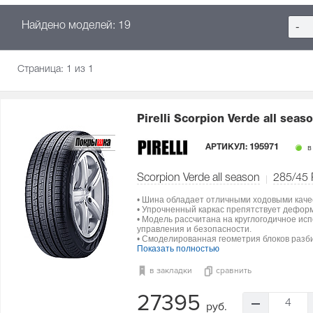
Найдено моделей: 19
-
Страница:
1
из 1
Pirelli Scorpion Verde all seas
АРТИКУЛ:
195971
в
Scorpion Verde all season
285/45
• Шина обладает отличными ходовыми каче
• Упрочненный каркас препятствует дефор
• Модель рассчитана на круглогодичное ис
управления и безопасности.
• Смоделированная геометрия блоков разби
Показать полностью
в закладки
сравнить
27395
4
руб.