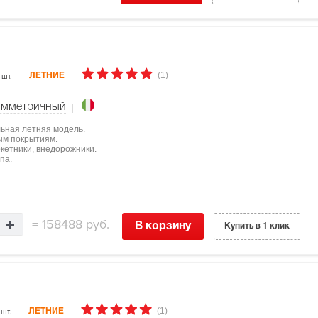
(1)
 шт.
ЛЕТНИЕ
имметричный
льная летняя модель.
ым покрытиям.
ркетники, внедорожники.
па.
=
158488 руб.
В корзину
Купить в 1 клик
(1)
 шт.
ЛЕТНИЕ