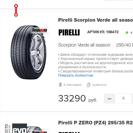
Pirelli Scorpion Verde all seas
АРТИКУЛ:
198472
в
Scorpion Verde all season
295/40
• Шина обладает отличными ходовыми каче
• Упрочненный каркас препятствует дефор
• Модель рассчитана на круглогодичное ис
управления и безопасности.
• Смоделированная геометрия блоков разби
Показать полностью
в закладки
сравнить
33290
4
руб.
Pirelli P ZERO (PZ4)
295/35 R2
МЕСТО
в тесте