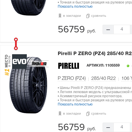
• Точная и быстрая реакция на рулевое упр
Показать полностью
в закладки
сравнить
56759
4
руб.
Pirelli P ZERO (PZ4)
285/40 R2
МЕСТО
в тесте
АРТИКУЛ:
1105559
#1
P ZERO (PZ4)
285/40 R22
106
• Шины Pirelli P ZERO (PZ4) предназначены
• Летняя легковая модель с ультравысокой
• Асимметричный рисунок протектора.
• Точная и быстрая реакция на рулевое упр
Показать полностью
в закладки
сравнить
56759
4
руб.