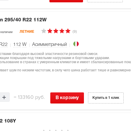
on
295/40 R22 112W
(9)
 наличии
ЛЕТНИЕ
 R22
112
W
Асимметричный
ствами благодаря высокой эластичности резиновой смеси.
мации покрышки под тяжелыми нагрузками и бортовыми ударами.
пользование в странах с умеренным климатом и имеет сбалансированные пок
вает шум по низким частотам, в силу чего шина работает тише и равномерне
=
133160 руб.
В корзину
Купить в 1 клик
2 108Y