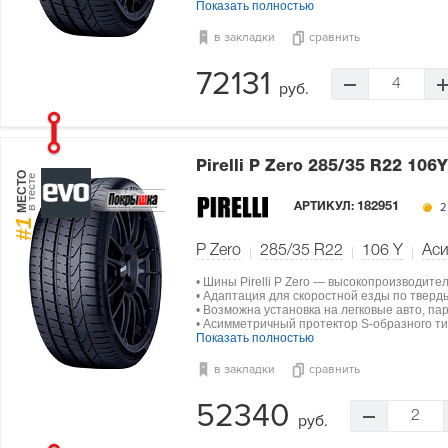
Показать полностью
в закладки
сравнить
72131
4
руб.
Pirelli P Zero
285/35 R22 106Y
МЕСТО
в тесте
АРТИКУЛ:
182951
2
#1
P Zero
285/35 R22
106
Y
Ас
• Шины Pirelli P Zero — высокопроизводите
• Адаптация для скоростной езды по тверд
• Возможна установка на легковые авто, па
• Асимметричный протектор S-образного ти
Показать полностью
в закладки
сравнить
52340
2
руб.