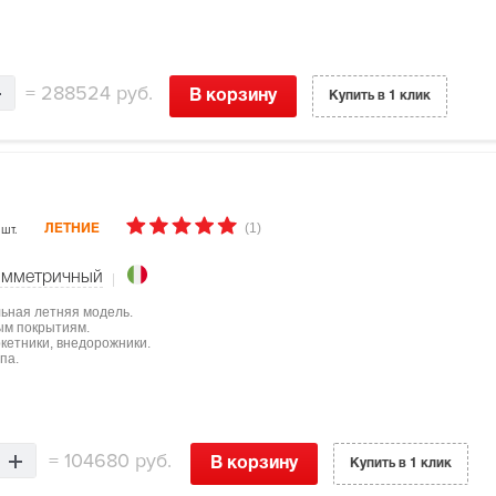
=
288524 руб.
В корзину
Купить в 1 клик
(1)
 шт.
ЛЕТНИЕ
имметричный
льная летняя модель.
ым покрытиям.
ркетники, внедорожники.
па.
=
104680 руб.
В корзину
Купить в 1 клик