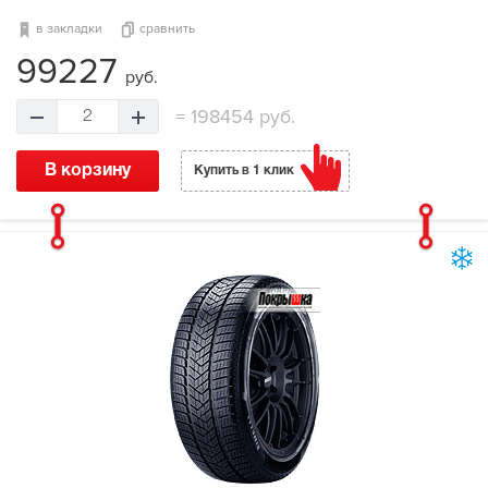
в закладки
сравнить
99227
руб.
=
198454 руб.
2
В корзину
Купить в 1 клик