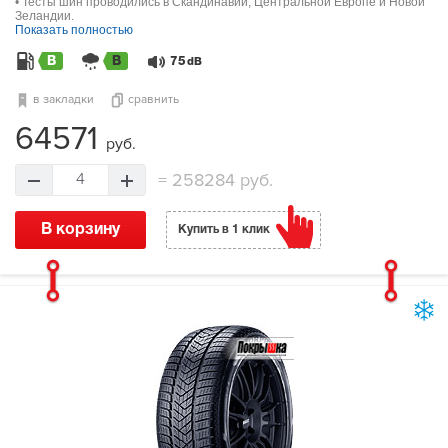
• Тесты шин проводились в Скандинавии, Центральной Европе и Новой
Зеландии.
Показать полностью
B
B
75
dB
в закладки
сравнить
64571
руб.
=
258284 руб.
4
В корзину
Купить в 1 клик