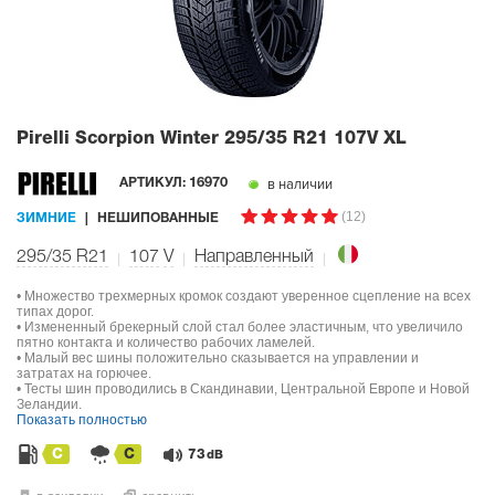
Pirelli Scorpion Winter
295/35 R21 107V XL
в наличии
АРТИКУЛ:
16970
(12)
ЗИМНИЕ
НЕШИПОВАННЫЕ
295/35 R21
107
V
Направленный
• Множество трехмерных кромок создают уверенное сцепление на всех
типах дорог.
• Измененный брекерный слой стал более эластичным, что увеличило
пятно контакта и количество рабочих ламелей.
• Малый вес шины положительно сказывается на управлении и
затратах на горючее.
• Тесты шин проводились в Скандинавии, Центральной Европе и Новой
Зеландии.
Показать полностью
C
C
73
dB