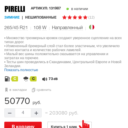
в наличии
АРТИКУЛ:
131987
(12)
ЗИМНИЕ
НЕШИПОВАННЫЕ
265/45 R21
108
W
Направленный
• Множество трехмерных кромок создают уверенное сцепление на всех
типах дорог.
• Измененный брекерный слой стал более эластичным, что увеличило
пятно контакта и количество рабочих ламелей.
• Малый вес шины положительно сказывается на управлении и
затратах на горючее.
• Тесты шин проводились в Скандинавии, Центральной Европе и Новой
Зеландии.
Показать полностью
C
C
73
dB
в закладки
сравнить
50770
руб.
=
203080 руб.
4
В корзину
Купить в 1 клик