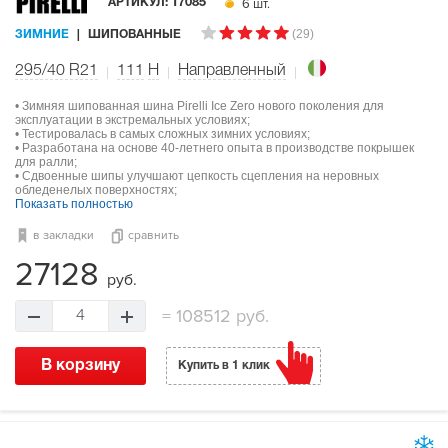
6 шт.
АРТИКУЛ:
17085
(29)
ЗИМНИЕ
ШИПОВАННЫЕ
295/40 R21
111
H
Направленный
• Зимняя шипованная шина Pirelli Ice Zero нового поколения для
эксплуатации в экстремальных условиях;
• Тестировалась в самых сложных зимних условиях;
• Разработана на основе 40-летнего опыта в производстве покрышек
для ралли;
• Сдвоенные шипы улучшают цепкость сцепления на неровных
обледенелых поверхностях;
Показать полностью
в закладки
сравнить
27128
руб.
=
108512 руб.
4
В корзину
Купить в 1 клик