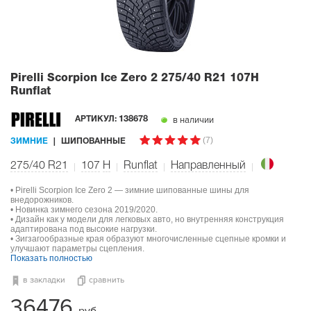
Pirelli Scorpion Ice Zero 2
275/40 R21 107H
Runflat
в наличии
АРТИКУЛ:
138678
(7)
ЗИМНИЕ
ШИПОВАННЫЕ
275/40 R21
107
H
Runflat
Направленный
• Pirelli Scorpion Ice Zero 2 — зимние шипованные шины для
внедорожников.
• Новинка зимнего сезона 2019/2020.
• Дизайн как у модели для легковых авто, но внутренняя конструкция
адаптирована под высокие нагрузки.
• Зигзагообразные края образуют многочисленные сцепные кромки и
улучшают параметры сцепления.
Показать полностью
в закладки
сравнить
36476