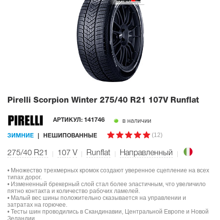
Pirelli Scorpion Winter
275/40 R21 107V Runflat
в наличии
АРТИКУЛ:
141746
(12)
ЗИМНИЕ
НЕШИПОВАННЫЕ
275/40 R21
107
V
Runflat
Направленный
• Множество трехмерных кромок создают уверенное сцепление на всех
типах дорог.
• Измененный брекерный слой стал более эластичным, что увеличило
пятно контакта и количество рабочих ламелей.
• Малый вес шины положительно сказывается на управлении и
затратах на горючее.
• Тесты шин проводились в Скандинавии, Центральной Европе и Новой
Зеландии.