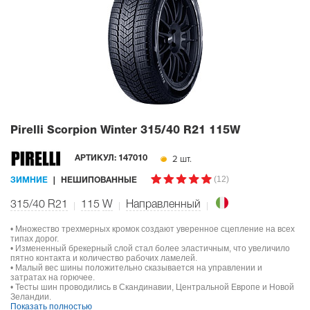
Pirelli Scorpion Winter
315/40 R21 115W
2 шт.
АРТИКУЛ:
147010
(12)
ЗИМНИЕ
НЕШИПОВАННЫЕ
315/40 R21
115
W
Направленный
• Множество трехмерных кромок создают уверенное сцепление на всех
типах дорог.
• Измененный брекерный слой стал более эластичным, что увеличило
пятно контакта и количество рабочих ламелей.
• Малый вес шины положительно сказывается на управлении и
затратах на горючее.
• Тесты шин проводились в Скандинавии, Центральной Европе и Новой
Зеландии.
Показать полностью