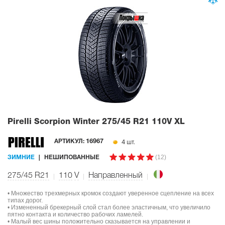
Pirelli Scorpion Winter
275/45 R21 110V XL
4 шт.
АРТИКУЛ:
16967
(12)
ЗИМНИЕ
НЕШИПОВАННЫЕ
275/45 R21
110
V
Направленный
• Множество трехмерных кромок создают уверенное сцепление на всех
типах дорог.
• Измененный брекерный слой стал более эластичным, что увеличило
пятно контакта и количество рабочих ламелей.
• Малый вес шины положительно сказывается на управлении и