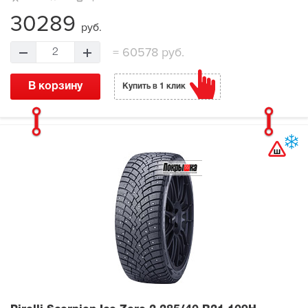
30289
руб.
=
60578 руб.
2
В корзину
Купить в 1 клик