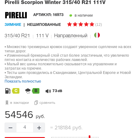
Pirelli Scorpion Winter
315/40 R21 111V
в наличии
АРТИКУЛ:
16973
(12)
ЗИМНИЕ
НЕШИПОВАННЫЕ
315/40 R21
111
V
Направленный
• Множество трехмерных кромок создают уверенное сцепление на всех
типах дорог.
• Измененный брекерный слой стал более эластичным, что увеличило
пятно контакта и количество рабочих ламелей.
• Малый вес шины положительно сказывается на управлении и
затратах на горючее.
• Тесты шин проводились в Скандинавии, Центральной Европе и Новой
Зеландии.
Показать полностью
C
B
73
dB
в закладки
сравнить
54546
руб.
=
218184 руб.
4