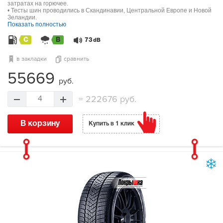
затратах на горючее.
• Тесты шин проводились в Скандинавии, Центральной Европе и Новой
Зеландии.
Показать полностью
C
B
73
dB
в закладки
сравнить
55669
руб.
=
222676 руб.
4
В корзину
Купить в 1 клик