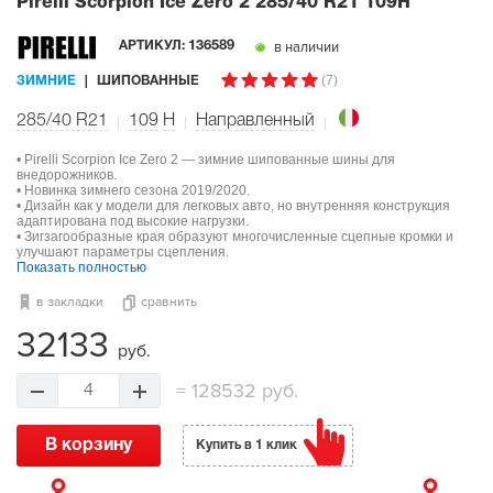
Pirelli Scorpion Ice Zero 2
285/40 R21 109H
в наличии
АРТИКУЛ:
136589
(7)
ЗИМНИЕ
ШИПОВАННЫЕ
285/40 R21
109
H
Направленный
• Pirelli Scorpion Ice Zero 2 — зимние шипованные шины для
внедорожников.
• Новинка зимнего сезона 2019/2020.
• Дизайн как у модели для легковых авто, но внутренняя конструкция
адаптирована под высокие нагрузки.
• Зигзагообразные края образуют многочисленные сцепные кромки и
улучшают параметры сцепления.
Показать полностью
в закладки
сравнить
32133
руб.
=
128532 руб.
4
В корзину
Купить в 1 клик