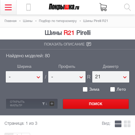
Главная
Шины
Подбор по типоразмеру
Шины Pirelli R21
Шины
R21
Pirelli
ПОКАЗАТЬ ОПИСАНИЕ
Найдено моделей: 80
Ширина
Профиль
Диаметр
/
R
-
-
21
Зима
Лето
ОТКРЫТЬ
+
1
ФИЛЬТР
Страница:
1
из 3
Вид: