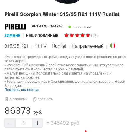
Pirelli Scorpion Winter
315/35 R21 111V Runflat
в наличии
АРТИКУЛ:
141747
(12)
ЗИМНИЕ
НЕШИПОВАННЫЕ
315/35 R21
111
V
Runflat
Направленный
• Множество трехмерных кромок создают уверенное сцепление на всех
типах дорог.
• Измененный брекерный слой стал более эластичным, что увеличило
пятно контакта и количество рабочих ламелей.
• Малый вес шины положительно сказывается на управлении и
затратах на горючее.
• Тесты шин проводились в Скандинавии, Центральной Европе и Новой
Зеландии.
Показать полностью
в закладки
сравнить
86373
руб.
=
345492 руб.
4