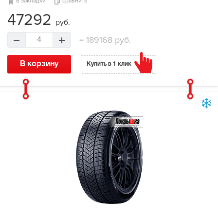
в закладки
сравнить
47292
руб.
=
189168 руб.
4
В корзину
Купить в 1 клик