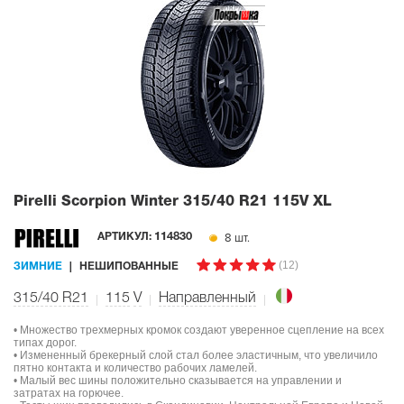
Pirelli Scorpion Winter
315/40 R21 115V XL
8 шт.
АРТИКУЛ:
114830
(12)
ЗИМНИЕ
НЕШИПОВАННЫЕ
315/40 R21
115
V
Направленный
• Множество трехмерных кромок создают уверенное сцепление на всех
типах дорог.
• Измененный брекерный слой стал более эластичным, что увеличило
пятно контакта и количество рабочих ламелей.
• Малый вес шины положительно сказывается на управлении и
затратах на горючее.