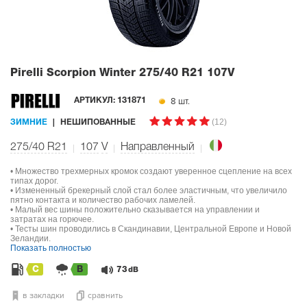
Pirelli Scorpion Winter
275/40 R21 107V
8 шт.
АРТИКУЛ:
131871
(12)
ЗИМНИЕ
НЕШИПОВАННЫЕ
275/40 R21
107
V
Направленный
• Множество трехмерных кромок создают уверенное сцепление на всех
типах дорог.
• Измененный брекерный слой стал более эластичным, что увеличило
пятно контакта и количество рабочих ламелей.
• Малый вес шины положительно сказывается на управлении и
затратах на горючее.
• Тесты шин проводились в Скандинавии, Центральной Европе и Новой
Зеландии.
Показать полностью
C
B
73
dB
в закладки
сравнить