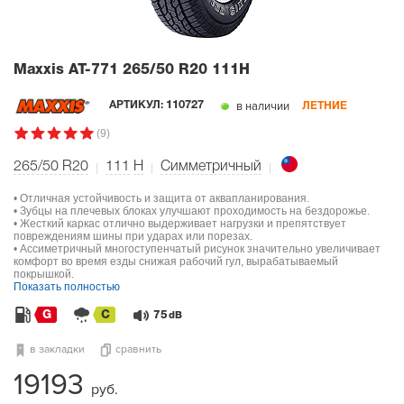
Maxxis AT-771
265/50 R20 111H
в наличии
АРТИКУЛ:
110727
ЛЕТНИЕ
(9)
265/50 R20
111
H
Симметричный
• Отличная устойчивость и защита от аквапланирования.
• Зубцы на плечевых блоках улучшают проходимость на бездорожье.
• Жесткий каркас отлично выдерживает нагрузки и препятствует
повреждениям шины при ударах или порезах.
• Ассиметричный многоступенчатый рисунок значительно увеличивает
комфорт во время езды снижая рабочий гул, вырабатываемый
покрышкой.
Показать полностью
G
C
75
dB
в закладки
сравнить
19193
руб.