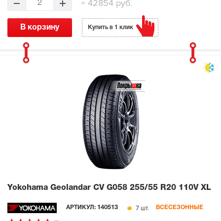
=
42854 руб.
2
В корзину
Купить в 1 клик
Yokohama Geolandar CV G058
255/55 R20 110V XL
7 шт.
АРТИКУЛ:
140513
ВСЕСЕЗОННЫЕ