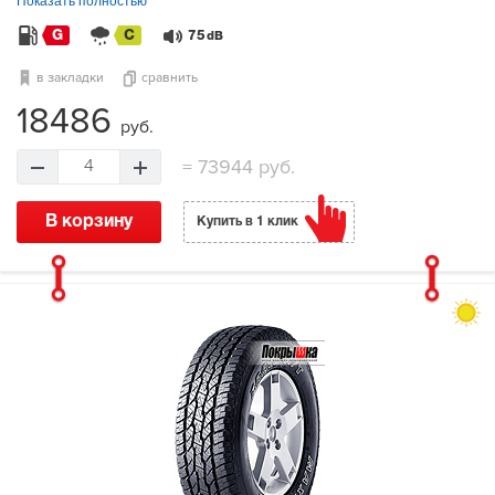
Показать полностью
G
C
75
dB
в закладки
сравнить
18486
руб.
=
73944 руб.
4
В корзину
Купить в 1 клик