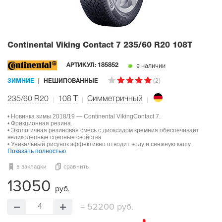
Continental Viking Contact 7
235/60 R20 108T
в наличии
АРТИКУЛ:
185852
(2)
ЗИМНИЕ
НЕШИПОВАННЫЕ
235/60 R20
108
T
Симметричный
• Новинка зимы 2018/19 — Continental VikingContact 7.
• Фрикционная резина.
• Экологичная резиновая смесь с диоксидом кремния обеспечивает
великолепные сцепные свойства.
• Уникальный рисунок эффективно отводит воду и снежную кашу.
Показать полностью
в закладки
сравнить
13050
руб.
=
52200 руб.
4