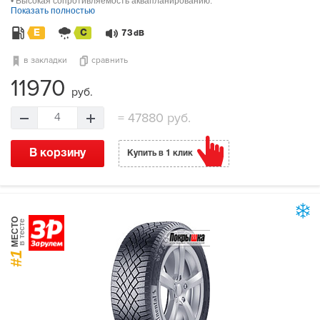
• Высокая сопротивляемость аквапланированию.
Показать полностью
E
C
73
dB
в закладки
сравнить
11970
руб.
=
47880 руб.
4
В корзину
Купить в 1 клик
МЕСТО
в тесте
#1