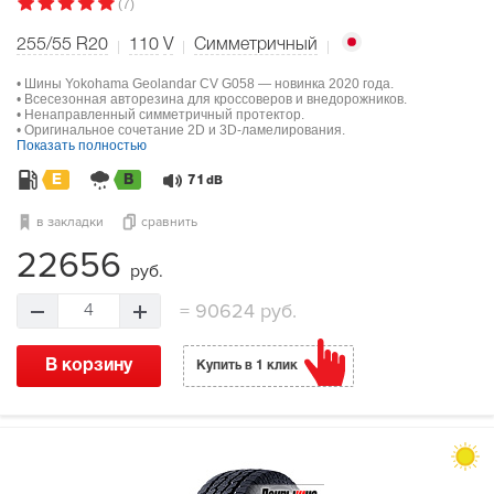
(7)
255/55 R20
110
V
Симметричный
• Шины Yokohama Geolandar CV G058 — новинка 2020 года.
• Всесезонная авторезина для кроссоверов и внедорожников.
• Ненаправленный симметричный протектор.
• Оригинальное сочетание 2D и 3D-ламелирования.
Показать полностью
E
B
71
dB
в закладки
сравнить
22656
руб.
=
90624 руб.
4
В корзину
Купить в 1 клик