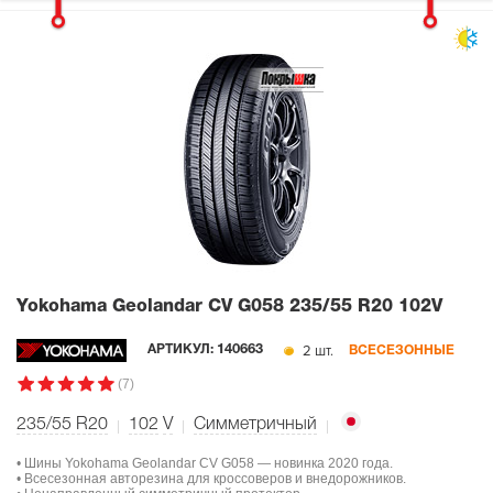
Yokohama Geolandar CV G058
235/55 R20 102V
2 шт.
АРТИКУЛ:
140663
ВСЕСЕЗОННЫЕ
(7)
235/55 R20
102
V
Симметричный
• Шины Yokohama Geolandar CV G058 — новинка 2020 года.
• Всесезонная авторезина для кроссоверов и внедорожников.