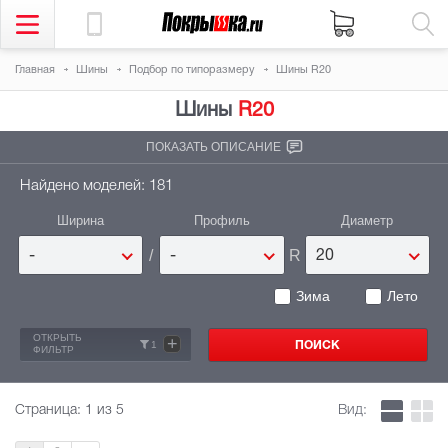
Главная
Шины
Подбор по типоразмеру
Шины R20
Шины
R20
ПОКАЗАТЬ ОПИСАНИЕ
Найдено моделей: 181
Ширина
Профиль
Диаметр
/
R
-
-
20
Зима
Лето
ОТКРЫТЬ
+
1
ФИЛЬТР
Страница:
1
из 5
Вид: