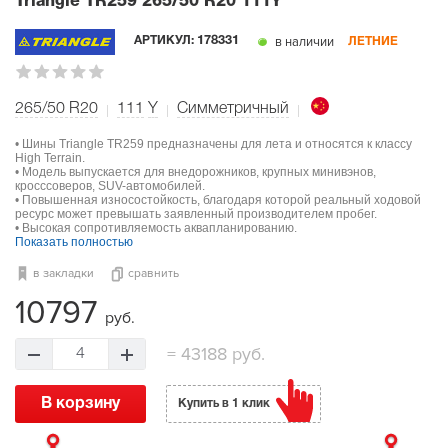
Triangle TR259
265/50 R20 111Y
в наличии
АРТИКУЛ:
178331
ЛЕТНИЕ
265/50 R20
111
Y
Симметричный
• Шины Triangle TR259 предназначены для лета и относятся к классу
High Terrain.
• Модель выпускается для внедорожников, крупных минивэнов,
кросссоверов, SUV-автомобилей.
• Повышенная износостойкость, благодаря которой реальный ходовой
ресурс может превышать заявленный производителем пробег.
• Высокая сопротивляемость аквапланированию.
Показать полностью
в закладки
сравнить
10797
руб.
=
43188 руб.
4
В корзину
Купить в 1 клик