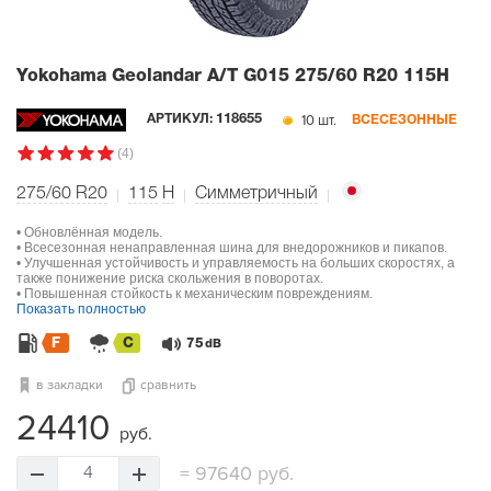
Yokohama Geolandar A/T G015
275/60 R20 115H
10 шт.
АРТИКУЛ:
118655
ВСЕСЕЗОННЫЕ
(4)
275/60 R20
115
H
Симметричный
• Обновлённая модель.
• Всесезонная ненаправленная шина для внедорожников и пикапов.
• Улучшенная устойчивость и управляемость на больших скоростях, а
также понижение риска скольжения в поворотах.
• Повышенная стойкость к механическим повреждениям.
Показать полностью
F
C
75
dB
в закладки
сравнить
24410
руб.
=
97640 руб.
4