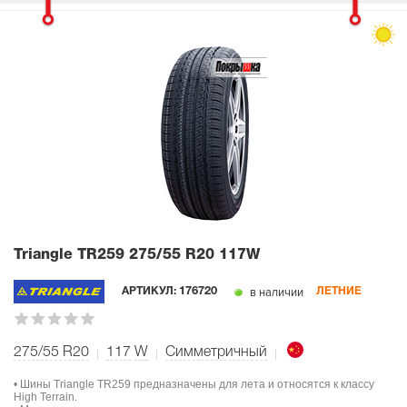
Triangle TR259
275/55 R20 117W
в наличии
АРТИКУЛ:
176720
ЛЕТНИЕ
275/55 R20
117
W
Симметричный
• Шины Triangle TR259 предназначены для лета и относятся к классу
High Terrain.