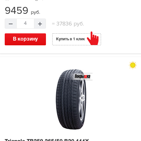
9459
руб.
=
37836 руб.
4
В корзину
Купить в 1 клик