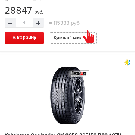
28847
руб.
=
115388 руб.
4
В корзину
Купить в 1 клик