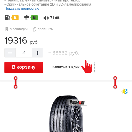
• Ненаправленный симметричный протектор.
• Оригинальное сочетание 2D и 3D-ламелирования.
Показать полностью
E
B
71
dB
в закладки
сравнить
19316
руб.
=
38632 руб.
2
В корзину
Купить в 1 клик