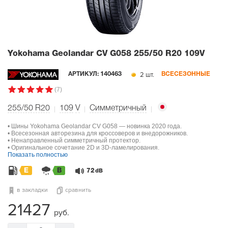
Yokohama Geolandar CV G058
255/50 R20 109V
2 шт.
АРТИКУЛ:
140463
ВСЕСЕЗОННЫЕ
(7)
255/50 R20
109
V
Симметричный
• Шины Yokohama Geolandar CV G058 — новинка 2020 года.
• Всесезонная авторезина для кроссоверов и внедорожников.
• Ненаправленный симметричный протектор.
• Оригинальное сочетание 2D и 3D-ламелирования.
Показать полностью
E
B
72
dB
в закладки
сравнить
21427
руб.