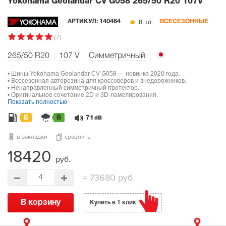
Yokohama Geolandar CV G058
265/50 R20 107V
8 шт.
АРТИКУЛ:
140464
ВСЕСЕЗОННЫЕ
(7)
265/50 R20
107
V
Симметричный
• Шины Yokohama Geolandar CV G058 — новинка 2020 года.
• Всесезонная авторезина для кроссоверов и внедорожников.
• Ненаправленный симметричный протектор.
• Оригинальное сочетание 2D и 3D-ламелирования.
Показать полностью
E
B
71
dB
в закладки
сравнить
18420
руб.
=
73680 руб.
4
В корзину
Купить в 1 клик