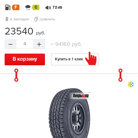
F
C
72
dB
в закладки
сравнить
23540
руб.
=
94160 руб.
4
В корзину
Купить в 1 клик