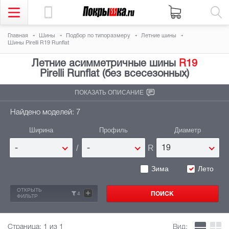
Главная
Шины
Подбор по типоразмеру
Летние шины
Шины Pirelli R19 Runflat
Летние асимметричные шины
R19
Pirelli Runflat (без всесезонных)
ПОКАЗАТЬ ОПИСАНИЕ
Найдено моделей: 7
Ширина
Профиль
Диаметр
/
R
-
-
19
Зима
Лето
ОТКРЫТЬ
+
4
ФИЛЬТР
Страница:
1
из 1
Вид: