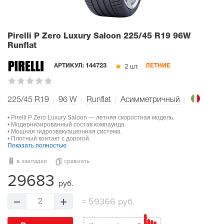
Pirelli P Zero Luxury Saloon
225/45 R19 96W
Runflat
2 шт.
АРТИКУЛ:
144723
ЛЕТНИЕ
225/45 R19
96
W
Runflat
Асимметричный
• Pirelli P Zero Luxury Saloon — летняя скоростная модель.
• Модернизированный состав компаунда.
• Мощная гидроэвакуационная система.
• Плотный контакт с дорогой.
Показать полностью
в закладки
сравнить
29683
руб.
=
59366 руб.
2