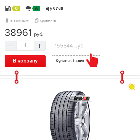
C
A
67
dB
в закладки
сравнить
38961
руб.
=
155844 руб.
4
В корзину
Купить в 1 клик