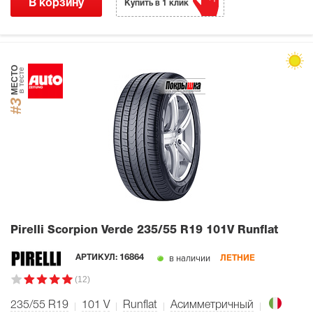
В корзину
Купить в 1 клик
МЕСТО
в тесте
#3
Pirelli Scorpion Verde
235/55 R19 101V Runflat
в наличии
АРТИКУЛ:
16864
ЛЕТНИЕ
(12)
235/55 R19
101
V
Runflat
Асимметричный