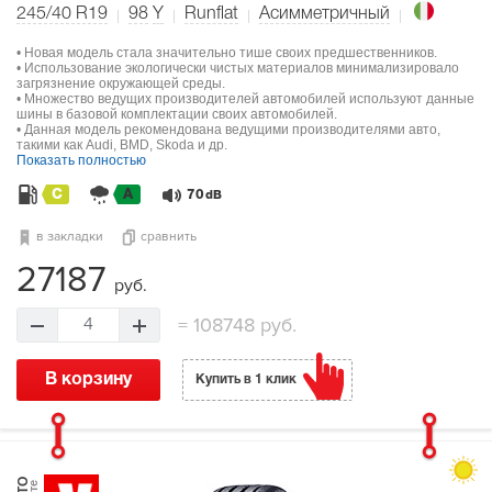
245/40 R19
98
Y
Runflat
Асимметричный
• Новая модель стала значительно тише своих предшественников.
• Использование экологически чистых материалов минимализировало
загрязнение окружающей среды.
• Множество ведущих производителей автомобилей используют данные
шины в базовой комплектации своих автомобилей.
• Данная модель рекомендована ведущими производителями авто,
такими как Audi, BMD, Skoda и др.
Показать полностью
C
A
70
dB
в закладки
сравнить
27187
руб.
=
108748 руб.
4
В корзину
Купить в 1 клик