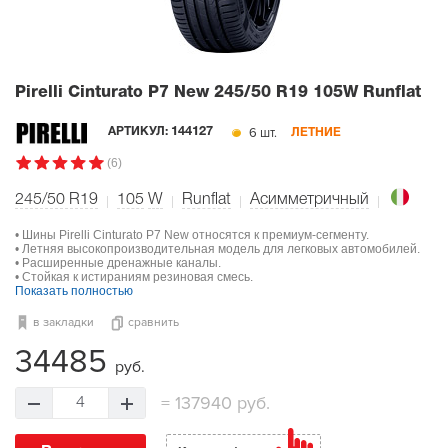
Pirelli Cinturato P7 New
245/50 R19 105W Runflat
6 шт.
АРТИКУЛ:
144127
ЛЕТНИЕ
(6)
245/50 R19
105
W
Runflat
Асимметричный
• Шины Pirelli Cinturato P7 New относятся к премиум-сегменту.
• Летняя высокопроизводительная модель для легковых автомобилей.
• Расширенные дренажные каналы.
• Стойкая к истираниям резиновая смесь.
Показать полностью
в закладки
сравнить
34485
руб.
=
137940 руб.
4