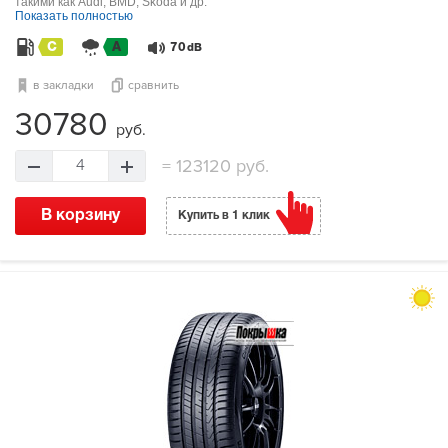
такими как Audi, BMD, Skoda и др.
Показать полностью
C
A
70
dB
в закладки
сравнить
30780
руб.
=
123120 руб.
4
В корзину
Купить в 1 клик