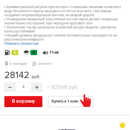
• Асимметричный рисунок протектора с плавными линиями позволяет
воде беспрепятственно выходить из пятна контакта, тем самым
создавая непревзойденный контакт на мокрой дороге.
• Усовершенствованный эластичный состав смеси делает покрышку
значительно послушнее при передаче курсовой тяги.
• Технологии так же затронули и рабочий ресурс модели, сделав ее
износоустойчивой.
• Низкий уровень воздушного трения положительно сказывается на
акустическом комфорте.
Показать полностью
C
A
71
dB
в закладки
сравнить
28142
руб.
=
112568 руб.
4
В корзину
Купить в 1 клик