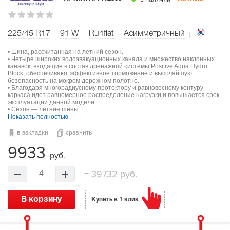
225/45 R17
91
W
Runflat
Асимметричный
• Шина, рассчитанная на летний сезон.
• Четыре широких водоэвакуационных канала и множество наклонных
канавок, входящие в состав дренажной системы Positive Aqua Hydro
Block, обеспечивают эффективное торможение и высочайшую
безопасность на мокром дорожном полотне.
• Благодаря многорадиусному протектору и равновесному контуру
каркаса идет равномерное распределение нагрузки и повышается срок
эксплуатации данной модели.
• Сезон — летние шины.
Показать полностью
в закладки
сравнить
9933
руб.
=
39732 руб.
4
В корзину
Купить в 1 клик