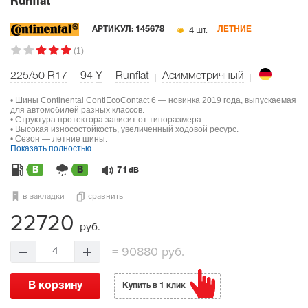
Runflat
4 шт.
АРТИКУЛ:
145678
ЛЕТНИЕ
(1)
225/50 R17
94
Y
Runflat
Асимметричный
• Шины Continental ContiEcoContact 6 — новинка 2019 года, выпускаемая
для автомобилей разных классов.
• Структура протектора зависит от типоразмера.
• Высокая износостойкость, увеличенный ходовой ресурс.
• Сезон — летние шины.
Показать полностью
B
B
71
dB
в закладки
сравнить
22720
руб.
=
90880 руб.
4
В корзину
Купить в 1 клик