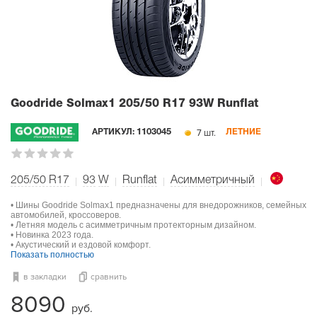
Goodride Solmax1
205/50 R17 93W Runflat
7 шт.
АРТИКУЛ:
1103045
ЛЕТНИЕ
205/50 R17
93
W
Runflat
Асимметричный
• Шины Goodride Solmax1 предназначены для внедорожников, семейных
автомобилей, кроссоверов.
• Летняя модель с асимметричным протекторным дизайном.
• Новинка 2023 года.
• Акустический и ездовой комфорт.
Показать полностью
в закладки
сравнить
8090
руб.