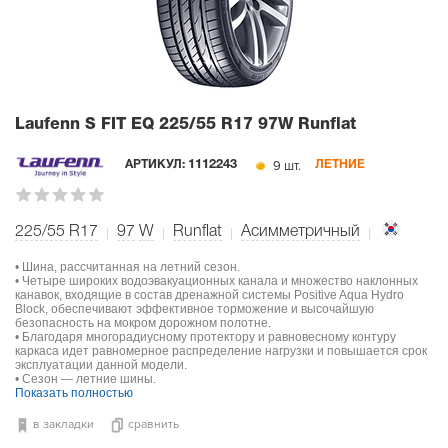
Laufenn S FIT EQ
225/55 R17 97W Runflat
9 шт.
АРТИКУЛ:
1112243
ЛЕТНИЕ
225/55 R17
97
W
Runflat
Асимметричный
• Шина, рассчитанная на летний сезон.
• Четыре широких водоэвакуационных канала и множество наклонных
канавок, входящие в состав дренажной системы Positive Aqua Hydro
Block, обеспечивают эффективное торможение и высочайшую
безопасность на мокром дорожном полотне.
• Благодаря многорадиусному протектору и равновесному контуру
каркаса идет равномерное распределение нагрузки и повышается срок
эксплуатации данной модели.
• Сезон — летние шины.
Показать полностью
в закладки
сравнить