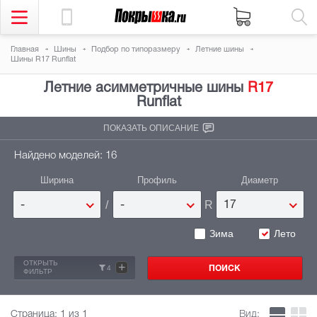
Главная
Шины
Подбор по типоразмеру
Летние шины
Шины R17 Runflat
Летние асимметричные шины
R17
Runflat
ПОКАЗАТЬ ОПИСАНИЕ
Найдено моделей: 16
Ширина
Профиль
Диаметр
/
R
-
-
17
Зима
Лето
ОТКРЫТЬ
+
4
ФИЛЬТР
Страница:
1
из 1
Вид: