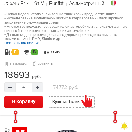
225/45 R17
91
V
Runflat
Асимметричный
• Новая модель стала значительно тише своих предшественников.
• Использование экологически чистых материалов минимализировало
загрязнение окружающей среды.
• Множество ведущих производителей автомобилей используют данные
шины в базовой комплектации своих автомобилей.
• Данная модель рекомендована ведущими производителями авто,
такими как Audi, BMD, Skoda и др.
Показать полностью
E
B
71
dB
в закладки
сравнить
18693
руб.
=
74772 руб.
4
В корзину
Купить в 1 клик