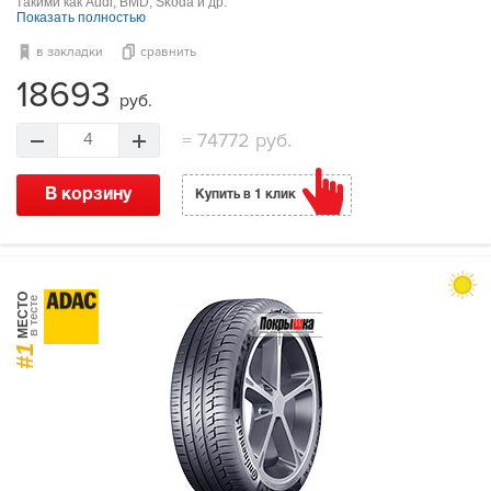
такими как Audi, BMD, Skoda и др.
Показать полностью
в закладки
сравнить
18693
руб.
=
74772 руб.
4
В корзину
Купить в 1 клик
МЕСТО
в тесте
#1