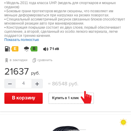
• Модель 2011 года класса UHP. (модель для спорткаров и мощных
седанов)
• Боковые грани протекторов модели скошены, что позволяет им
меньше деформироваться при нагрузках на резких поворотах.
• Специальный ассиметричный рисунок связанных блоков способствует
мгновенной реакции авто при маневрировании.
• Конструкция покрышки состоит их двух слоев, первый обеспечивает
сцепление, а второй, сделанный из особо легкого материала, легче
поддается трению качения.
Показать полностью
E
B
71
dB
в закладки
сравнить
21637
руб.
=
86548 руб.
4
В корзину
Купить в 1 клик