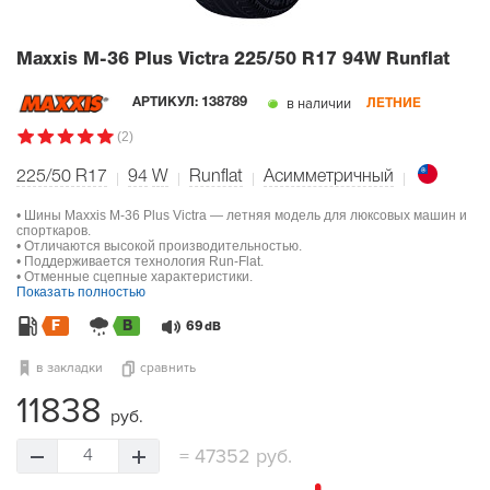
Maxxis M-36 Plus Victra
225/50 R17 94W Runflat
в наличии
АРТИКУЛ:
138789
ЛЕТНИЕ
(2)
225/50 R17
94
W
Runflat
Асимметричный
• Шины Maxxis M-36 Plus Victra — летняя модель для люксовых машин и
спорткаров.
• Отличаются высокой производительностью.
• Поддерживается технология Run-Flat.
• Отменные сцепные характеристики.
Показать полностью
F
B
69
dB
в закладки
сравнить
11838
руб.
=
47352 руб.
4