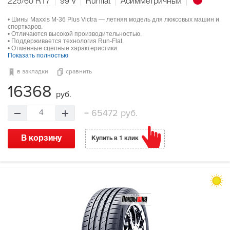
225/60 R17
99
V
Runflat
Асимметричный
• Шины Maxxis M-36 Plus Victra — летняя модель для люксовых машин и
спорткаров.
• Отличаются высокой производительностью.
• Поддерживается технология Run-Flat.
• Отменные сцепные характеристики.
Показать полностью
в закладки
сравнить
16368
руб.
=
65472 руб.
4
В корзину
Купить в 1 клик