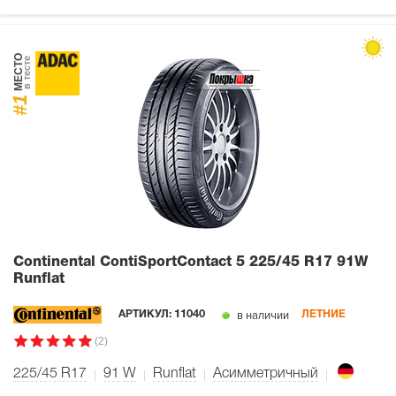
МЕСТО
в тесте
#1
Continental ContiSportContact 5
225/45 R17 91W
Runflat
в наличии
АРТИКУЛ:
11040
ЛЕТНИЕ
(2)
225/45 R17
91
W
Runflat
Асимметричный