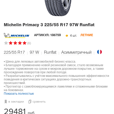
Michelin Primacy 3
225/55 R17 97W Runflat
4 шт.
АРТИКУЛ:
186759
ЛЕТНИЕ
(6)
225/55 R17
97
W
Runflat
Асимметричный
• Шина для легковых автомобилей бизнес-класса.
• Благодаря применению новой резиновой смеси, стало возможным
лучшее торможение на сухом и мокром дорожном покрытии, а также
прохождение поворотов при любой погоде.
• Разрабатывались с учётом максимального повышения эффективности
поведения в критических ситуациях дорожно-транспортных
происшествий.
• Протектор с самоблокирующимися ламелями и сглаженными блоками
на боковинах.
Показать полностью
в закладки
сравнить
29481
руб.