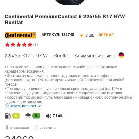
Continental PremiumContact 6
225/55 R17 97W
Runflat
8 шт.
АРТИКУЛ:
131748
ЛЕТНИЕ
(1)
225/55 R17
97
W
Runflat
Асимметричный
• Новая летняя шина для легкового автомобиля со спортивным
характером вождения.
• Фантастическая маневренность, управляемость и комфорт
(малошумная, на 10% тише других моделей Continental) при любой
погоде.
• Точность управления, увеличенный срок эксплуатации (на 15% в
сравнении с другими моделями) и низкое сопротивление качению.
• Короткий тормозной путь, благодаря инновационному составу резины
с диоксидом кремния.
Показать полностью
C
B
71
dB
в закладки
сравнить