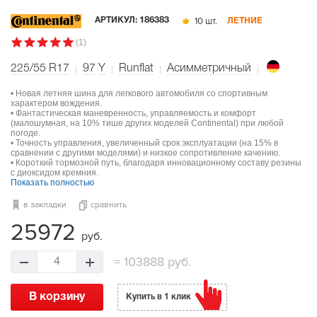
10 шт.
АРТИКУЛ:
186383
ЛЕТНИЕ
(1)
225/55 R17
97
Y
Runflat
Асимметричный
• Новая летняя шина для легкового автомобиля со спортивным
характером вождения.
• Фантастическая маневренность, управляемость и комфорт
(малошумная, на 10% тише других моделей Continental) при любой
погоде.
• Точность управления, увеличенный срок эксплуатации (на 15% в
сравнении с другими моделями) и низкое сопротивление качению.
• Короткий тормозной путь, благодаря инновационному составу резины
с диоксидом кремния.
Показать полностью
в закладки
сравнить
25972
руб.
=
103888 руб.
4
В корзину
Купить в 1 клик