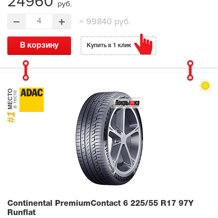
24960
руб.
=
99840 руб.
4
В корзину
Купить в 1 клик
МЕСТО
в тесте
#1
Continental PremiumContact 6
225/55 R17 97Y
Runflat