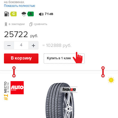
на боковинах.
Показать полностью
C
A
71
dB
в закладки
сравнить
25722
руб.
=
102888 руб.
4
В корзину
Купить в 1 клик
МЕСТО
в тесте
#1