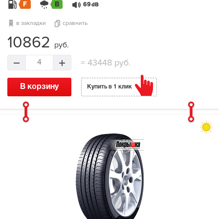
F
B
69
dB
в закладки
сравнить
10862
руб.
=
43448 руб.
4
В корзину
Купить в 1 клик