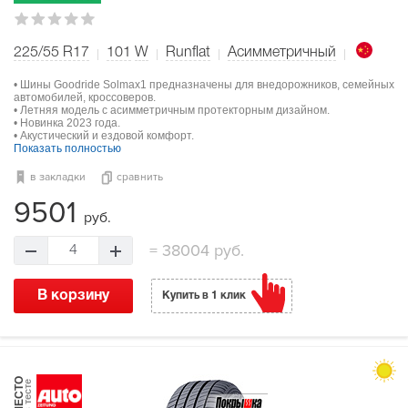
225/55 R17
101
W
Runflat
Асимметричный
• Шины Goodride Solmax1 предназначены для внедорожников, семейных
автомобилей, кроссоверов.
• Летняя модель с асимметричным протекторным дизайном.
• Новинка 2023 года.
• Акустический и ездовой комфорт.
Показать полностью
в закладки
сравнить
9501
руб.
=
38004 руб.
4
В корзину
Купить в 1 клик
МЕСТО
в тесте