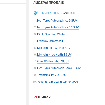
ЛИДЕРЫ ПРОДАЖ
Зимние шины
305/40 R20
Ikon Tyres Autograph Ice 9 SUV
Ikon Tyres Autograph Ice 10 SUV
Pirelli Scorpion Winter
Fronway Icemaster II
Michelin Pilot Alpin 5 SUV
Michelin X-Ice North 4 SUV
iLink Wintervorhut Stud II
Ikon Tyres Autograph Snow 5 SUV
Tracmax X-Privilo S500
Yokohama BluEarth Winter V906
О ШИНАХ