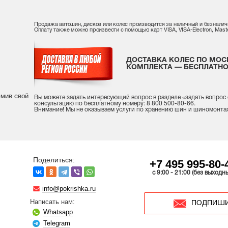
Продажа автошин, дисков или колес производится за наличный и безналич
Оплату также можно произвести с помощью карт VISA, VISA-Electron, Maste
ДОСТАВКА КОЛЕС ПО МОС
КОМПЛЕКТА — БЕСПЛАТНО
рмив свой
Вы можете задать интересующий вопрос
в разделе «
задать вопрос
консультацию
по бесплатному номеру: 8 800 500-80-66.
Внимание! Мы не оказываем услуги по хранению шин и шиномонта
Поделиться:
+7 495 995-80-
c 9:00 - 21:00 (без выходн
info@pokrishka.ru
Написать нам:
ПОДПИШИ
Whatsapp
Telegram