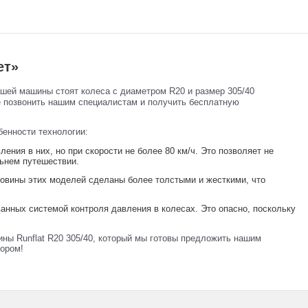
ет»
ашей машины стоят колеса с диаметром R20 и размер 305/40
е позвонить нашим специалистам и получить бесплатную
бенности технологии:
ения в них, но при скорости не более 80 км/ч. Это позволяет не
льнем путешествии.
ковины этих моделей сделаны более толстыми и жесткими, что
нных системой контроля давления в колесах. Это опасно, поскольку
ины Runflat R20 305/40, который мы готовы предложить нашим
ором!