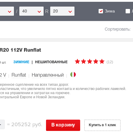
Зима
/
R
40
20
Сортировать:
R20 112V Runflat
(12)
0 шт.
ЗИМНИЕ
НЕШИПОВАННЫЕ
2
V
Runflat
Направленный
еренное сцепление на всех типах дорог.
ластичным, что увеличило пятно контакта и количество рабочих ламелей.
я на управлении и затратах на горючее.
ентральной Европе и Новой Зеландии.
=
205252 руб.
В корзину
Купить в 1 клик