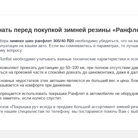
нать перед покупкой зимней резины «Ранфл
ыбора
необходимо убедиться, что на в
зимних шин ранфлет 305/40 R20
плуатации на вашем авто. Если вы сомневаетесь в параметрах, то лучш
ому вопросу.
Runflat необходимо учитывать важные технические характеристики и осо
озволяют проехать дистанцию до 50–100 км, при полном отсутствии давл
ться на проезжей части и спокойно доехать до шиномонтажа, даже в да
сновных недостатков этих автошин являются их больший вес и цена. Бо
казывается на комфорте при движении.
прещается использовать покрышки Ранфлет в автомобилях не оборудова
 заметить, если колесо спустит.
исков «Покрышка.ру» всегда в продаже большой ассортимент зимней рез
те нашим специалистам по телефону, мы постараемся помочь Вам с выб