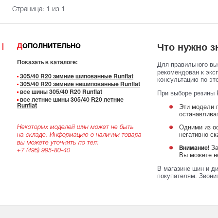
Страница:
1
из 1
Что нужно з
ДОПОЛНИТЕЛЬНО
Показать в каталоге:
Для правильного в
рекомендован к экс
305/40 R20 зимние шипованные Runflat
консультацию по эт
305/40 R20 зимние нешипованные Runflat
все шины
305/40 R20 Runflat
При выборе резины 
все летние шины
305/40 R20 летние
Runflat
Эти модели п
останавлива
Одними из о
Некоторых моделей шин может не быть
негативно с
на складе. Информацию о наличии товара
вы можете уточнить по тел:
За
Внимание!
+7 (495) 995-80-40
Вы можете не
В магазине шин и д
покупателям. Звони