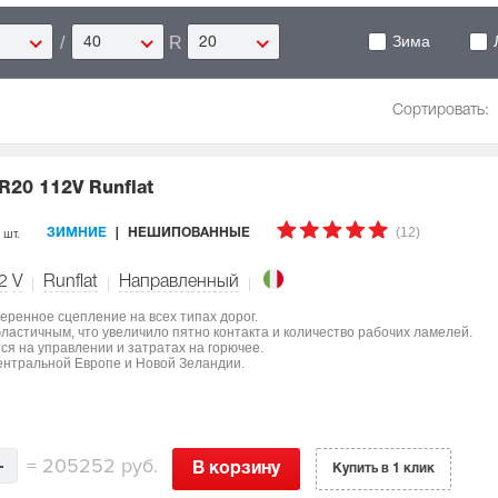
Зима
/
R
40
20
Сортировать:
R20 112V Runflat
(12)
 шт.
ЗИМНИЕ
НЕШИПОВАННЫЕ
2
V
Runflat
Направленный
еренное сцепление на всех типах дорог.
ластичным, что увеличило пятно контакта и количество рабочих ламелей.
я на управлении и затратах на горючее.
ентральной Европе и Новой Зеландии.
=
205252 руб.
В корзину
Купить в 1 клик