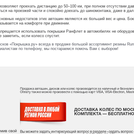
озволяют проехать дистанцию до 50–100 км, при полном отсутствии давл
ться на проезжей части и спокойно доехать до шиномонтажа, даже в да
сновных недостатков этих автошин являются их больший вес и цена. Бо
казывается на комфорте при движении.
прещается использовать покрышки Ранфлет в автомобилях не оборудова
 заметить, если колесо спустит.
исков «Покрышка.ру» всегда в продаже большой ассортимент резины Runf
иалистам по телефону, мы постараемся помочь Вам с выбором!
Продажа автошин, дисков или колес производится за наличный и безналич
Оплату также можно произвести с помощью карт VISA, VISA-Electron, Maste
ДОСТАВКА КОЛЕС ПО МОС
КОМПЛЕКТА — БЕСПЛАТНО
рмив свой
Вы можете задать интересующий вопрос
в разделе «
задать вопрос