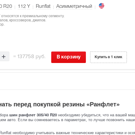
0 R20
112
Y
Runflat
Асимметричный
 относятся к премиальному сегменту.
пов, кроссоверов, джипов.
ор.
=
137758 руб.
В корзину
Купить в 1 клик
нать перед покупкой резины «Ранфлет»
ыбора
необходимо убедиться, что на вашей маш
шин ранфлет 305/40 R20
шем авто. Если вы сомневаетесь в параметрах, то лучше позвонить наш
Runflat необходимо учитывать важные технические характеристики и осо