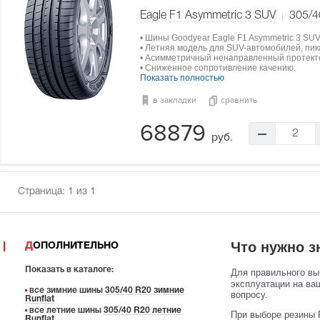
Eagle F1 Asymmetric 3 SUV
305/4
• Шины Goodyear Eagle F1 Asymmetric 3 SUV
• Летняя модель для SUV-автомобилей, пика
• Асимметричный ненаправленный протект
• Сниженное сопротивление качению.
Показать полностью
в закладки
сравнить
68879
2
руб.
Страница:
1
из 1
Что нужно з
ДОПОЛНИТЕЛЬНО
Показать в каталоге:
Для правильного в
эксплуатации на ва
все зимние шины
305/40 R20 зимние
вопросу.
Runflat
все летние шины
305/40 R20 летние
При выборе резины 
Runflat