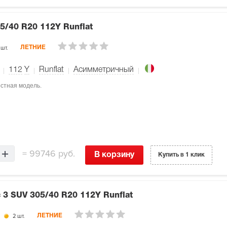
5/40 R20 112Y Runflat
 шт.
ЛЕТНИЕ
112
Y
Runflat
Асимметричный
ростная модель.
=
99746 руб.
В корзину
Купить в 1 клик
c 3 SUV
305/40 R20 112Y Runflat
2 шт.
ЛЕТНИЕ