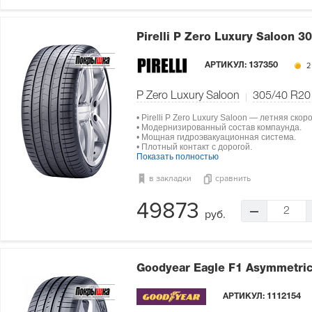
Pirelli P Zero Luxury Saloon
30
АРТИКУЛ:
137350
2
P Zero Luxury Saloon
305/40 R20
• Pirelli P Zero Luxury Saloon — летняя ско
• Модернизированный состав компаунда.
• Мощная гидроэвакуационная система.
• Плотный контакт с дорогой.
Показать полностью
в закладки
сравнить
49873
2
руб.
Goodyear Eagle F1 Asymmetri
АРТИКУЛ:
1112154