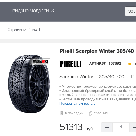
Найдено моделей: 3
305
Страница:
1
из 1
Pirelli Scorpion Winter
305/40 
АРТИКУЛ:
137892
11
Scorpion Winter
305/40 R20
11
• Множество трехмерных кромок создают ув
• Измененный брекерный слой стал более э
• Малый вес шины положительно сказываетс
• Тесты шин проводились в Скандинавии, Ц
Показать полностью
в закладки
сравнить
51313
4
руб.