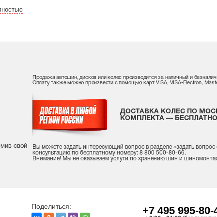
лностью
Продажа автошин, дисков или колес производится за наличный и безналич
Оплату также можно произвести с помощью карт VISA, VISA-Electron, Maste
ДОСТАВКА КОЛЕС ПО МОС
КОМПЛЕКТА — БЕСПЛАТНО
рмив свой
Вы можете задать интересующий вопрос
в разделе «
задать вопрос
консультацию
по бесплатному номеру: 8 800 500-80-66.
Внимание! Мы не оказываем услуги по хранению шин и шиномонта
Поделиться:
+7 495 995-80-