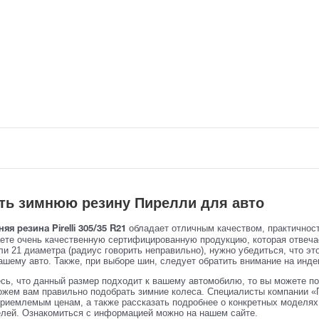
ть зимнюю резину Пирелли для авто
обладает отличным качеством, практичнос
яя резина Pirelli 305/35 R21
аете очень качественную сертифицированную продукцию, которая отвеч
и 21 диаметра (радиус говорить неправильно), нужно убедиться, что эт
ашему авто. Также, при выборе шин, следует обратить внимание на индек
сь, что данный размер подходит к вашему автомобилю, то вы можете по
жем вам правильно подобрать зимние колеса. Специалисты компании «
риемлемым ценам, а также рассказать подробнее о конкретных моделях 
елей. Ознакомиться с информацией можно на нашем сайте.