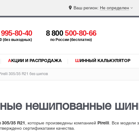
Ваш регион:
Не определен
5
995-80-40
8 800
500-80-66
:00 (без выходных)
по России (бесплатно)
АКЦИИ И РАСПРОДАЖА
ШИННЫЙ КАЛЬКУЛЯТОР
relli 305/35 R21 без шипов
нные нешипованные ши
, которые произведены компанией
. Все модели 
 305/35 R21
Pirelli
дтверждено сертификатами качества.