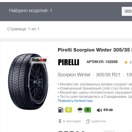
Найдено моделей: 1
305
Страница:
1
из 1
Pirelli Scorpion Winter
305/35
АРТИКУЛ:
132558
2
Scorpion Winter
305/35 R21
10
• Множество трехмерных кромок создают ув
• Измененный брекерный слой стал более э
• Малый вес шины положительно сказываетс
• Тесты шин проводились в Скандинавии, Ц
Показать полностью
C
B
69
dB
в закладки
сравнить