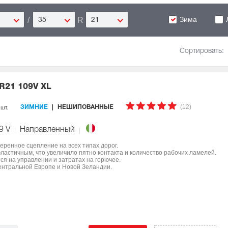
Зима
/
R
35
21
Сортировать:
 R21 109V XL
(12)
 шт.
ЗИМНИЕ
НЕШИПОВАННЫЕ
9
V
Направленный
еренное сцепление на всех типах дорог.
ластичным, что увеличило пятно контакта и количество рабочих ламелей.
я на управлении и затратах на горючее.
ентральной Европе и Новой Зеландии.