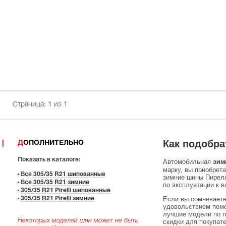
Страница:
1
из 1
Как подобра
ДОПОЛНИТЕЛЬНО
Показать в каталоге:
Автомобильная
зимн
марку, вы приобрет
Все
305/35 R21 шипованные
зимние шины Пирелл
Все
305/35 R21 зимние
по эксплуатации к в
305/35 R21 Pirelli шипованные
Если вы сомневаете
305/35 R21 Pirelli зимние
удовольствием помо
лучшие модели по п
Некоторых моделей шин может не быть
скидки для покупат