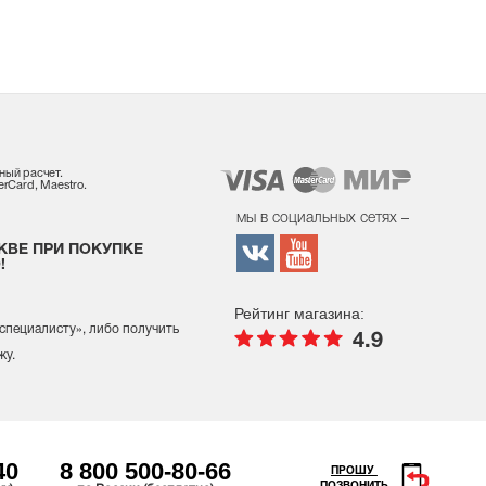
ный расчет.
rCard, Maestro.
мы в социальных сетях –
КВЕ ПРИ ПОКУПКЕ
!
Рейтинг магазина:
 специалисту
», либо получить
4.9
жу.
40
8 800 500-80-66
ПРОШУ