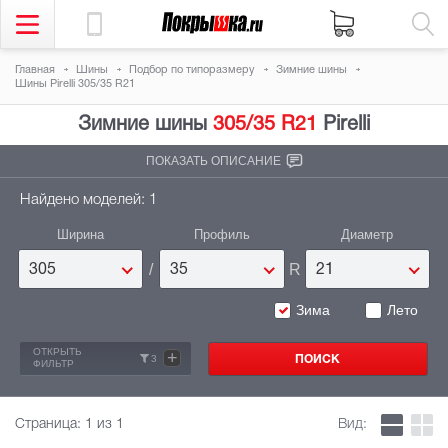
Главная
Шины
Подбор по типоразмеру
Зимние шины
Шины Pirelli 305/35 R21
Зимние шины
305/35 R21
Pirelli
ПОКАЗАТЬ ОПИСАНИЕ
Найдено моделей: 1
Ширина
Профиль
Диаметр
/
R
305
35
21
Зима
Лето
ОТКРЫТЬ
+
3
ФИЛЬТР
Страница:
1
из 1
Вид: