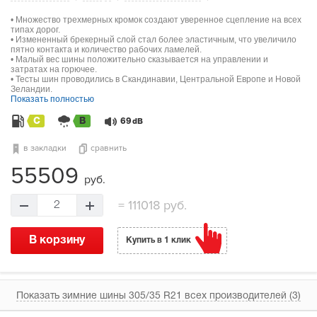
• Множество трехмерных кромок создают уверенное сцепление на всех
типах дорог.
• Измененный брекерный слой стал более эластичным, что увеличило
пятно контакта и количество рабочих ламелей.
• Малый вес шины положительно сказывается на управлении и
затратах на горючее.
• Тесты шин проводились в Скандинавии, Центральной Европе и Новой
Зеландии.
Показать полностью
C
B
69
dB
в закладки
сравнить
55509
руб.
=
111018 руб.
2
В корзину
Купить в 1 клик
Показать зимние шины 305/35 R21 всех производителей (3)