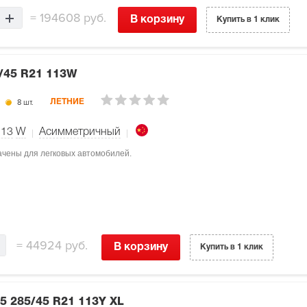
=
194608 руб.
В корзину
Купить в 1 клик
/45 R21 113W
8 шт.
ЛЕТНИЕ
113
W
Асимметричный
начены для легковых автомобилей.
=
44924 руб.
В корзину
Купить в 1 клик
 5
285/45 R21 113Y XL