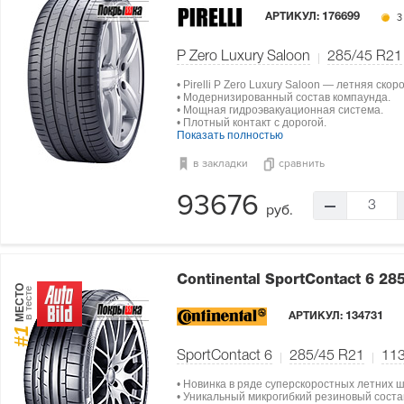
АРТИКУЛ:
176699
3
P Zero Luxury Saloon
285/45 R21
• Pirelli P Zero Luxury Saloon — летняя ско
• Модернизированный состав компаунда.
• Мощная гидроэвакуационная система.
• Плотный контакт с дорогой.
Показать полностью
в закладки
сравнить
93676
3
руб.
Continental SportContact 6
285
МЕСТО
в тесте
АРТИКУЛ:
134731
#1
SportContact 6
285/45 R21
11
• Новинка в ряде суперскоростных летних ш
• Уникальный микрогибкий резиновый состав