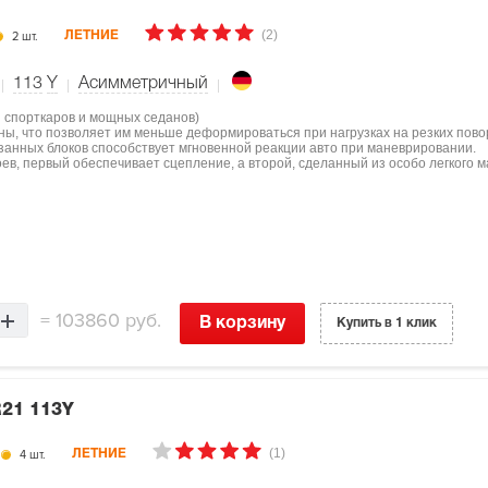
(2)
2 шт.
ЛЕТНИЕ
113
Y
Асимметричный
я спорткаров и мощных седанов)
ны, что позволяет им меньше деформироваться при нагрузках на резких пово
занных блоков способствует мгновенной реакции авто при маневрировании.
оев, первый обеспечивает сцепление, а второй, сделанный из особо легкого м
=
103860 руб.
В корзину
Купить в 1 клик
R21 113Y
(1)
4 шт.
ЛЕТНИЕ