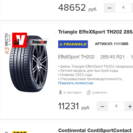
48652
4
руб.
Triangle EffeXSport TH202
285
МЕСТО
в тесте
АРТИКУЛ:
1111889
#3
EffeXSport TH202
285/45 R21
• Шины Triangle EffeXSport TH202 предназ
• Летняя модель для быстрой езды.
• Новинка 2023 года.
• Ультравысокая производительность.
Показать полностью
в закладки
сравнить
11231
4
руб.
Continental ContiSportContact