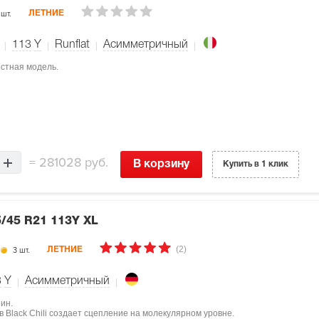
 шт.
ЛЕТНИЕ
113
Y
Runflat
Асимметричный
ростная модель.
=
281028 руб.
В корзину
Купить в 1 клик
/45 R21 113Y XL
(2)
3 шт.
ЛЕТНИЕ
3
Y
Асимметричный
ин.
 Black Chili создает сцепление на молекулярном уровне.