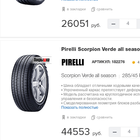
в закладки
сравнить
26051
4
руб.
Pirelli Scorpion Verde all seas
АРТИКУЛ:
182276
4
Scorpion Verde all season
285/45
• Шина обладает отличными ходовыми каче
• Упрочненный каркас препятствует дефор
• Модель рассчитана на круглогодичное ис
управления и безопасности.
• Смоделированная геометрия блоков разби
Показать полностью
в закладки
сравнить
44553
4
руб.