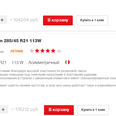
=
104204 руб.
В корзину
Купить в 1 клик
on
285/45 R21 113W
(9)
 шт.
ЛЕТНИЕ
 R21
113
W
Асимметричный
ствами благодаря высокой эластичности резиновой смеси.
мации покрышки под тяжелыми нагрузками и бортовыми ударами.
пользование в странах с умеренным климатом и имеет сбалансированные пок
вает шум по низким частотам, в силу чего шина работает тише и равномерне
=
178212 руб.
В корзину
Купить в 1 клик