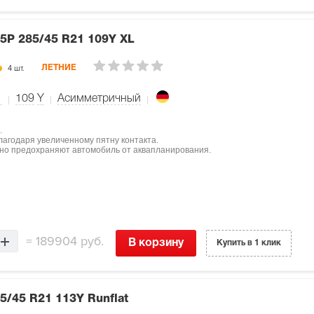
 5P
285/45 R21 109Y XL
4 шт.
ЛЕТНИЕ
1
109
Y
Асимметричный
.
лагодаря увеличенному пятну контакта.
жно предохраняют автомобиль от аквапланирования.
=
189904 руб.
В корзину
Купить в 1 клик
5/45 R21 113Y Runflat