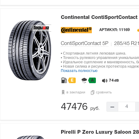
Continental ContiSportContact
АРТИКУЛ:
11169
ContiSportContact 5P
285/45 R2
• Спортивная летняя легковая шина.
• Точность рулевого управления уникальная
• Идеальное сцепление и маневренность, б
• Новая силика и рисунок протектора наде
Показать полностью
E
A
74
dB
в закладки
сравнить
47476
4
руб.
Pirelli P Zero Luxury Saloon
28