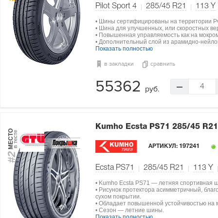
Pilot Sport 4
285/45 R21
113
Y
• Шины сертифицированы на территории Р
• Шина для улучшенных, или скоростных в
• Повышенная управляемость как на мокром
• Дополнительный слой из арамидно-нейлон
Показать полностью
в закладки
сравнить
55362
4
руб.
Kumho Ecsta PS71
285/45 R21
МЕСТО
в тесте
АРТИКУЛ:
197241
#2
Ecsta PS71
285/45 R21
113
Y
• Kumho Ecsta PS71 — летняя спортивная 
• Рисунок протектора асимметричный, благ
сухом покрытии.
• Обладает повышенной устойчивостью на 
• Сезон — летние шины.
Показать полностью