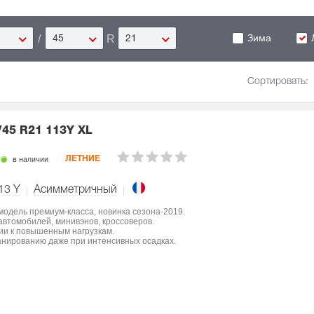
Зима
/
R
45
21
Сортировать:
/45 R21 113Y XL
в наличии
ЛЕТНИЕ
13
Y
Асимметричный
 модель премиум-класса, новинка сезона-2019.
втомобилей, минивэнов, кроссоверов.
ции к повышенным нагрузкам.
нированию даже при интенсивных осадках.