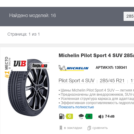
Найдено моделей: 16
285
Страница:
1
из 1
Michelin Pilot Sport 4 SUV
285
МЕСТО
в тесте
АРТИКУЛ:
139341
#1
Pilot Sport 4 SUV
285/45 R21
1
• Шины Michelin Pilot Sport 4 SUV — летняя
• Предназначены для внедорожников, SUV-а
• Усиленная структура каркаса для адапта
• Эффективная сопротивляемость гидропла
Показать полностью
C
A
74
dB
в закладки
сравнить