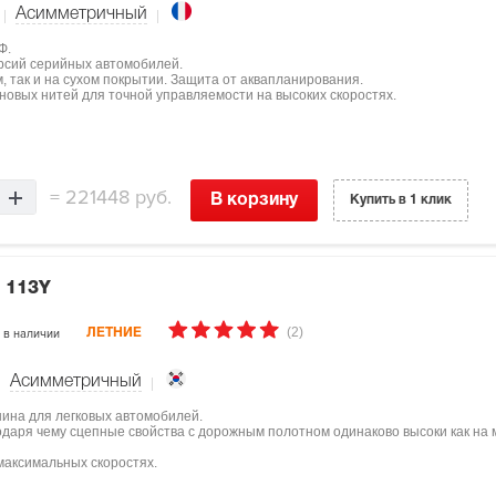
Асимметричный
Ф.
ерсий серийных автомобилей.
, так и на сухом покрытии. Защита от аквапланирования.
овых нитей для точной управляемости на высоких скоростях.
=
221448 руб.
В корзину
Купить в 1 клик
 113Y
(2)
в наличии
ЛЕТНИЕ
Асимметричный
шина для легковых автомобилей.
одаря чему сцепные свойства с дорожным полотном одинаково высоки как на м
максимальных скоростях.