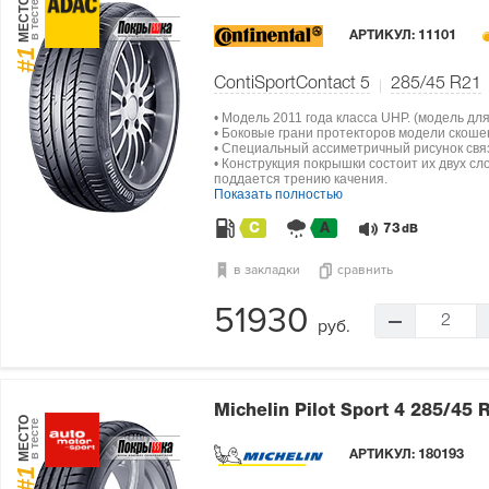
МЕСТО
в тесте
АРТИКУЛ:
11101
#1
ContiSportContact 5
285/45 R21
• Модель 2011 года класса UHP. (модель дл
• Боковые грани протекторов модели скоше
• Специальный ассиметричный рисунок свя
• Конструкция покрышки состоит их двух сл
поддается трению качения.
Показать полностью
C
A
73
dB
в закладки
сравнить
51930
2
руб.
Michelin Pilot Sport 4
285/45 
МЕСТО
в тесте
АРТИКУЛ:
180193
#1