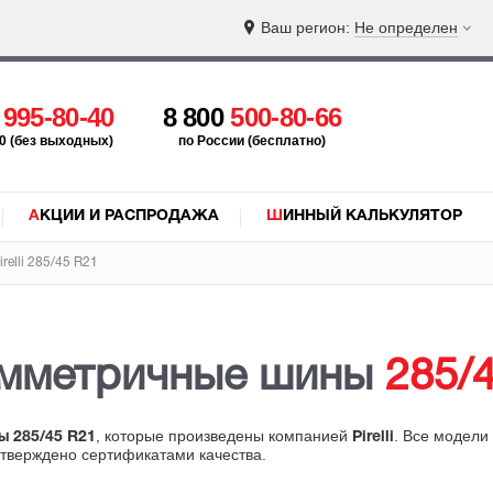
Ваш регион:
Не определен
5
995-80-40
8 800
500-80-66
:00 (без выходных)
по России (бесплатно)
АКЦИИ И РАСПРОДАЖА
ШИННЫЙ КАЛЬКУЛЯТОР
relli 285/45 R21
имметричные шины
285/
, которые произведены компанией
. Все модели
ы 285/45 R21
Pirelli
дтверждено сертификатами качества.