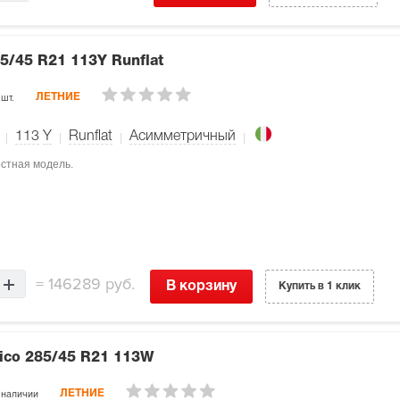
5/45 R21 113Y Runflat
 шт.
ЛЕТНИЕ
113
Y
Runflat
Асимметричный
ростная модель.
=
146289 руб.
В корзину
Купить в 1 клик
rico
285/45 R21 113W
 наличии
ЛЕТНИЕ