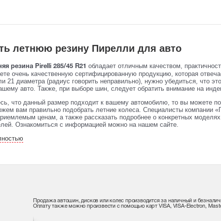
ть летнюю резину Пирелли для авто
обладает отличным качеством, практичнос
яя резина Pirelli 285/45 R21
аете очень качественную сертифицированную продукцию, которая отвеч
и 21 диаметра (радиус говорить неправильно), нужно убедиться, что эт
ашему авто. Также, при выборе шин, следует обратить внимание на индек
сь, что данный размер подходит к вашему автомобилю, то вы можете по
жем вам правильно подобрать летние колеса. Специалисты компании «П
риемлемым ценам, а также рассказать подробнее о конкретных моделях 
елей. Ознакомиться с информацией можно на нашем сайте.
лностью
Продажа автошин, дисков или колес производится за наличный и безналич
Оплату также можно произвести с помощью карт VISA, VISA-Electron, Maste