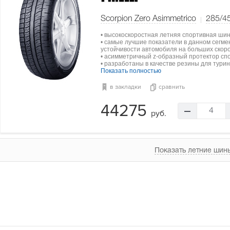
Scorpion Zero Asimmetrico
285/4
• высокоскоростная летняя спортивная шин
• самые лучшие показатели в данном сегме
устойчивости автомобиля на больших скоро
• асимметричный z-образный протектор сп
• разработаны в качестве резины для туринг
Показать полностью
в закладки
сравнить
44275
4
руб.
Показать летние шины