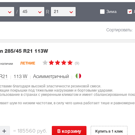
Зима
/
R
45
21
Сортировать:
on
285/45 R21 113W
(9)
 наличии
ЛЕТНИЕ
 R21
113
W
Асимметричный
ствами благодаря высокой эластичности резиновой смеси.
мации покрышки под тяжелыми нагрузками и бортовыми ударами.
пользование в странах с умеренным климатом и имеет сбалансированные пок
вает шум по низким частотам, в силу чего шина работает тише и равномерне
=
185560 руб.
В корзину
Купить в 1 клик