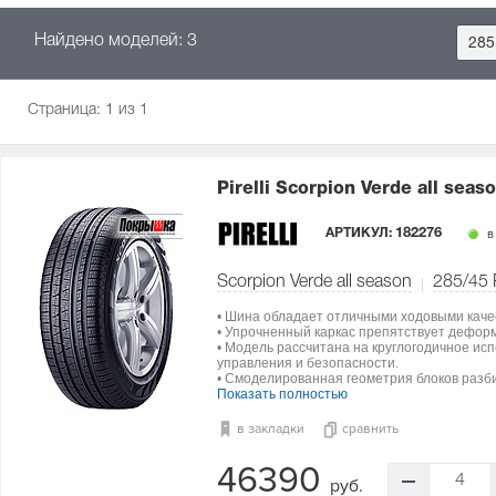
Найдено моделей: 3
285
Страница:
1
из 1
Pirelli Scorpion Verde all seas
АРТИКУЛ:
182276
в
Scorpion Verde all season
285/45
• Шина обладает отличными ходовыми каче
• Упрочненный каркас препятствует дефор
• Модель рассчитана на круглогодичное ис
управления и безопасности.
• Смоделированная геометрия блоков разби
Показать полностью
в закладки
сравнить
46390
4
руб.