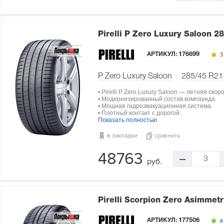
Pirelli P Zero Luxury Saloon
28
АРТИКУЛ:
176699
3
P Zero Luxury Saloon
285/45 R21
• Pirelli P Zero Luxury Saloon — летняя ско
• Модернизированный состав компаунда.
• Мощная гидроэвакуационная система.
• Плотный контакт с дорогой.
Показать полностью
в закладки
сравнить
48763
3
руб.
Pirelli Scorpion Zero Asimmet
АРТИКУЛ:
177506
в