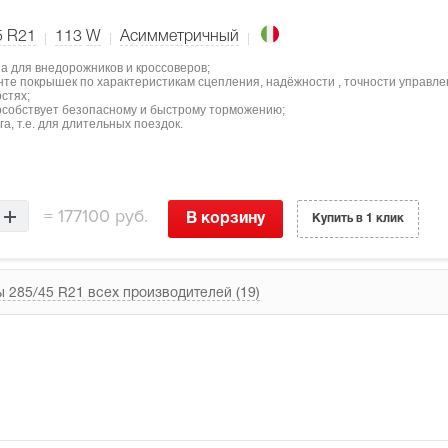
5 R21
113
W
Асимметричный
а для внедорожников и кроссоверов;
нте покрышек по характеристикам сцепления, надёжности , точности управле
стях;
особствует безопасному и быстрому торможению;
а, т.е. для длительных поездок.
=
177100 руб.
В корзину
Купить в 1 клик
 285/45 R21 всех производителей (19)