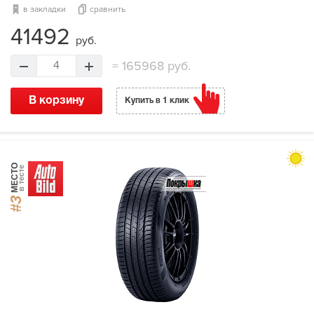
в закладки
сравнить
41492
руб.
=
165968 руб.
4
В корзину
Купить в 1 клик
МЕСТО
в тесте
#3