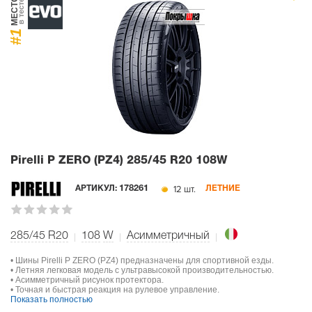
МЕСТО
в тесте
#1
Pirelli P ZERO (PZ4)
285/45 R20 108W
12 шт.
АРТИКУЛ:
178261
ЛЕТНИЕ
285/45 R20
108
W
Асимметричный
• Шины Pirelli P ZERO (PZ4) предназначены для спортивной езды.
• Летняя легковая модель с ультравысокой производительностью.
• Асимметричный рисунок протектора.
• Точная и быстрая реакция на рулевое управление.
Показать полностью