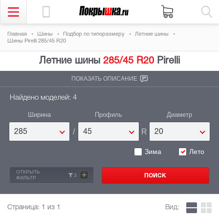
Главная
Шины
Подбор по типоразмеру
Летние шины
Шины Pirelli 285/45 R20
Летние шины
285/45 R20
Pirelli
ПОКАЗАТЬ ОПИСАНИЕ
Найдено моделей: 4
Ширина
Профиль
Диаметр
/
R
285
45
20
Зима
Лето
ОТКРЫТЬ
+
3
ФИЛЬТР
Страница:
1
из 1
Вид: