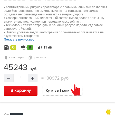
• Асимметричный рисунок протектора с плавными линиями позволяет
воде беспрепятственно выходить из пятна контакта, тем самым
создавая непревзойденный контакт на мокрой дороге.
• Усовершенствованный эластичный состав смеси делает покрышку
значительно послушнее при передаче курсовой тяги.
• Технологии так же затронули и рабочий ресурс модели, сделав ее
износоустойчивой.
• Низкий уровень воздушного трения положительно сказывается на
акустическом комфорте.
Показать полностью
C
B
71
dB
в закладки
сравнить
45243
руб.
=
180972 руб.
4
В корзину
Купить в 1 клик