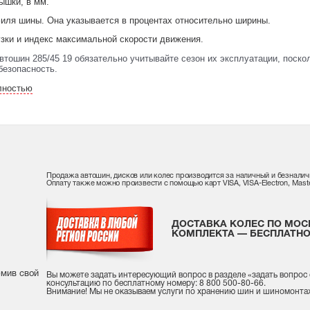
ышки, в мм.
иля шины. Она указывается в процентах относительно ширины.
узки и индекс максимальной скорости движения.
автошин 285/45 19 обязательно учитывайте сезон их эксплуатации, поск
безопасность.
лностью
Продажа автошин, дисков или колес производится за наличный и безналич
Оплату также можно произвести с помощью карт VISA, VISA-Electron, Maste
ДОСТАВКА КОЛЕС ПО МОС
КОМПЛЕКТА — БЕСПЛАТНО
рмив свой
Вы можете задать интересующий вопрос
в разделе «
задать вопрос
консультацию
по бесплатному номеру: 8 800 500-80-66.
Внимание! Мы не оказываем услуги по хранению шин и шиномонта