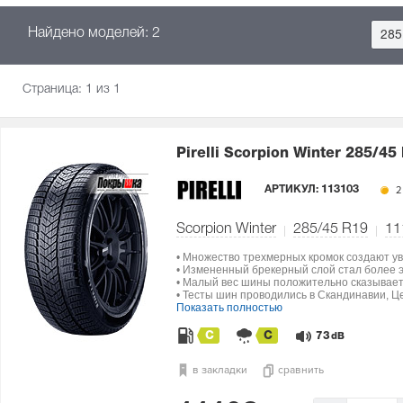
Найдено моделей: 2
285
Страница:
1
из 1
Pirelli Scorpion Winter
285/45
АРТИКУЛ:
113103
2
Scorpion Winter
285/45 R19
11
• Множество трехмерных кромок создают ув
• Измененный брекерный слой стал более э
• Малый вес шины положительно сказываетс
• Тесты шин проводились в Скандинавии, Ц
Показать полностью
C
C
73
dB
в закладки
сравнить