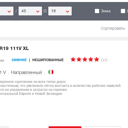
Зима
/
R
45
19
Сортировать:
 R19 111V XL
(12)
 шт.
ЗИМНИЕ
НЕШИПОВАННЫЕ
1
V
Направленный
еренное сцепление на всех типах дорог.
ластичным, что увеличило пятно контакта и количество рабочих ламелей.
я на управлении и затратах на горючее.
ентральной Европе и Новой Зеландии.