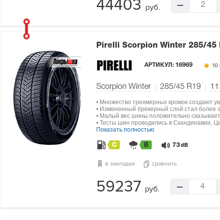
44403
2
руб.
Pirelli Scorpion Winter
285/45 
АРТИКУЛ:
16969
10 
Scorpion Winter
285/45 R19
11
• Множество трехмерных кромок создают ув
• Измененный брекерный слой стал более э
• Малый вес шины положительно сказываетс
• Тесты шин проводились в Скандинавии, Ц
Показать полностью
C
B
73
dB
в закладки
сравнить
59237
4
руб.