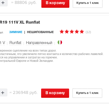
=
88806 руб.
В корзину
Купить в 1 клик
R19 111V XL Runflat
(12)
шт.
ЗИМНИЕ
НЕШИПОВАННЫЕ
1
V
Runflat
Направленный
еренное сцепление на всех типах дорог.
ластичным, что увеличило пятно контакта и количество рабочих ламелей.
я на управлении и затратах на горючее.
ентральной Европе и Новой Зеландии.
=
236948 руб.
В корзину
Купить в 1 клик