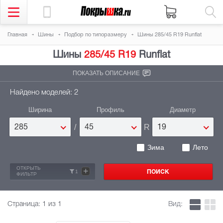
Главная
Шины
Подбор по типоразмеру
Шины 285/45 R19 Runflat
Шины
285/45 R19
Runflat
ПОКАЗАТЬ ОПИСАНИЕ
Найдено моделей: 2
Ширина
Профиль
Диаметр
/
R
285
45
19
Зима
Лето
ОТКРЫТЬ
+
1
ФИЛЬТР
Страница:
1
из 1
Вид: