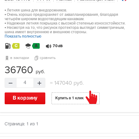
• Летняя шина для внедорожников.
• Очень хорошо предохраняет от аквапланирования, благодаря
четырём широким водоотводящим канавкам.
• Надежная летняя покрышка с высокой степенью износостойкости.
• Несмотря на то, что рисунок протектора выглядит симметричным,
шина имеет внутреннюю и внешнюю стороны.
Показать полностью
C
A
70
dB
в закладки
сравнить
36760
руб.
=
147040 руб.
4
В корзину
Купить в 1 клик
Страница:
1
из 1