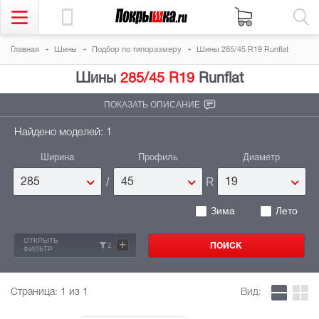
Главная
Шины
Подбор по типоразмеру
Шины 285/45 R19 Runflat
Шины
285/45 R19
Runflat
ПОКАЗАТЬ ОПИСАНИЕ
Найдено моделей: 1
Ширина
Профиль
Диаметр
/
R
285
45
19
Зима
Лето
ОТКРЫТЬ
+
2
ФИЛЬТР
Страница:
1
из 1
Вид: