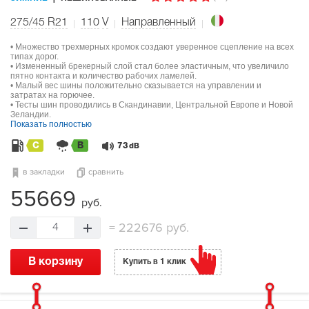
275/45 R21
110
V
Направленный
• Множество трехмерных кромок создают уверенное сцепление на всех
типах дорог.
• Измененный брекерный слой стал более эластичным, что увеличило
пятно контакта и количество рабочих ламелей.
• Малый вес шины положительно сказывается на управлении и
затратах на горючее.
• Тесты шин проводились в Скандинавии, Центральной Европе и Новой
Зеландии.
Показать полностью
C
B
73
dB
в закладки
сравнить
55669
руб.
=
222676 руб.
4
В корзину
Купить в 1 клик