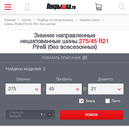
Главная
Шины
Подбор по типоразмеру
Зимние шины
Шины Pirelli 275/45 R21 без шипов
Зимние направленные
нешипованные шины
275/45 R21
Pirelli (без всесезонных)
ПОКАЗАТЬ ОПИСАНИЕ
Найдено моделей: 3
Ширина
Профиль
Диаметр
/
R
275
45
21
Зима
Лето
ОТКРЫТЬ
+
3
ФИЛЬТР