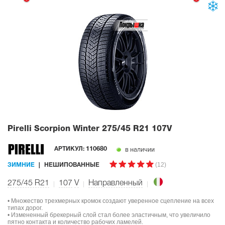
Pirelli Scorpion Winter
275/45 R21 107V
в наличии
АРТИКУЛ:
110680
(12)
ЗИМНИЕ
НЕШИПОВАННЫЕ
275/45 R21
107
V
Направленный
• Множество трехмерных кромок создают уверенное сцепление на всех
типах дорог.
• Измененный брекерный слой стал более эластичным, что увеличило
пятно контакта и количество рабочих ламелей.