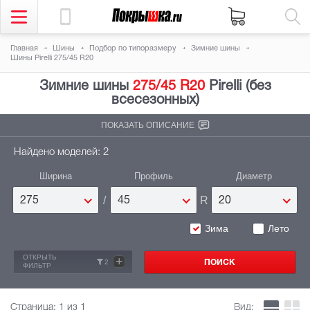
Главная
Шины
Подбор по типоразмеру
Зимние шины
Шины Pirelli 275/45 R20
Зимние шины
275/45 R20
Pirelli (без
всесезонных)
ПОКАЗАТЬ ОПИСАНИЕ
Найдено моделей: 2
Ширина
Профиль
Диаметр
/
R
275
45
20
Зима
Лето
ОТКРЫТЬ
+
2
ФИЛЬТР
Страница:
1
из 1
Вид: