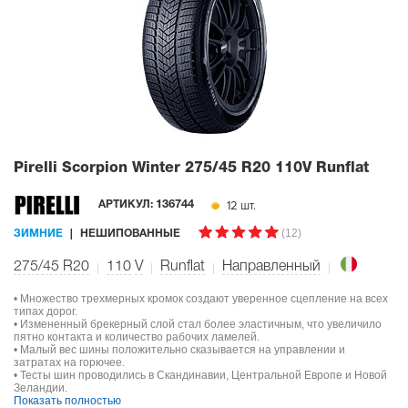
Pirelli Scorpion Winter
275/45 R20 110V Runflat
12 шт.
АРТИКУЛ:
136744
(12)
ЗИМНИЕ
НЕШИПОВАННЫЕ
275/45 R20
110
V
Runflat
Направленный
• Множество трехмерных кромок создают уверенное сцепление на всех
типах дорог.
• Измененный брекерный слой стал более эластичным, что увеличило
пятно контакта и количество рабочих ламелей.
• Малый вес шины положительно сказывается на управлении и
затратах на горючее.
• Тесты шин проводились в Скандинавии, Центральной Европе и Новой
Зеландии.
Показать полностью