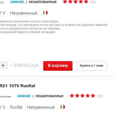
(12)
 шт.
ЗИМНИЕ
НЕШИПОВАННЫЕ
7
V
Направленный
еренное сцепление на всех типах дорог.
ластичным, что увеличило пятно контакта и количество рабочих ламелей.
я на управлении и затратах на горючее.
ентральной Европе и Новой Зеландии.
=
248292 руб.
В корзину
Купить в 1 клик
R21 107V Runflat
(12)
 наличии
ЗИМНИЕ
НЕШИПОВАННЫЕ
7
V
Runflat
Направленный