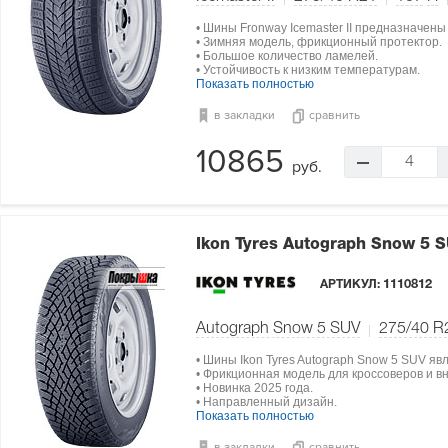
• Шины Fronway Icemaster II предназначены
• Зимняя модель, фрикционный протектор.
• Большое количество ламелей.
• Устойчивость к низким температурам.
Показать полностью
в закладки
сравнить
10865
4
руб.
Ikon Tyres Autograph Snow 5 
АРТИКУЛ:
1110812
Autograph Snow 5 SUV
275/40 R
• Шины Ikon Tyres Autograph Snow 5 SUV яв
• Фрикционная модель для кроссоверов и в
• Новинка 2025 года.
• Направленный дизайн.
Показать полностью
в закладки
сравнить