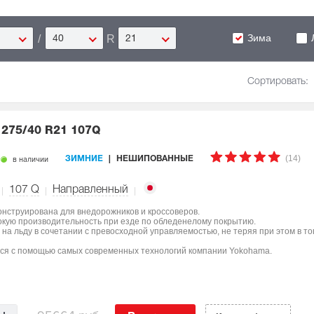
Зима
/
R
40
21
Сортировать:
5
275/40 R21 107Q
(14)
в наличии
ЗИМНИЕ
НЕШИПОВАННЫЕ
107
Q
Направленный
онструирована для внедорожников и кроссоверов.
окую производительность при езде по обледенелому покрытию.
на льду в сочетании с превосходной управляемостью, не теряя при этом в т
лся с помощью самых современных технологий компании Yokohama.