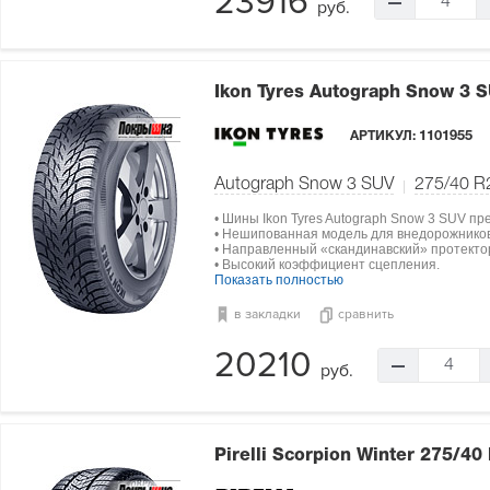
23916
4
руб.
Ikon Tyres Autograph Snow 3 
АРТИКУЛ:
1101955
Autograph Snow 3 SUV
275/40 R
• Шины Ikon Tyres Autograph Snow 3 SUV п
• Нешипованная модель для внедорожников
• Направленный «скандинавский» протекто
• Высокий коэффициент сцепления.
Показать полностью
в закладки
сравнить
20210
4
руб.
Pirelli Scorpion Winter
275/40