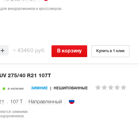
 для внедорожников и кроссоверов.
=
43460 руб.
В корзину
Купить в 1 клик
SUV
275/40 R21 107T
в наличии
ЗИМНИЕ
НЕШИПОВАННЫЕ
21
107
T
Направленный
ляются зимними.
недорожников.