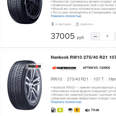
• Множество трехмерных кромок создают ув
• Измененный брекерный слой стал более э
• Малый вес шины положительно сказываетс
• Тесты шин проводились в Скандинавии, Ц
Показать полностью
в закладки
сравнить
37005
4
руб.
Hankook RW10
275/40 R21 10
АРТИКУЛ:
133905
RW10
275/40 R21
107
T
Нап
• Hankook RW10 — зимняя нешипованная ш
• Массивные плечи модели повышают устой
• Множество ламелей улучшают сцепные па
• Широкие канавки эффективно отводят снег
Показать полностью
C
E
73
dB