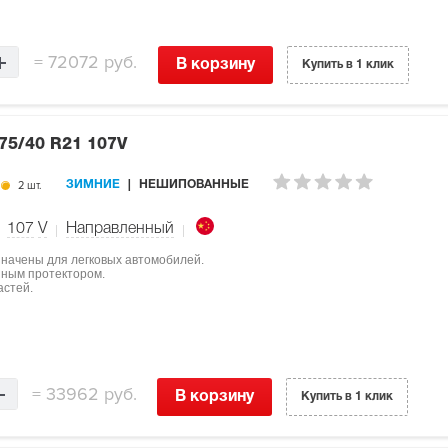
=
72072 руб.
В корзину
Купить в 1 клик
75/40 R21 107V
2 шт.
ЗИМНИЕ
НЕШИПОВАННЫЕ
107
V
Направленный
азначены для легковых автомобилей.
нным протектором.
астей.
=
33962 руб.
В корзину
Купить в 1 клик