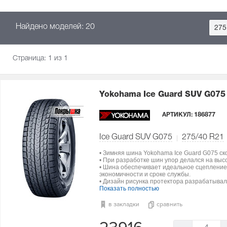
Найдено моделей: 20
275
Страница:
1
из 1
Yokohama Ice Guard SUV G07
АРТИКУЛ:
186877
Ice Guard SUV G075
275/40 R21
• Зимняя шина Yokohama Ice Guard G075 ск
• При разработке шин упор делался на выс
• Шина обеспечивает идеальное сцепление 
экономичности и сроке службы.
• Дизайн рисунка протектора разрабатыва
Показать полностью
в закладки
сравнить