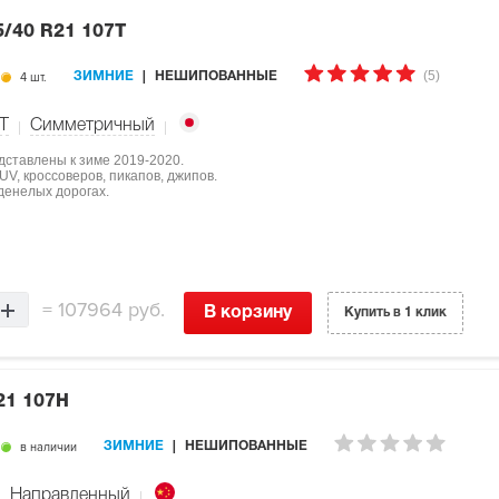
5/40 R21 107T
(5)
4 шт.
ЗИМНИЕ
НЕШИПОВАННЫЕ
T
Симметричный
дставлены к зиме 2019-2020.
V, кроссоверов, пикапов, джипов.
денелых дорогах.
=
107964 руб.
В корзину
Купить в 1 клик
21 107H
в наличии
ЗИМНИЕ
НЕШИПОВАННЫЕ
Направленный