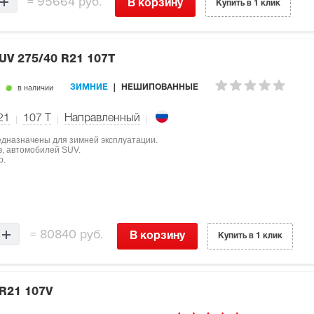
=
95664 руб.
В корзину
Купить в 1 клик
SUV
275/40 R21 107T
в наличии
ЗИМНИЕ
НЕШИПОВАННЫЕ
21
107
T
Направленный
редназначены для зимней эксплуатации.
, автомобилей SUV.
р.
=
80840 руб.
В корзину
Купить в 1 клик
 R21 107V