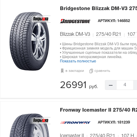
Bridgestone Blizzak DM-V3
27
АРТИКУЛ:
146852
Blizzak DM-V3
275/40 R21
107
• Шины Bridgestone Blizzak DM-V3 были пре
• Фрикционная зимняя модель для машин SU
• Улучшенные сцепные показатели на обле
• Широкая типоразмерная линейка.
Показать полностью
в закладки
сравнить
26991
4
руб.
Fronway Icemaster II
275/40 R
АРТИКУЛ:
181239
Icemaster II
275/40 R21
107
H