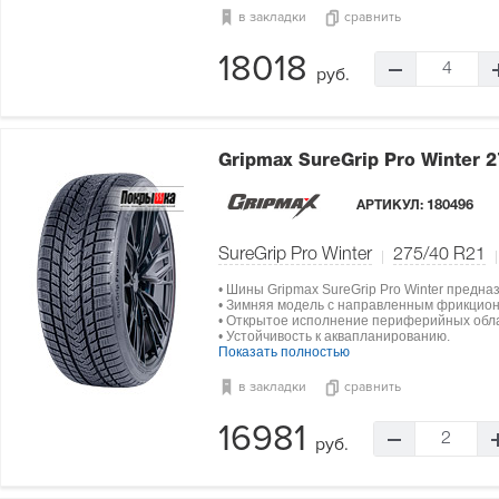
в закладки
сравнить
18018
4
руб.
Gripmax SureGrip Pro Winter
2
АРТИКУЛ:
180496
SureGrip Pro Winter
275/40 R21
• Шины Gripmax SureGrip Pro Winter предн
• Зимняя модель с направленным фрикцио
• Открытое исполнение периферийных обл
• Устойчивость к аквапланированию.
Показать полностью
в закладки
сравнить
16981
2
руб.