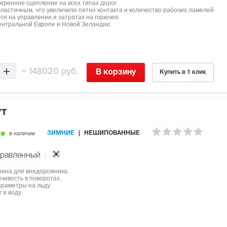
еренное сцепление на всех типах дорог.
ластичным, что увеличило пятно контакта и количество рабочих ламелей.
я на управлении и затратах на горючее.
ентральной Европе и Новой Зеландии.
=
148020 руб.
В корзину
Купить в 1 клик
7T
в наличии
ЗИМНИЕ
НЕШИПОВАННЫЕ
равленный
ина для внедорожника.
чивость в поворотах.
раметры на льду.
 и воду.