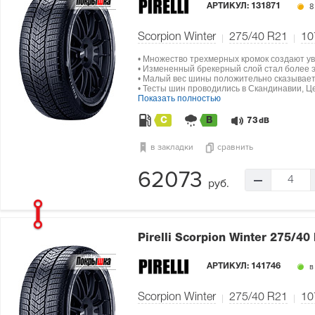
АРТИКУЛ:
131871
8
Scorpion Winter
275/40 R21
10
• Множество трехмерных кромок создают ув
• Измененный брекерный слой стал более э
• Малый вес шины положительно сказываетс
• Тесты шин проводились в Скандинавии, Ц
Показать полностью
C
B
73
dB
в закладки
сравнить
62073
4
руб.
Pirelli Scorpion Winter
275/40 
АРТИКУЛ:
141746
в
Scorpion Winter
275/40 R21
10