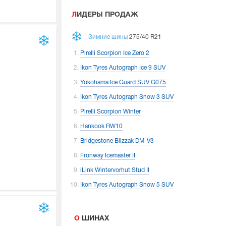
ЛИДЕРЫ ПРОДАЖ
Зимние шины
275/40 R21
Pirelli Scorpion Ice Zero 2
Ikon Tyres Autograph Ice 9 SUV
Yokohama Ice Guard SUV G075
Ikon Tyres Autograph Snow 3 SUV
Pirelli Scorpion Winter
Hankook RW10
Bridgestone Blizzak DM-V3
Fronway Icemaster II
iLink Wintervorhut Stud II
Ikon Tyres Autograph Snow 5 SUV
О ШИНАХ