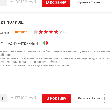
=
139132 руб.
В корзину
Купить в 1 клик
R21 107Y XL
(12)
наличии
ЛЕТНИЕ
Y
Асимметричный
вными линиями позволяет воде беспрепятственно выходить из пятна контакт
ой дороге.
 смеси делает покрышку значительно послушнее при передаче курсовой тяги.
есурс модели, сделав ее износоустойчивой.
ительно сказывается на акустическом комфорте.
=
177100 руб.
В корзину
Купить в 1 клик