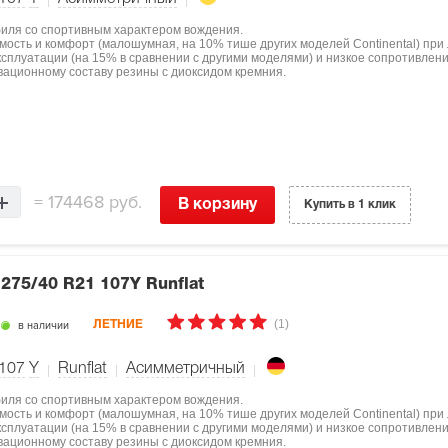
биля со спортивным характером вождения.
мость и комфорт (малошумная, на 10% тише других моделей Continental) при
ксплуатации (на 15% в сравнении с другими моделями) и низкое сопротивлен
овационному составу резины с диоксидом кремния.
=
174468 руб.
В корзину
Купить в 1 клик
6
275/40 R21 107Y Runflat
(1)
в наличии
ЛЕТНИЕ
107
Y
Runflat
Асимметричный
биля со спортивным характером вождения.
мость и комфорт (малошумная, на 10% тише других моделей Continental) при
ксплуатации (на 15% в сравнении с другими моделями) и низкое сопротивлен
овационному составу резины с диоксидом кремния.