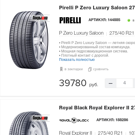
Pirelli P Zero Luxury Saloon
27
АРТИКУЛ:
144885
в
P Zero Luxury Saloon
275/40 R21
• Pirelli P Zero Luxury Saloon — летняя ско
• Модернизированный состав компаунда.
• Мощная гидроэвакуационная система.
• Плотный контакт с дорогой.
Показать полностью
в закладки
сравнить
39780
4
руб.
Royal Black Royal Explorer II
2
АРТИКУЛ:
188286
Royal Explorer II
275/40 R21
10