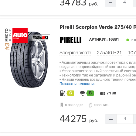
34783
4
руб.
Pirelli Scorpion Verde
275/40 
МЕСТО
в тесте
АРТИКУЛ:
16881
в 
#3
Scorpion Verde
275/40 R21
107
• Асимметричный рисунок протектора с пла
создавая непревзойденный контакт на мокр
• Усовершенствованный эластичный состав
• Технологии так же затронули и рабочий р
• Низкий уровень воздушного трения полож
Показать полностью
C
B
71
dB
в закладки
сравнить
44275
4
руб.