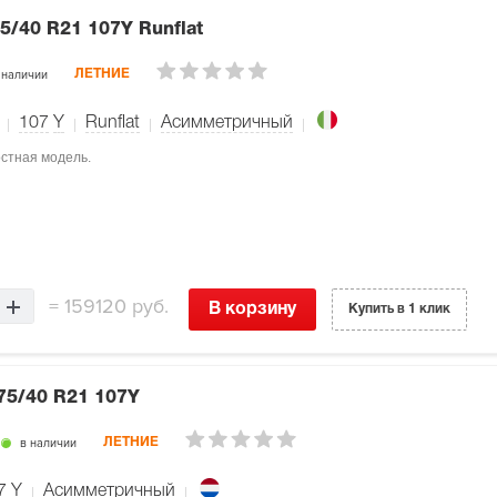
5/40 R21 107Y Runflat
 наличии
ЛЕТНИЕ
107
Y
Runflat
Асимметричный
ростная модель.
=
159120 руб.
В корзину
Купить в 1 клик
75/40 R21 107Y
в наличии
ЛЕТНИЕ
7
Y
Асимметричный