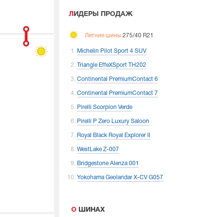
ЛИДЕРЫ ПРОДАЖ
Летние шины
275/40 R21
Michelin Pilot Sport 4 SUV
Triangle EffeXSport TH202
Continental PremiumContact 6
Continental PremiumContact 7
Pirelli Scorpion Verde
Pirelli P Zero Luxury Saloon
Royal Black Royal Explorer II
WestLake Z-007
Bridgestone Alenza 001
Yokohama Geolandar X-CV G057
О ШИНАХ