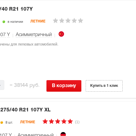
/40 R21 107Y
в наличии
ЛЕТНИЕ
107
Y
Асимметричный
начены для легковых автомобилей.
=
38144 руб.
В корзину
Купить в 1 клик
6
275/40 R21 107Y XL
(1)
8 шт.
ЛЕТНИЕ
107
Y
Асимметричный