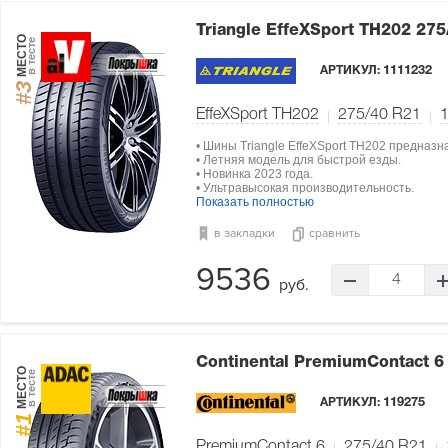
Triangle EffeXSport TH202
275
МЕСТО
в тесте
АРТИКУЛ:
1111232
#3
EffeXSport TH202
275/40 R21
• Шины Triangle EffeXSport TH202 предназ
• Летняя модель для быстрой езды.
• Новинка 2023 года.
• Ультравысокая производительность.
Показать полностью
в закладки
сравнить
9536
4
руб.
Continental PremiumContact 
МЕСТО
в тесте
АРТИКУЛ:
119275
#1
PremiumContact 6
275/40 R21