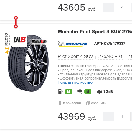
43605
4
руб.
Michelin Pilot Sport 4 SUV
275
МЕСТО
в тесте
АРТИКУЛ:
179337
#1
Pilot Sport 4 SUV
275/40 R21
1
• Шины Michelin Pilot Sport 4 SUV — летняя
• Предназначены для внедорожников, SUV-а
• Усиленная структура каркаса для адапта
• Эффективная сопротивляемость гидропла
Показать полностью
B
B
72
dB
в закладки
сравнить
43969
4
руб.