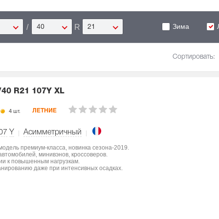
Зима
/
R
40
21
Сортировать:
/40 R21 107Y XL
4 шт.
ЛЕТНИЕ
07
Y
Асимметричный
 модель премиум-класса, новинка сезона-2019.
втомобилей, минивэнов, кроссоверов.
ции к повышенным нагрузкам.
нированию даже при интенсивных осадках.