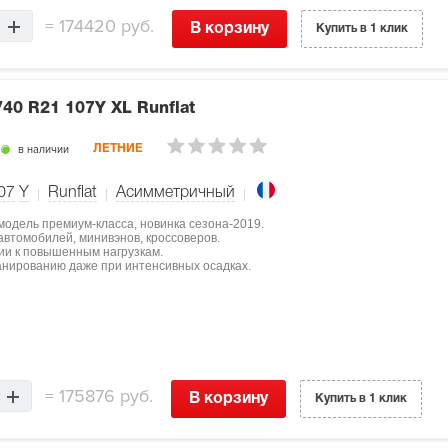
=
174420 руб.
В корзину
Купить в 1 клик
/40 R21 107Y XL Runflat
в наличии
ЛЕТНИЕ
07
Y
Runflat
Асимметричный
 модель премиум-класса, новинка сезона-2019.
втомобилей, минивэнов, кроссоверов.
ции к повышенным нагрузкам.
нированию даже при интенсивных осадках.
=
175876 руб.
В корзину
Купить в 1 клик