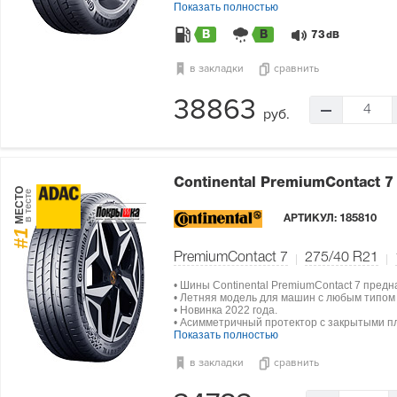
Показать полностью
B
B
73
dB
в закладки
сравнить
38863
4
руб.
Continental PremiumContact 
МЕСТО
в тесте
АРТИКУЛ:
185810
#1
PremiumContact 7
275/40 R21
• Шины Continental PremiumContact 7 пред
• Летняя модель для машин с любым типом
• Новинка 2022 года.
• Асимметричный протектор с закрытыми п
Показать полностью
в закладки
сравнить