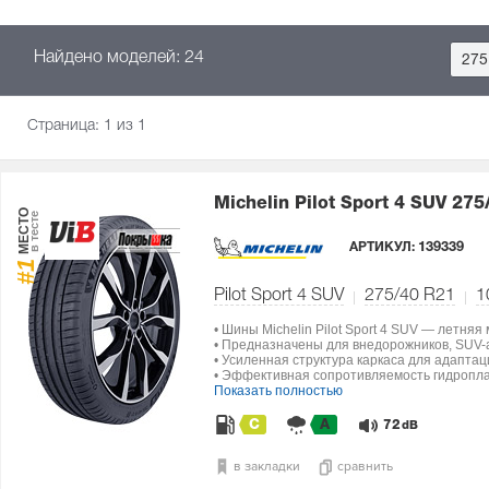
Найдено моделей: 24
275
Страница:
1
из 1
Michelin Pilot Sport 4 SUV
275
МЕСТО
в тесте
АРТИКУЛ:
139339
#1
Pilot Sport 4 SUV
275/40 R21
1
• Шины Michelin Pilot Sport 4 SUV — летняя
• Предназначены для внедорожников, SUV-а
• Усиленная структура каркаса для адапта
• Эффективная сопротивляемость гидропла
Показать полностью
C
A
72
dB
в закладки
сравнить