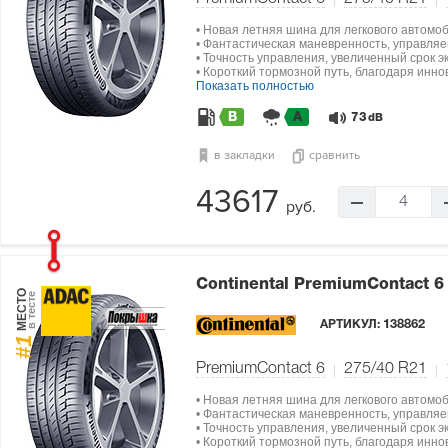
• Новая летняя шина для легкового автомо
• Фантастическая маневренность, управляе
• Точность управления, увеличенный срок э
• Короткий тормозной путь, благодаря инн
Показать полностью
B
A
73
dB
в закладки
сравнить
43617
4
руб.
Continental PremiumContact 
МЕСТО
в тесте
АРТИКУЛ:
138862
#1
PremiumContact 6
275/40 R21
• Новая летняя шина для легкового автомо
• Фантастическая маневренность, управляе
• Точность управления, увеличенный срок э
• Короткий тормозной путь, благодаря инн