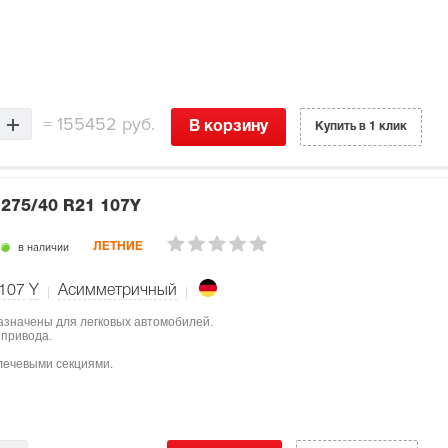
=
155452 руб.
В корзину
Купить в 1 клик
7
275/40 R21 107Y
в наличии
ЛЕТНИЕ
107
Y
Асимметричный
назначены для легковых автомобилей.
 привода.
лечевыми секциями.