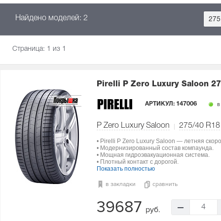
Найдено моделей: 2
275
Страница:
1
из 1
Pirelli P Zero Luxury Saloon
27
АРТИКУЛ:
147006
в
P Zero Luxury Saloon
275/40 R18
• Pirelli P Zero Luxury Saloon — летняя ско
• Модернизированный состав компаунда.
• Мощная гидроэвакуационная система.
• Плотный контакт с дорогой.
Показать полностью
в закладки
сравнить
39687
4
руб.