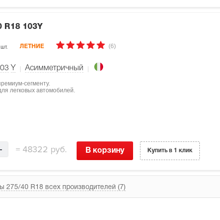
0 R18 103Y
(6)
 шт.
ЛЕТНИЕ
03
Y
Асимметричный
 премиум-сегменту.
для легковых автомобилей.
=
48322 руб.
В корзину
Купить в 1 клик
ы 275/40 R18 всех производителей (7)