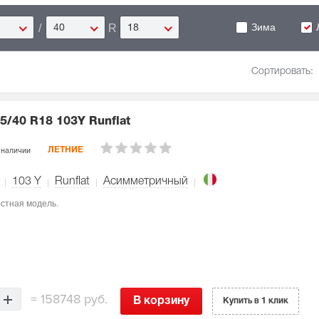
Зима
/
R
40
18
Сортировать:
5/40 R18 103Y Runflat
 наличии
ЛЕТНИЕ
103
Y
Runflat
Асимметричный
ростная модель.
=
158748 руб.
В корзину
Купить в 1 клик