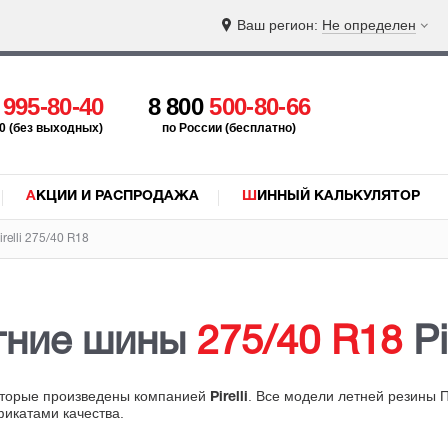
Ваш регион:
Не определен
5
995-80-40
8 800
500-80-66
:00 (без выходных)
по России (бесплатно)
АКЦИИ И РАСПРОДАЖА
ШИННЫЙ КАЛЬКУЛЯТОР
relli 275/40 R18
тние шины
275/40 R18
Pir
оторые произведены компанией
. Все модели летней резины 
Pirelli
фикатами качества.