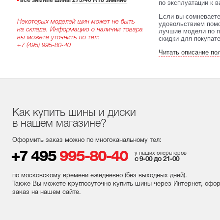
все зимние шины
275/40 R18 зимние
по эксплуатации к в
Если вы сомневаете
Некоторых моделей шин может не быть
удовольствием помо
на складе. Информацию о наличии товара
лучшие модели по п
вы можете уточнить по тел:
скидки для покупат
+7 (495) 995-80-40
Читать описание по
Как купить шины и диски
в нашем магазине?
Оформить заказ можно по многоканальному тел:
+7 495
995-80-40
у наших операторов
с 9-00 до 21-00
по московскому времени ежедневно (без выходных
дней
).
Также Вы можете круглосуточно купить шины через Интернет, офо
заказ на нашем сайте.