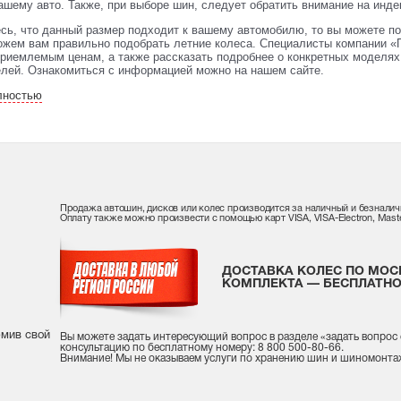
ашему авто. Также, при выборе шин, следует обратить внимание на индек
сь, что данный размер подходит к вашему автомобилю, то вы можете по
жем вам правильно подобрать летние колеса. Специалисты компании «П
риемлемым ценам, а также рассказать подробнее о конкретных моделях 
елей. Ознакомиться с информацией можно на нашем сайте.
лностью
Продажа автошин, дисков или колес производится за наличный и безналич
Оплату также можно произвести с помощью карт VISA, VISA-Electron, Maste
ДОСТАВКА КОЛЕС ПО МОС
КОМПЛЕКТА — БЕСПЛАТНО
рмив свой
Вы можете задать интересующий вопрос
в разделе «
задать вопрос
консультацию
по бесплатному номеру: 8 800 500-80-66.
Внимание! Мы не оказываем услуги по хранению шин и шиномонта