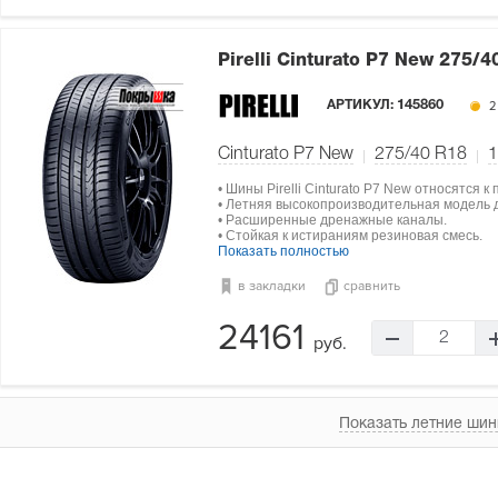
Pirelli Cinturato P7 New
275/4
АРТИКУЛ:
145860
2
Cinturato P7 New
275/40 R18
1
• Шины Pirelli Cinturato P7 New относятся к
• Летняя высокопроизводительная модель 
• Расширенные дренажные каналы.
• Стойкая к истираниям резиновая смесь.
Показать полностью
в закладки
сравнить
24161
2
руб.
Показать летние шин