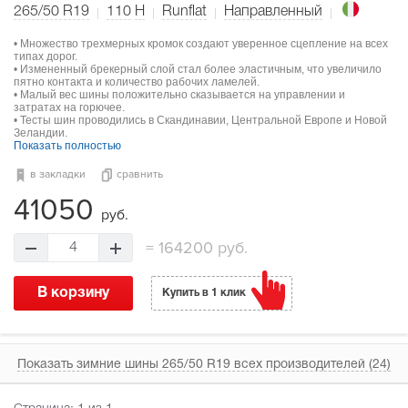
265/50 R19
110
H
Runflat
Направленный
• Множество трехмерных кромок создают уверенное сцепление на всех
типах дорог.
• Измененный брекерный слой стал более эластичным, что увеличило
пятно контакта и количество рабочих ламелей.
• Малый вес шины положительно сказывается на управлении и
затратах на горючее.
• Тесты шин проводились в Скандинавии, Центральной Европе и Новой
Зеландии.
Показать полностью
в закладки
сравнить
41050
руб.
=
164200 руб.
4
В корзину
Купить в 1 клик
Показать зимние шины 265/50 R19 всех производителей (24)