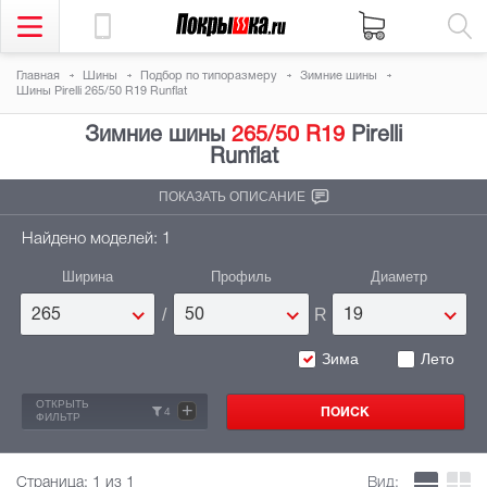
Главная
Шины
Подбор по типоразмеру
Зимние шины
Шины Pirelli 265/50 R19 Runflat
Зимние шины
265/50 R19
Pirelli
Runflat
ПОКАЗАТЬ ОПИСАНИЕ
Найдено моделей: 1
Ширина
Профиль
Диаметр
/
R
265
50
19
Зима
Лето
ОТКРЫТЬ
+
4
ФИЛЬТР
Страница:
1
из 1
Вид: