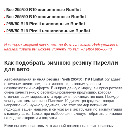
265/50 R19 шипованные Runflat
Все
265/50 R19 нешипованные Runflat
Все
265/50 R19 Pirelli шипованные Runflat
265/50 R19 Pirelli нешипованные Runflat
Некоторых моделей шин может не быть на складе. Информацию о
наличии товара вы можете уточнить по тел:
+7 (495) 995-80-40
Как подобрать зимнюю резину Пирелли
для авто
Автомобильная
обладает
зимняя резина Pirelli 265/50 R19 Runflat
отличным качеством, практичностью, высоким уровнем
безопасности и комфорта. Выбирая данную марку, вы приобретаете
очень качественную сертифицированную продукцию, которая
отвечает всем мировым стандартам в производстве шин. Прежде
чем купить зимние шины Пирелли 19 диаметра (радиус говорить
неправильно), нужно убедиться, что этот размер покрышек
подходит вашей машине, и он указан в инструкции по эксплуатации
к вашему авто. Также, при выборе шин, следует обратить внимание
на индекс скорости и нагрузки.
Если вы сомневаетесь, что данный размер подходит к вашему