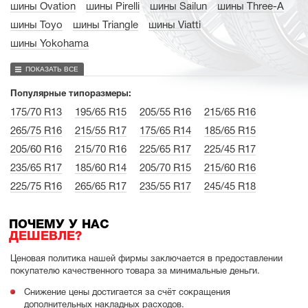
шины Ovation
шины Pirelli
шины Sailun
шины Three-A
шины Toyo
шины Triangle
шины Viatti
шины Yokohama
ПОКАЗАТЬ ВСЕ
Популярные типоразмеры:
175/70 R13
195/65 R15
205/55 R16
215/65 R16
265/75 R16
215/55 R17
175/65 R14
185/65 R15
205/60 R16
215/70 R16
225/65 R17
225/45 R17
235/65 R17
185/60 R14
205/70 R15
215/60 R16
225/75 R16
265/65 R17
235/55 R17
245/45 R18
ПОЧЕМУ У НАС
ДЕШЕВЛЕ?
Ценовая политика нашей фирмы заключается в предоставлении
покупателю качественного товара за минимальные деньги.
Снижение цены достигается за счёт сокращения
дополнительных накладных расходов.