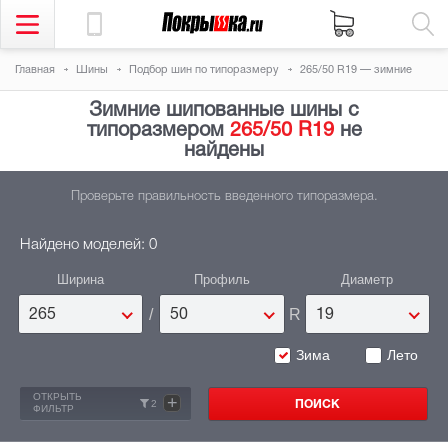
Главная
Шины
Подбор шин по типоразмеру
265/50 R19 — зимние
Зимние шипованные шины с
типоразмером
265/50 R19
не
найдены
Проверьте правильность введенного типоразмера.
Найдено моделей: 0
Ширина
Профиль
Диаметр
/
R
265
50
19
Зима
Лето
ОТКРЫТЬ
+
2
ФИЛЬТР