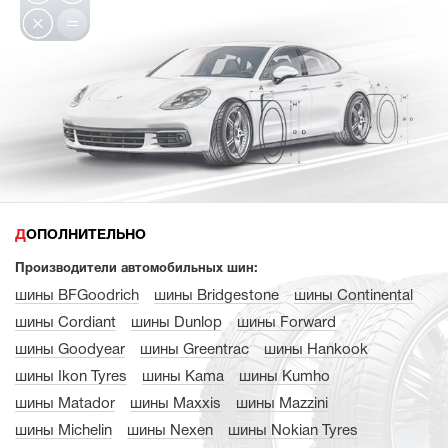
ДОПОЛНИТЕЛЬНО
Производители автомобильных шин:
шины BFGoodrich
шины Bridgestone
шины Continental
шины Cordiant
шины Dunlop
шины Forward
шины Goodyear
шины Greentrac
шины Hankook
шины Ikon Tyres
шины Kama
шины Kumho
шины Matador
шины Maxxis
шины Mazzini
шины Michelin
шины Nexen
шины Nokian Tyres