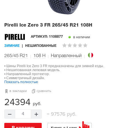
Pirelli Ice Zero 3 FR
265/45 R21 108H
в наличии
АРТИКУЛ:
1108877
ЗИМНИЕ
НЕШИПОВАННЫЕ
265/45 R21
108
H
Направленный
• Шины Pirelli Ice Zero 3 FR предназначены для зимней езды.
• Нешипованная легковая модель.
• Направленный протектор.
• Симметричный дизайн.
Показать полностью
в закладки
сравнить
24394
руб.
=
97576 руб.
4