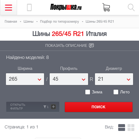
Главная
Шины
Подбор по типоразмеру
Шины 265/45 R21
Шины
265/45 R21
Италия
ПОКАЗАТЬ ОПИСАНИЕ
Найдено моделей: 8
Ширина
Профиль
Диаметр
/
R
265
45
21
Зима
Лето
ОТКРЫТЬ
+
1
ФИЛЬТР
Страница:
1
из 1
Вид: