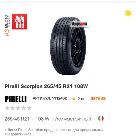
МЕСТО
в тесте
#3
Pirelli Scorpion
265/45 R21 108W
2 шт.
АРТИКУЛ:
1112432
ЛЕТНИЕ
265/45 R21
108
W
Асимметричный
• Шины Pirelli Scorpion предназначены для премиальных
внедорожников.