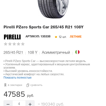
Pirelli PZero Sports Car
265/45 R21 108Y
12 шт.
АРТИКУЛ:
135338
ЛЕТНИЕ
265/45 R21
108
Y
Асимметричный
• Pirelli PZero Sports Car — высокоскоростная летняя модель.
• Усиленный каркас, адаптированный к мощным центробежным
усилиям.
• Высокий уровень износостойкости.
• Акустический комфорт на любых скоростях.
Показать полностью
в закладки
сравнить
47585
руб.
=
190340 руб.
4