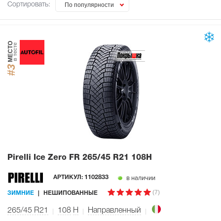
Сортировать:
По популярности
МЕСТО
в тесте
#3
Pirelli Ice Zero FR
265/45 R21 108H
в наличии
АРТИКУЛ:
1102833
(7)
ЗИМНИЕ
НЕШИПОВАННЫЕ
265/45 R21
108
H
Направленный