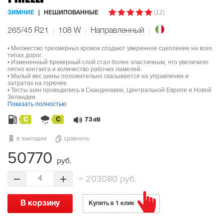
(12)
ЗИМНИЕ
НЕШИПОВАННЫЕ
265/45 R21
108
W
Направленный
• Множество трехмерных кромок создают уверенное сцепление на всех
типах дорог.
• Измененный брекерный слой стал более эластичным, что увеличило
пятно контакта и количество рабочих ламелей.
• Малый вес шины положительно сказывается на управлении и
затратах на горючее.
• Тесты шин проводились в Скандинавии, Центральной Европе и Новой
Зеландии.
Показать полностью
C
C
73
dB
в закладки
сравнить
50770
руб.
=
203080 руб.
4
В корзину
Купить в 1 клик