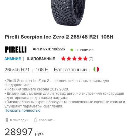
Pirelli Scorpion Ice Zero 2
265/45 R21 108H
в наличии
АРТИКУЛ:
138226
(7)
ЗИМНИЕ
ШИПОВАННЫЕ
265/45 R21
108
H
Направленный
• Pirelli Scorpion Ice Zero 2 — зимние шипованные шины для
внедорожников.
• Новинка зимнего сезона 2019/2020.
• Дизайн как у модели для легковых авто, но внутренняя конструкция
адаптирована под высокие нагрузки.
• Зигзагообразные края образуют многочисленные сцепные кромки и
улучшают параметры сцепления.
Показать полностью
в закладки
сравнить
28997
руб.