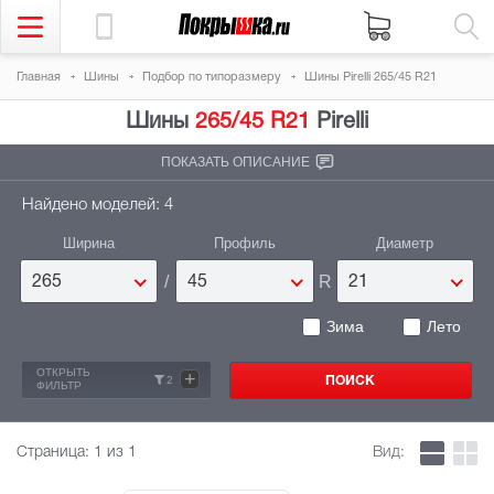
Главная
Шины
Подбор по типоразмеру
Шины Pirelli 265/45 R21
Шины
265/45 R21
Pirelli
ПОКАЗАТЬ ОПИСАНИЕ
Найдено моделей: 4
Ширина
Профиль
Диаметр
/
R
265
45
21
Зима
Лето
ОТКРЫТЬ
+
2
ФИЛЬТР
Страница:
1
из 1
Вид: