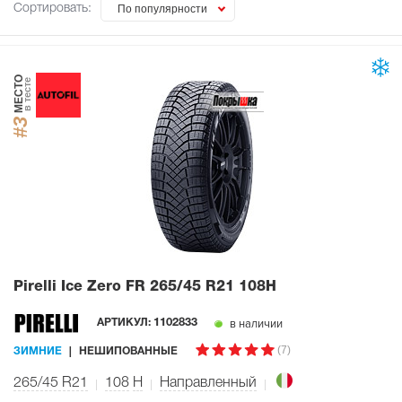
Сортировать:
По популярности
МЕСТО
в тесте
#3
Pirelli Ice Zero FR
265/45 R21 108H
в наличии
АРТИКУЛ:
1102833
(7)
ЗИМНИЕ
НЕШИПОВАННЫЕ
265/45 R21
108
H
Направленный