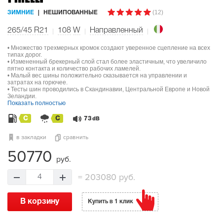
(12)
ЗИМНИЕ
НЕШИПОВАННЫЕ
265/45 R21
108
W
Направленный
• Множество трехмерных кромок создают уверенное сцепление на всех
типах дорог.
• Измененный брекерный слой стал более эластичным, что увеличило
пятно контакта и количество рабочих ламелей.
• Малый вес шины положительно сказывается на управлении и
затратах на горючее.
• Тесты шин проводились в Скандинавии, Центральной Европе и Новой
Зеландии.
Показать полностью
C
C
73
dB
в закладки
сравнить
50770
руб.
=
203080 руб.
4
В корзину
Купить в 1 клик