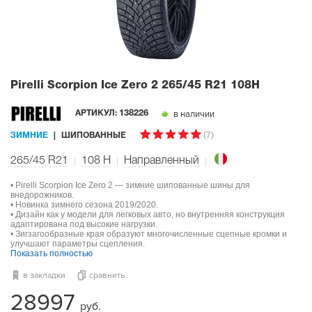
Pirelli Scorpion Ice Zero 2
265/45 R21 108H
в наличии
АРТИКУЛ:
138226
(7)
ЗИМНИЕ
ШИПОВАННЫЕ
265/45 R21
108
H
Направленный
• Pirelli Scorpion Ice Zero 2 — зимние шипованные шины для
внедорожников.
• Новинка зимнего сезона 2019/2020.
• Дизайн как у модели для легковых авто, но внутренняя конструкция
адаптирована под высокие нагрузки.
• Зигзагообразные края образуют многочисленные сцепные кромки и
улучшают параметры сцепления.
Показать полностью
в закладки
сравнить
28997
руб.