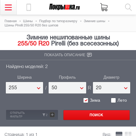
Главная
Шины
Подбор по типоразмеру
Зимние шины
Шины Pirelli 255/50 R20 без шипов
Зимние нешипованные шины
255/50 R20
Pirelli (без всесезонных)
ПОКАЗАТЬ ОПИСАНИЕ
Найдено моделей: 2
Ширина
Профиль
Диаметр
/
R
255
50
20
Зима
Лето
ОТКРЫТЬ
+
2
ФИЛЬТР
Страница:
1
из 1
Вид: