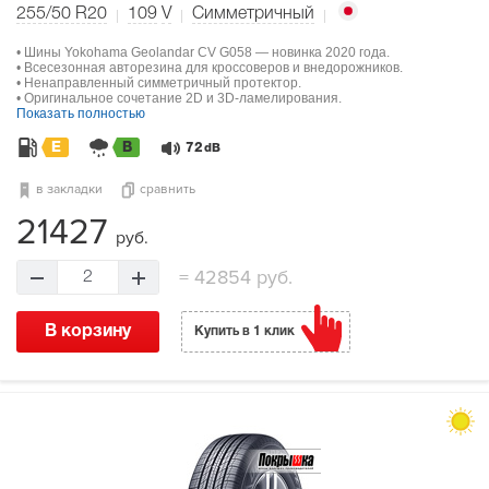
255/50 R20
109
V
Симметричный
• Шины Yokohama Geolandar CV G058 — новинка 2020 года.
• Всесезонная авторезина для кроссоверов и внедорожников.
• Ненаправленный симметричный протектор.
• Оригинальное сочетание 2D и 3D-ламелирования.
Показать полностью
E
B
72
dB
в закладки
сравнить
21427
руб.
=
42854 руб.
2
В корзину
Купить в 1 клик