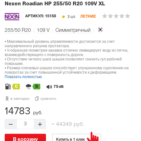
Nexen Roadian HP
255/50 R20 109V XL
3 шт.
АРТИКУЛ:
15158
ЛЕТНИЕ
255/50 R20
109
V
Симметричный
• Максимальный уровень управляемости достигается за счет
направленного рисунка протектора.
• V-образная геометрия канавок отлично ликвидирует воду из пятна,
взаимодействующего с поверхность дороги.
• Отсутствие четкого шага шашек позволяет снизить гул рабочей
покрышки.
• Размер плечевых шашек способствует улучшенному сцеплению на
поворотах за счет повышенной устойчивости к деформациям.
Показать полностью
C
B
75
dB
в закладки
сравнить
14783
руб.
=
44349 руб.
3
В корзину
Купить в 1 клик