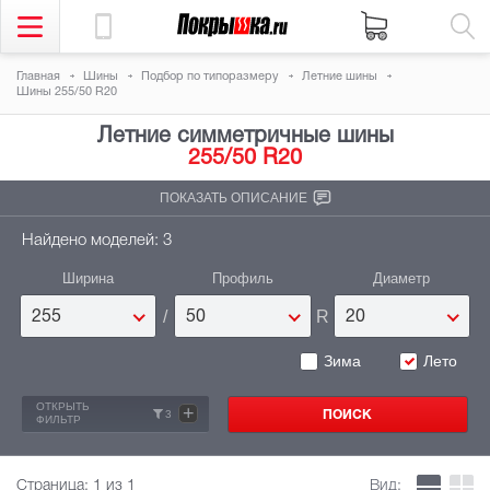
Главная
Шины
Подбор по типоразмеру
Летние шины
Шины 255/50 R20
Летние симметричные шины
255/50 R20
ПОКАЗАТЬ ОПИСАНИЕ
Найдено моделей: 3
Ширина
Профиль
Диаметр
/
R
255
50
20
Зима
Лето
ОТКРЫТЬ
+
3
ФИЛЬТР
Страница:
1
из 1
Вид: