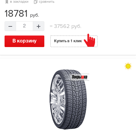
в закладки
сравнить
18781
руб.
=
37562 руб.
2
В корзину
Купить в 1 клик