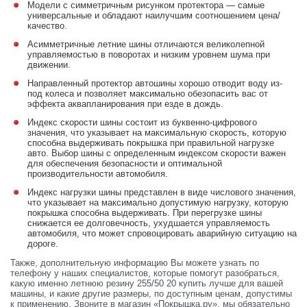
Модели с симметричным рисунком протектора — самые
универсальные и обладают наилучшим соотношением цена/
качество.
Асимметричные летние шины отличаются великолепной
управляемостью в поворотах и низким уровнем шума при
движении.
Направленный протектор автошины хорошо отводит воду из-
под колеса и позволяет максимально обезопасить вас от
эффекта аквапланирования при езде в дождь.
Индекс скорости шины состоит из буквенно-цифрового
значения, что указывает на максимальную скорость, которую
способна выдерживать покрышка при правильной нагрузке
авто. Выбор шины с определенным индексом скорости важен
для обеспечения безопасности и оптимальной
производительности автомобиля.
Индекс нагрузки шины представлен в виде числового значения,
что указывает на максимально допустимую нагрузку, которую
покрышка способна выдерживать. При перегрузке шины
снижается ее долговечность, ухудшается управляемость
автомобиля, что может спровоцировать аварийную ситуацию на
дороге.
Также, дополнительную информацию Вы можете узнать по
телефону у наших специалистов, которые помогут разобраться,
какую именно летнюю резину 255/50 20 купить лучше для вашей
машины, и какие другие размеры, по доступным ценам, допустимы
к применению. Звоните в магазин «Покрышка.ру», мы обязательно