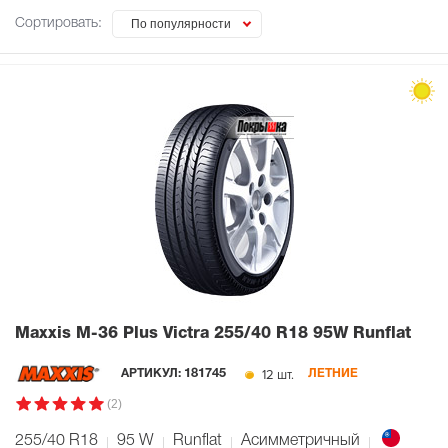
Сортировать:
По популярности
Maxxis M-36 Plus Victra
255/40 R18 95W Runflat
12 шт.
АРТИКУЛ:
181745
ЛЕТНИЕ
(2)
255/40 R18
95
W
Runflat
Асимметричный