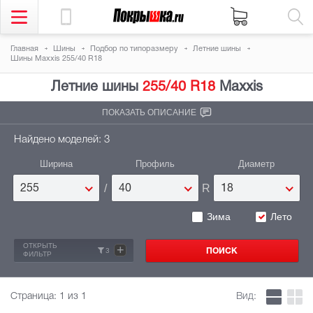
Главная
Шины
Подбор по типоразмеру
Летние шины
Шины Maxxis 255/40 R18
Летние шины
255/40 R18
Maxxis
ПОКАЗАТЬ ОПИСАНИЕ
Найдено моделей: 3
Ширина
Профиль
Диаметр
/
R
255
40
18
Зима
Лето
ОТКРЫТЬ
+
3
ФИЛЬТР
Страница:
1
из 1
Вид: