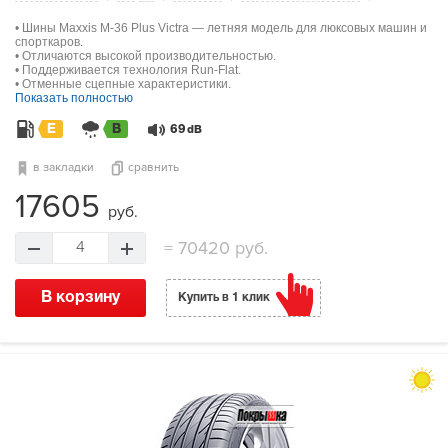
• Шины Maxxis M-36 Plus Victra — летняя модель для люксовых машин и
спорткаров.
• Отличаются высокой производительностью.
• Поддерживается технология Run-Flat.
• Отменные сцепные характеристики.
Показать полностью
E
B
69
dB
в закладки
сравнить
17605
руб.
=
70420 руб.
4
В корзину
Купить в 1 клик