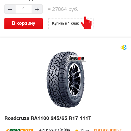
=
27864 руб.
4
В корзину
Купить в 1 клик
Roadcruza RA1100
245/65 R17 111T
12 шт.
АРТИКУЛ:
191986
ВСЕСЕЗОННЫЕ