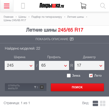
Главная
Шины
Подбор по типоразмеру
Летние шины
Шины 245/65 R17
Летние шины
245/65 R17
ПОКАЗАТЬ ОПИСАНИЕ
Найдено моделей: 22
Ширина
Профиль
Диаметр
/
R
245
65
17
Зима
Лето
ОТКРЫТЬ
+
2
ФИЛЬТР
Страница:
1
из 1
Вид: