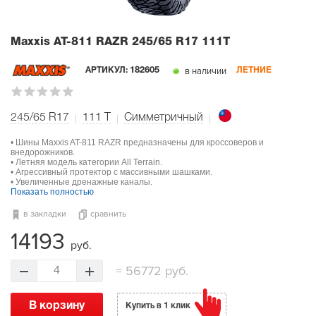
Maxxis AT-811 RAZR
245/65 R17 111T
в наличии
АРТИКУЛ:
182605
ЛЕТНИЕ
245/65 R17
111
T
Симметричный
• Шины Maxxis AT-811 RAZR предназначены для кроссоверов и
внедорожников.
• Летняя модель категории All Terrain.
• Агрессивный протектор с массивными шашками.
• Увеличенные дренажные каналы.
Показать полностью
в закладки
сравнить
14193
руб.
=
56772 руб.
4
В корзину
Купить в 1 клик