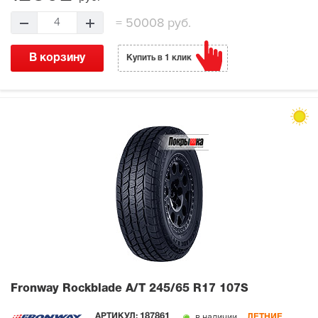
=
50008 руб.
4
В корзину
Купить в 1 клик
Fronway Rockblade A/T
245/65 R17 107S
в наличии
АРТИКУЛ:
187861
ЛЕТНИЕ