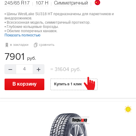
245/65 R17
107
H
Симметричный
• Шины WestLake SU318 HT предназначены для паркетников и
внедорожников.
• Всесезонная модель, симметричный протектор.
• Глубокие кольцевые борозды.
• Обилие поперечных канавок.
Показать полностью
в закладки
сравнить
7901
руб.
=
31604 руб.
4
В корзину
Купить в 1 клик