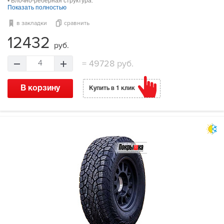
• Блочно-реберная структура.
Показать полностью
в закладки
сравнить
12432
руб.
=
49728 руб.
4
В корзину
Купить в 1 клик