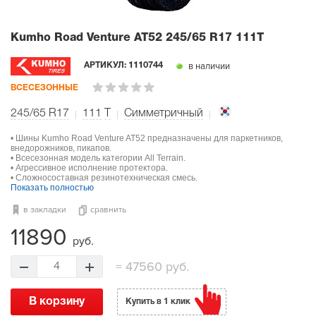
Kumho Road Venture AT52
245/65 R17 111T
в наличии
АРТИКУЛ:
1110744
ВСЕСЕЗОННЫЕ
245/65 R17
111
T
Симметричный
• Шины Kumho Road Venture AT52 предназначены для паркетников,
внедорожников, пикапов.
• Всесезонная модель категории All Terrain.
• Агрессивное исполнение протектора.
• Сложносоставная резинотехническая смесь.
Показать полностью
в закладки
сравнить
11890
руб.
=
47560 руб.
4
В корзину
Купить в 1 клик