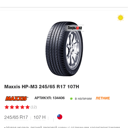
Maxxis HP-M3
245/65 R17 107H
в наличии
АРТИКУЛ:
134406
ЛЕТНИЕ
(12)
245/65 R17
107
H
• Новая модель летней легковой шины с отличными характеристиками