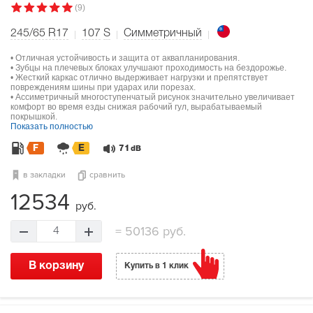
(9)
245/65 R17
107
S
Симметричный
• Отличная устойчивость и защита от аквапланирования.
• Зубцы на плечевых блоках улучшают проходимость на бездорожье.
• Жесткий каркас отлично выдерживает нагрузки и препятствует
повреждениям шины при ударах или порезах.
• Ассиметричный многоступенчатый рисунок значительно увеличивает
комфорт во время езды снижая рабочий гул, вырабатываемый
покрышкой.
Показать полностью
F
E
71
dB
в закладки
сравнить
12534
руб.
=
50136 руб.
4
В корзину
Купить в 1 клик