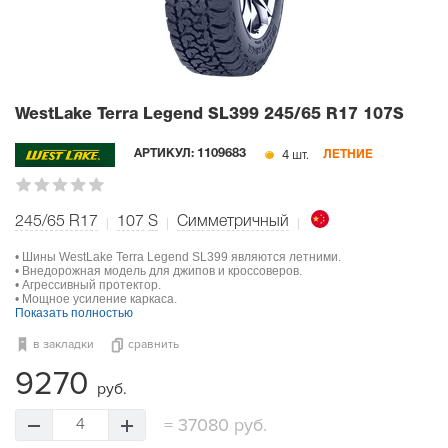
WestLake Terra Legend SL399
245/65 R17 107S
4 шт.
АРТИКУЛ:
1109683
ЛЕТНИЕ
245/65 R17
107
S
Симметричный
• Шины WestLake Terra Legend SL399 являются летними.
• Внедорожная модель для джипов и кроссоверов.
• Агрессивный протектор.
• Мощное усиление каркаса.
Показать полностью
в закладки
сравнить
9270
руб.
=
37080 руб.
4