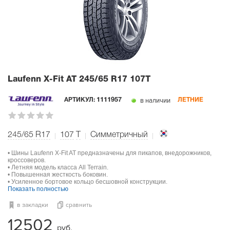
Laufenn X-Fit AT
245/65 R17 107T
в наличии
АРТИКУЛ:
1111957
ЛЕТНИЕ
245/65 R17
107
T
Симметричный
• Шины Laufenn X-Fit AT предназначены для пикапов, внедорожников,
кроссоверов.
• Летняя модель класса All Terrain.
• Повышенная жесткость боковин.
• Усиленное бортовое кольцо бесшовной конструкции.
Показать полностью
в закладки
сравнить
12502
руб.