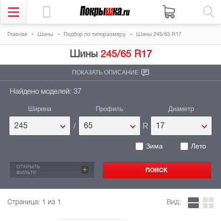
Главная
Шины
Подбор по типоразмеру
Шины 245/65 R17
Шины
245/65 R17
ПОКАЗАТЬ ОПИСАНИЕ
Найдено моделей: 37
Ширина
Профиль
Диаметр
/
R
245
65
17
Зима
Лето
ОТКРЫТЬ
+
ФИЛЬТР
Страница:
1
из 1
Вид: