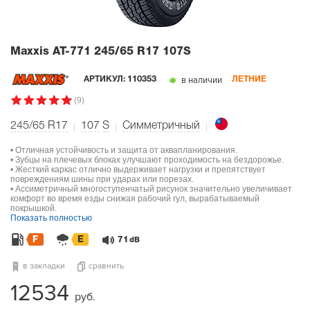
Maxxis AT-771
245/65 R17 107S
в наличии
АРТИКУЛ:
110353
ЛЕТНИЕ
(9)
245/65 R17
107
S
Симметричный
• Отличная устойчивость и защита от аквапланирования.
• Зубцы на плечевых блоках улучшают проходимость на бездорожье.
• Жесткий каркас отлично выдерживает нагрузки и препятствует
повреждениям шины при ударах или порезах.
• Ассиметричный многоступенчатый рисунок значительно увеличивает
комфорт во время езды снижая рабочий гул, вырабатываемый
покрышкой.
Показать полностью
F
E
71
dB
в закладки
сравнить
12534
руб.