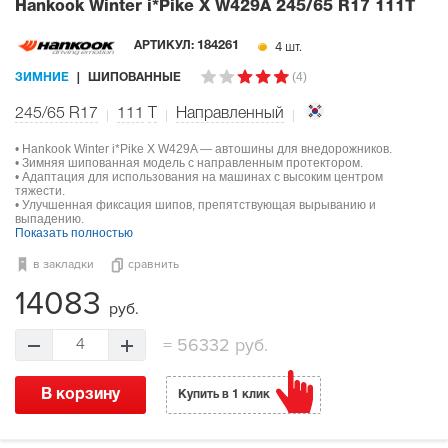
Hankook Winter i*Pike X W429A
245/65 R17 111T
4 шт.
АРТИКУЛ:
184261
(4)
ЗИМНИЕ
ШИПОВАННЫЕ
245/65 R17
111
T
Направленный
• Hankook Winter i*Pike X W429A — автошины для внедорожников.
• Зимняя шипованная модель с направленным протектором.
• Адаптация для использования на машинах с высоким центром
тяжести.
• Улучшенная фиксация шипов, препятствующая вырыванию и
выпадению.
Показать полностью
в закладки
сравнить
14083
руб.
=
56332 руб.
4
В корзину
Купить в 1 клик