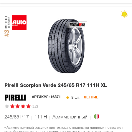
МЕСТО
в тесте
#3
Pirelli Scorpion Verde
245/65 R17 111H XL
8 шт.
АРТИКУЛ:
16871
ЛЕТНИЕ
(12)
245/65 R17
111
H
Асимметричный
• Асимметричный рисунок протектора с плавными линиями позволяет
воде беспрепятственно выходить из пятна контакта, тем самым