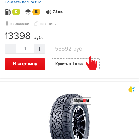
Показать полностью
C
E
72
dB
в закладки
сравнить
13398
руб.
=
53592 руб.
4
В корзину
Купить в 1 клик