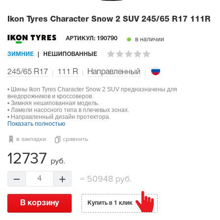
Ikon Tyres Character Snow 2 SUV
245/65 R17 111R
в наличии
АРТИКУЛ:
190790
ЗИМНИЕ
НЕШИПОВАННЫЕ
245/65 R17
111
R
Направленный
• Шины Ikon Tyres Character Snow 2 SUV предназначены для
внедорожников и кроссоверов.
• Зимняя нешипованная модель.
• Ламели насосного типа в плечевых зонах.
• Направленный дизайн протектора.
Показать полностью
в закладки
сравнить
12737
руб.
=
50948 руб.
4
В корзину
Купить в 1 клик