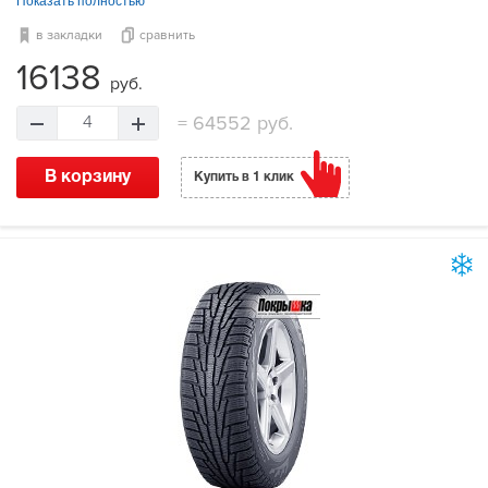
Показать полностью
в закладки
сравнить
16138
руб.
=
64552 руб.
4
В корзину
Купить в 1 клик