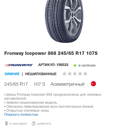
Fronway Icepower 868
245/65 R17 107S
в наличии
АРТИКУЛ:
198533
ЗИМНИЕ
НЕШИПОВАННЫЕ
245/65 R17
107
S
Асимметричный
• Шины Fronway Icepower 868 предназначены для легковых
автомобилей.
• Зимняя нешипованная модель.
• Обильное ламелирование всех протекторных блоков.
• Открытые плечевые зоны.
Показать полностью
в закладки
сравнить