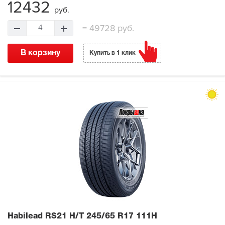
12432
руб.
=
49728 руб.
4
В корзину
Купить в 1 клик
Habilead RS21 H/T
245/65 R17 111H