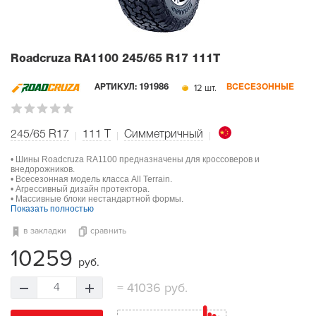
Roadcruza RA1100
245/65 R17 111T
12 шт.
АРТИКУЛ:
191986
ВСЕСЕЗОННЫЕ
245/65 R17
111
T
Симметричный
• Шины Roadcruza RA1100 предназначены для кроссоверов и
внедорожников.
• Всесезонная модель класса All Terrain.
• Агрессивный дизайн протектора.
• Массивные блоки нестандартной формы.
Показать полностью
в закладки
сравнить
10259
руб.
=
41036 руб.
4