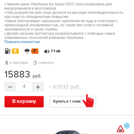
• Зимняя шина Yokohama Ice Guard G075 сконструирована для
внедорожников и кроссоверов.
• При разработке шин упор делался на высокую производительность
при езде по обледенелому покрытию.
• Шина обеспечивает идеальное сцепление на льду в сочетании с
превосходной управляемостью, не теряя при этом в топливной
экономичности и сроке службы.
• Дизайн рисунка протектора разрабатывался с помощью самых
современных технологий компании Yokohama.
Показать полностью
E
F
71
dB
в закладки
сравнить
15883
руб.
=
63532 руб.
4
В корзину
Купить в 1 клик