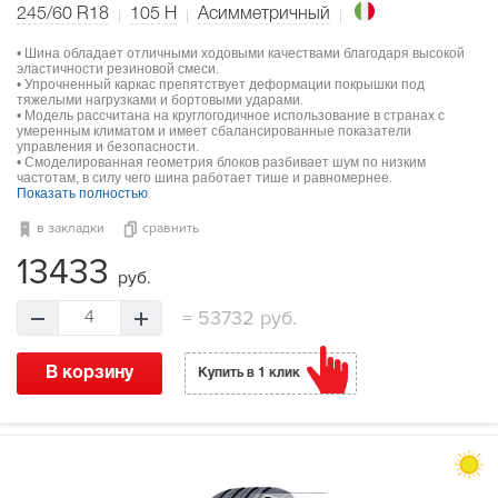
245/60 R18
105
H
Асимметричный
• Шина обладает отличными ходовыми качествами благодаря высокой
эластичности резиновой смеси.
• Упрочненный каркас препятствует деформации покрышки под
тяжелыми нагрузками и бортовыми ударами.
• Модель рассчитана на круглогодичное использование в странах с
умеренным климатом и имеет сбалансированные показатели
управления и безопасности.
• Смоделированная геометрия блоков разбивает шум по низким
частотам, в силу чего шина работает тише и равномернее.
Показать полностью
в закладки
сравнить
13433
руб.
=
53732 руб.
4
В корзину
Купить в 1 клик