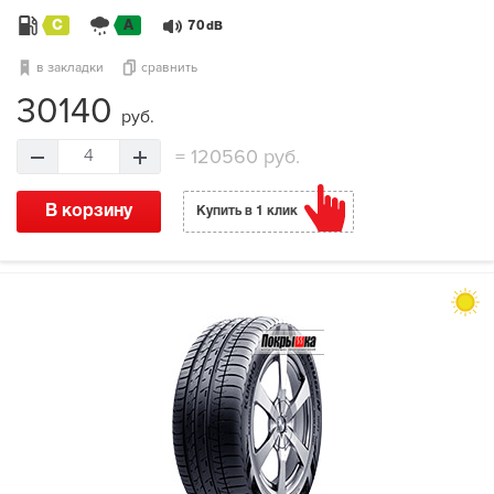
C
A
70
dB
в закладки
сравнить
30140
руб.
=
120560 руб.
4
В корзину
Купить в 1 клик