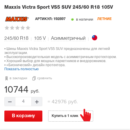
Maxxis Victra Sport VS5 SUV
245/60 R18 105V
в наличии
АРТИКУЛ:
192897
ЛЕТНИЕ
245/60 R18
105
V
Асимметричный
• Шины Maxxis Victra Sport VS5 SUV предназначены для летней
эксплуатации.
• Высокопроизводительная модель с асимметричным протектором.
• Хороший выбор для мощных паркетников и внедорожников.
• «Бионический» дизайн протектора.
Показать полностью
в закладки
сравнить
10744
руб.
=
42976 руб.
4
В корзину
Купить в 1 клик