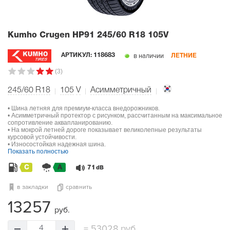
Kumho Crugen HP91
245/60 R18 105V
в наличии
АРТИКУЛ:
118683
ЛЕТНИЕ
(3)
245/60 R18
105
V
Асимметричный
• Шина летняя для премиум-класса внедорожников.
• Асимметричный протектор с рисунком, рассчитанным на максимальное
сопротивление аквапланированию.
• На мокрой летней дороге показывает великолепные результаты
курсовой устойчивости.
• Износостойкая надежная шина.
Показать полностью
C
A
71
dB
в закладки
сравнить
13257
руб.
=
53028 руб.
4