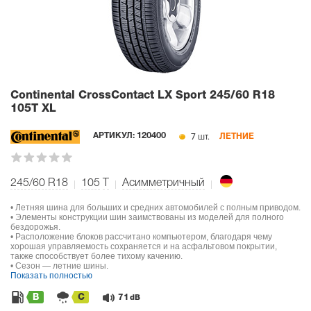
Continental CrossContact LX Sport
245/60 R18
105T XL
7 шт.
АРТИКУЛ:
120400
ЛЕТНИЕ
245/60 R18
105
T
Асимметричный
• Летняя шина для больших и средних автомобилей с полным приводом.
• Элементы конструкции шин заимствованы из моделей для полного
бездорожья.
• Расположение блоков рассчитано компьютером, благодаря чему
хорошая управляемость сохраняется и на асфальтовом покрытии,
также способствует более тихому качению.
• Сезон — летние шины.
Показать полностью
B
C
71
dB