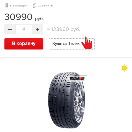
в закладки
сравнить
30990
руб.
=
123960 руб.
4
В корзину
Купить в 1 клик