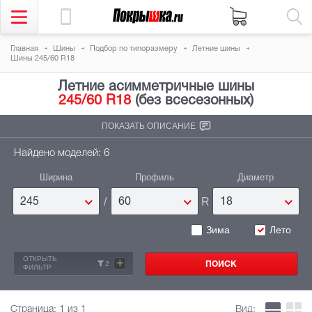
Главная
Шины
Подбор по типоразмеру
Летние шины
Шины 245/60 R18
Летние асимметричные шины
245/60 R18
(без всесезонных)
ПОКАЗАТЬ ОПИСАНИЕ
Найдено моделей: 6
Ширина
Профиль
Диаметр
/
R
245
60
18
Зима
Лето
ОТКРЫТЬ
+
2
ФИЛЬТР
Страница:
1
из 1
Вид: