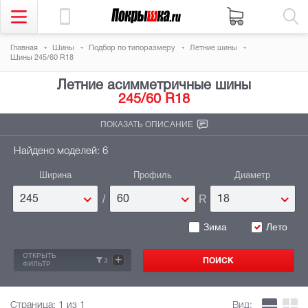
Главная
Шины
Подбор по типоразмеру
Летние шины
Шины 245/60 R18
Летние асимметричные шины
245/60 R18
ПОКАЗАТЬ ОПИСАНИЕ
Найдено моделей: 6
Ширина
Профиль
Диаметр
/
R
245
60
18
Зима
Лето
ОТКРЫТЬ
+
3
ФИЛЬТР
Страница:
1
из 1
Вид: