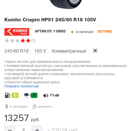
Kumho Crugen HP91
245/60 R18 105V
в наличии
АРТИКУЛ:
118683
ЛЕТНИЕ
(3)
245/60 R18
105
V
Асимметричный
• Шина летняя для премиум-класса внедорожников.
• Асимметричный протектор с рисунком, рассчитанным на максимальное
сопротивление аквапланированию.
• На мокрой летней дороге показывает великолепные результаты
курсовой устойчивости.
• Износостойкая надежная шина.
Показать полностью
C
A
71
dB
в закладки
сравнить
13257
руб.
=
53028 руб.
4