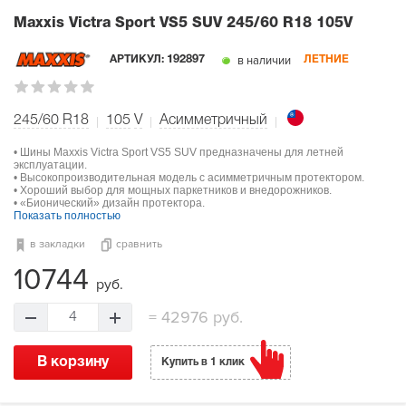
Maxxis Victra Sport VS5 SUV
245/60 R18 105V
в наличии
АРТИКУЛ:
192897
ЛЕТНИЕ
245/60 R18
105
V
Асимметричный
• Шины Maxxis Victra Sport VS5 SUV предназначены для летней
эксплуатации.
• Высокопроизводительная модель с асимметричным протектором.
• Хороший выбор для мощных паркетников и внедорожников.
• «Бионический» дизайн протектора.
Показать полностью
в закладки
сравнить
10744
руб.
=
42976 руб.
4
В корзину
Купить в 1 клик