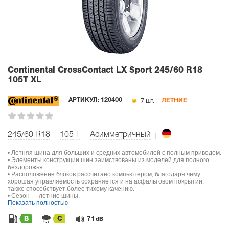
Continental CrossContact LX Sport
245/60 R18
105T XL
7 шт.
АРТИКУЛ:
120400
ЛЕТНИЕ
245/60 R18
105
T
Асимметричный
• Летняя шина для больших и средних автомобилей с полным приводом.
• Элементы конструкции шин заимствованы из моделей для полного
бездорожья.
• Расположение блоков рассчитано компьютером, благодаря чему
хорошая управляемость сохраняется и на асфальтовом покрытии,
также способствует более тихому качению.
• Сезон — летние шины.
Показать полностью
B
C
71
dB