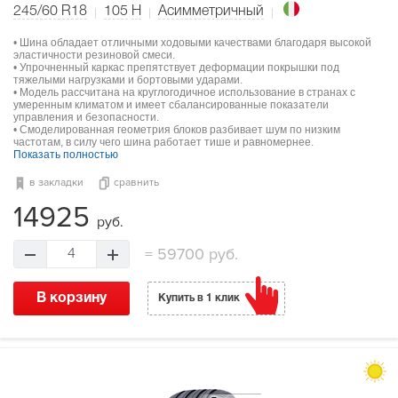
245/60 R18
105
H
Асимметричный
• Шина обладает отличными ходовыми качествами благодаря высокой
эластичности резиновой смеси.
• Упрочненный каркас препятствует деформации покрышки под
тяжелыми нагрузками и бортовыми ударами.
• Модель рассчитана на круглогодичное использование в странах с
умеренным климатом и имеет сбалансированные показатели
управления и безопасности.
• Смоделированная геометрия блоков разбивает шум по низким
частотам, в силу чего шина работает тише и равномернее.
Показать полностью
в закладки
сравнить
14925
руб.
=
59700 руб.
4
В корзину
Купить в 1 клик