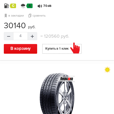
C
A
70
dB
в закладки
сравнить
30140
руб.
=
120560 руб.
4
В корзину
Купить в 1 клик