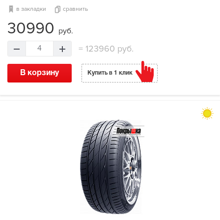
в закладки
сравнить
30990
руб.
=
123960 руб.
4
В корзину
Купить в 1 клик