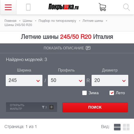
Главная
Шины
Подбор по типоразмеру
Летние шины
Шины 245/50 R20
Летние шины
245/50 R20
Италия
ПОКАЗАТЬ ОПИСАНИЕ
Найдено моделей: 3
Ширина
Профиль
Диаметр
/
R
245
50
20
Зима
Лето
ОТКРЫТЬ
+
3
ФИЛЬТР
Страница:
1
из 1
Вид: