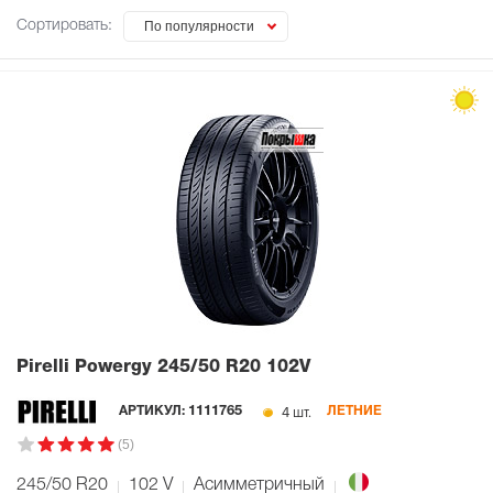
Сортировать:
По популярности
Pirelli Powergy
245/50 R20 102V
4 шт.
АРТИКУЛ:
1111765
ЛЕТНИЕ
(5)
245/50 R20
102
V
Асимметричный