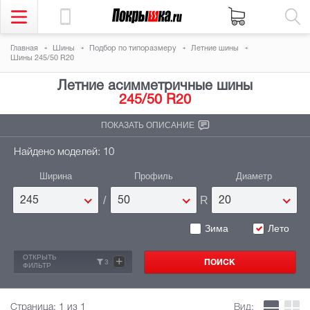
Главная
Шины
Подбор по типоразмеру
Летние шины
Шины 245/50 R20
Летние асимметричные шины
245/50 R20
ПОКАЗАТЬ ОПИСАНИЕ
Найдено моделей: 10
Ширина
Профиль
Диаметр
/
R
245
50
20
Зима
Лето
ОТКРЫТЬ
+
3
ФИЛЬТР
Страница:
1
из 1
Вид: