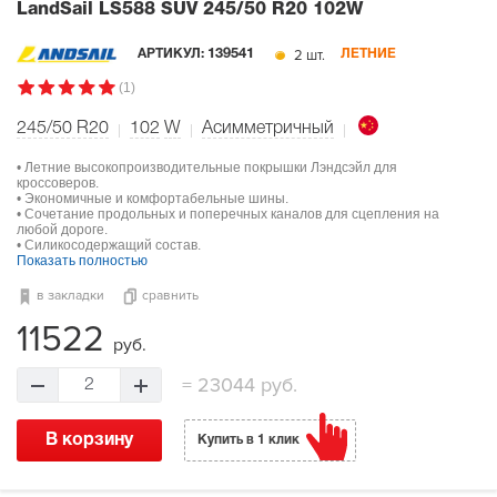
LandSail LS588 SUV
245/50 R20 102W
2 шт.
АРТИКУЛ:
139541
ЛЕТНИЕ
(1)
245/50 R20
102
W
Асимметричный
• Летние высокопроизводительные покрышки Лэндсэйл для
кроссоверов.
• Экономичные и комфортабельные шины.
• Сочетание продольных и поперечных каналов для сцепления на
любой дороге.
• Силикосодержащий состав.
Показать полностью
в закладки
сравнить
11522
руб.
=
23044 руб.
2
В корзину
Купить в 1 клик