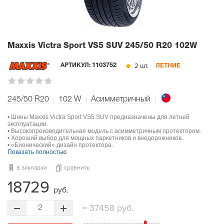
Maxxis Victra Sport VS5 SUV
245/50 R20 102W
2 шт.
АРТИКУЛ:
1103752
ЛЕТНИЕ
245/50 R20
102
W
Асимметричный
• Шины Maxxis Victra Sport VS5 SUV предназначены для летней
эксплуатации.
• Высокопроизводительная модель с асимметричным протектором.
• Хороший выбор для мощных паркетников и внедорожников.
• «Бионический» дизайн протектора.
Показать полностью
в закладки
сравнить
18729
руб.
=
37458 руб.
2