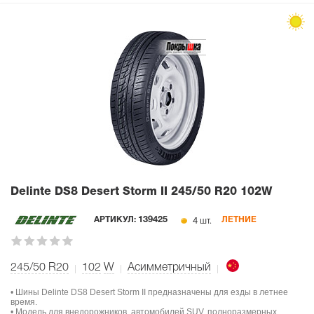
Delinte DS8 Desert Storm II
245/50 R20 102W
4 шт.
АРТИКУЛ:
139425
ЛЕТНИЕ
245/50 R20
102
W
Асимметричный
• Шины Delinte DS8 Desert Storm II предназначены для езды в летнее
время.
• Модель для внедорожников, автомобилей SUV, полноразмерных