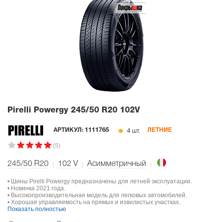
Pirelli Powergy
245/50 R20 102V
4 шт.
АРТИКУЛ:
1111765
ЛЕТНИЕ
(5)
245/50 R20
102
V
Асимметричный
• Шины Pirelli Powergy предназначены для летней эксплуатации.
• Новинка 2021 года.
• Высокопроизводительная модель для легковых автомобилей.
• Хорошая управляемость на прямых и извилистых участках.
Показать полностью