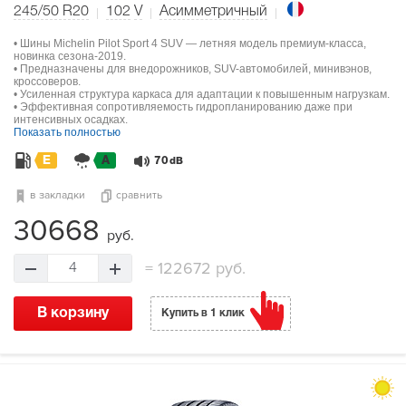
245/50 R20
102
V
Асимметричный
• Шины Michelin Pilot Sport 4 SUV — летняя модель премиум-класса,
новинка сезона-2019.
• Предназначены для внедорожников, SUV-автомобилей, минивэнов,
кроссоверов.
• Усиленная структура каркаса для адаптации к повышенным нагрузкам.
• Эффективная сопротивляемость гидропланированию даже при
интенсивных осадках.
Показать полностью
E
A
70
dB
в закладки
сравнить
30668
руб.
=
122672 руб.
4
В корзину
Купить в 1 клик