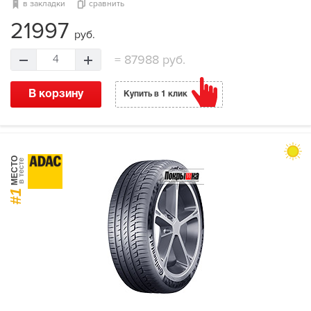
в закладки
сравнить
21997
руб.
=
87988 руб.
4
В корзину
Купить в 1 клик
МЕСТО
в тесте
#1