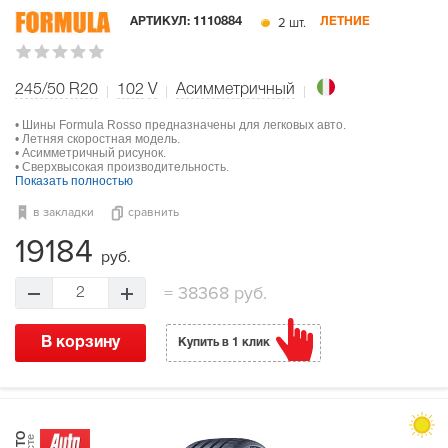
2 шт.
АРТИКУЛ:
1110884
ЛЕТНИЕ
245/50 R20
102
V
Асимметричный
• Шины Formula Rosso предназначены для легковых авто.
• Летняя скоростная модель.
• Асимметричный рисунок.
• Сверхвысокая производительность.
Показать полностью
в закладки
сравнить
19184
руб.
=
38368 руб.
2
В корзину
Купить в 1 клик