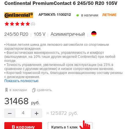
Continental PremiumContact 6
245/50 R20 105V
в наличии
АРТИКУЛ:
1100212
ЛЕТНИЕ
(1)
245/50 R20
105
V
Асимметричный
• Новая летняя шина для легкового автомобиля со спортивным
характером вождения.
• Фантастическая маневренность, управляемость и комфорт
(малошумная, на 10% тише других моделей Continental) при любой
погоде.
• Точность управления, увеличенный срок эксплуатации (на 15% в
сравнении с другими моделями) и низкое сопротивление качению.
• Короткий тормозной путь, благодаря инновационному составу резины
с диоксидом кремния.
Показать полностью
в закладки
сравнить
31468
руб.
=
125872 руб.
4
В корзину
Купить в 1 клик