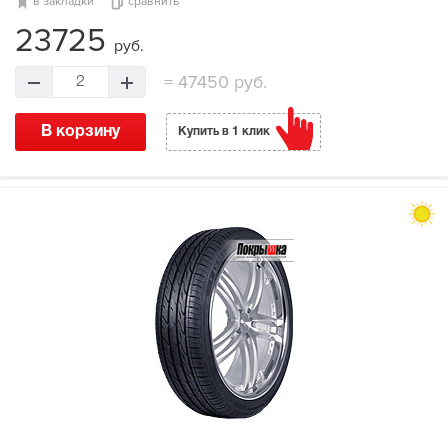
в закладки
сравнить
23725
руб.
=
47450 руб.
2
В корзину
Купить в 1 клик