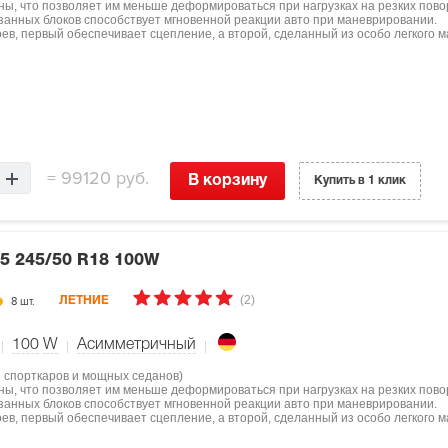
ны, что позволяет им меньше деформироваться при нагрузках на резких пово
занных блоков способствует мгновенной реакции авто при маневрировании.
оев, первый обеспечивает сцепление, а второй, сделанный из особо легкого м
=
99120 руб.
В корзину
Купить в 1 клик
 5
245/50 R18 100W
(2)
8 шт.
ЛЕТНИЕ
100
W
Асимметричный
я спорткаров и мощных седанов)
ны, что позволяет им меньше деформироваться при нагрузках на резких пово
занных блоков способствует мгновенной реакции авто при маневрировании.
оев, первый обеспечивает сцепление, а второй, сделанный из особо легкого м