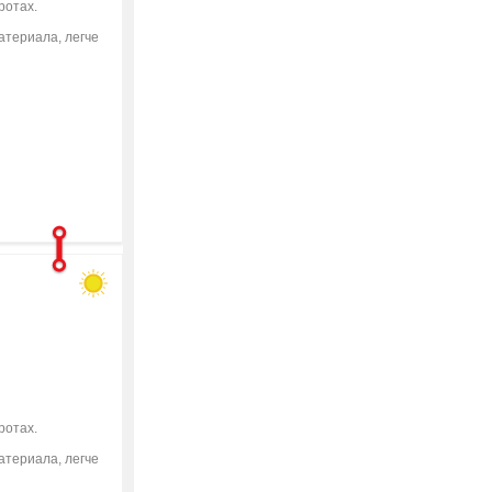
ротах.
атериала, легче
ротах.
атериала, легче