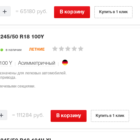
=
65180 руб.
В корзину
Купить в 1 клик
7
245/50 R18 100Y
в наличии
ЛЕТНИЕ
100
Y
Асимметричный
назначены для легковых автомобилей.
 привода.
лечевыми секциями.
=
111284 руб.
В корзину
Купить в 1 клик