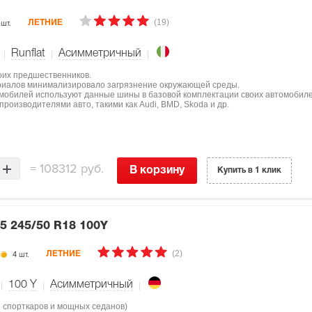
(19)
 шт.
ЛЕТНИЕ
Runflat
Асимметричный
оих предшественников.
ериалов минимализировало загрязнение окружающей среды.
мобилей используют данные шины в базовой комплектации своих автомобиле
роизводителями авто, такими как Audi, BMD, Skoda и др.
=
108312 руб.
В корзину
Купить в 1 клик
 5
245/50 R18 100Y
(2)
4 шт.
ЛЕТНИЕ
100
Y
Асимметричный
я спорткаров и мощных седанов)