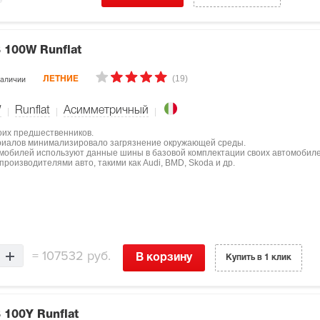
 100W Runflat
(19)
наличии
ЛЕТНИЕ
W
Runflat
Асимметричный
оих предшественников.
ериалов минимализировало загрязнение окружающей среды.
мобилей используют данные шины в базовой комплектации своих автомобиле
роизводителями авто, такими как Audi, BMD, Skoda и др.
=
107532 руб.
В корзину
Купить в 1 клик
 100Y Runflat