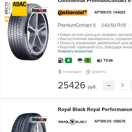
Continental PremiumContact 
МЕСТО
в тесте
АРТИКУЛ:
144623
#1
PremiumContact 6
245/50 R18
• Новая летняя шина для легкового автомо
• Фантастическая маневренность, управляе
• Точность управления, увеличенный срок э
• Короткий тормозной путь, благодаря инн
Показать полностью
A
B
72
dB
в закладки
сравнить
25426
3
руб.
Royal Black Royal Performanc
АРТИКУЛ:
198578