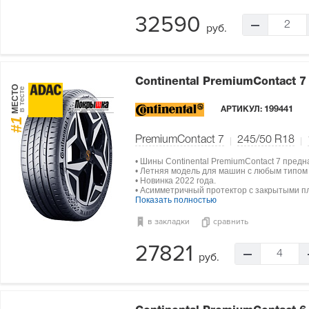
32590
2
руб.
Continental PremiumContact 
МЕСТО
в тесте
АРТИКУЛ:
199441
#1
PremiumContact 7
245/50 R18
• Шины Continental PremiumContact 7 пред
• Летняя модель для машин с любым типом
• Новинка 2022 года.
• Асимметричный протектор с закрытыми п
Показать полностью
в закладки
сравнить
27821
4
руб.