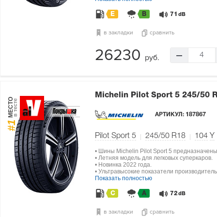
E
B
71
dB
в закладки
сравнить
26230
4
руб.
Michelin Pilot Sport 5
245/50 
МЕСТО
в тесте
АРТИКУЛ:
187867
#1
Pilot Sport 5
245/50 R18
104
Y
• Шины Michelin Pilot Sport 5 предназначен
• Летняя модель для легковых суперкаров.
• Новинка 2022 года.
• Ультравысокие показатели производитель
Показать полностью
C
A
72
dB
в закладки
сравнить