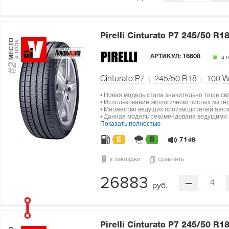
Pirelli Cinturato P7
245/50 R18
МЕСТО
в тесте
АРТИКУЛ:
16608
в 
#2
Cinturato P7
245/50 R18
100
• Новая модель стала значительно тише св
• Использование экологически чистых мат
• Множество ведущих производителей авто
• Данная модель рекомендована ведущими п
Показать полностью
E
B
71
dB
в закладки
сравнить
26883
4
руб.
Pirelli Cinturato P7
245/50 R18