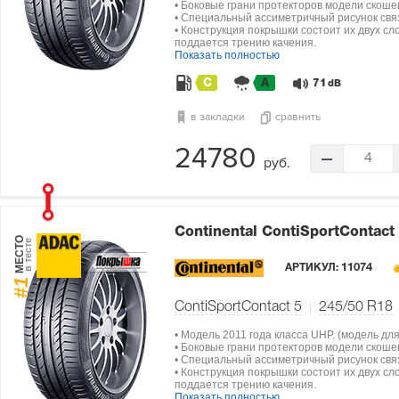
• Боковые грани протекторов модели скоше
• Специальный ассиметричный рисунок свя
• Конструкция покрышки состоит их двух сл
поддается трению качения.
Показать полностью
C
A
71
dB
в закладки
сравнить
24780
4
руб.
Continental ContiSportContact
МЕСТО
в тесте
АРТИКУЛ:
11074
#1
ContiSportContact 5
245/50 R18
• Модель 2011 года класса UHP. (модель дл
• Боковые грани протекторов модели скоше
• Специальный ассиметричный рисунок свя
• Конструкция покрышки состоит их двух сл
поддается трению качения.
Показать полностью