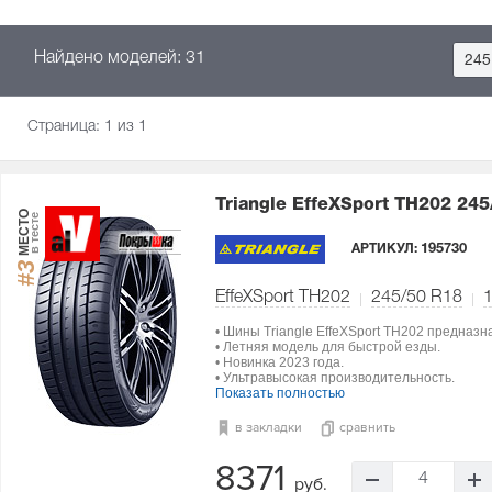
Найдено моделей: 31
245
Страница:
1
из 1
Triangle EffeXSport TH202
245
МЕСТО
в тесте
АРТИКУЛ:
195730
#3
EffeXSport TH202
245/50 R18
• Шины Triangle EffeXSport TH202 предназ
• Летняя модель для быстрой езды.
• Новинка 2023 года.
• Ультравысокая производительность.
Показать полностью
в закладки
сравнить
8371
4
руб.