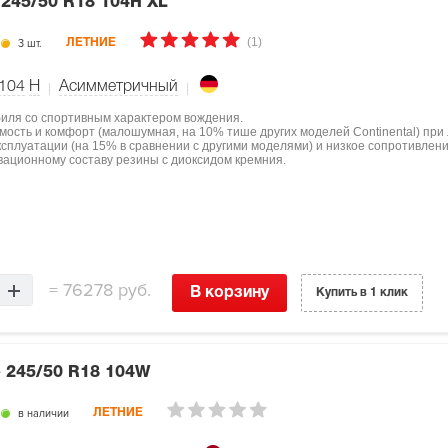
6
245/50 R18 104H XL
(1)
3 шт.
ЛЕТНИЕ
104
H
Асимметричный
биля со спортивным характером вождения.
мость и комфорт (малошумная, на 10% тише других моделей Continental) при
ксплуатации (на 15% в сравнении с другими моделями) и низкое сопротивлен
овационному составу резины с диоксидом кремния.
=
76278 руб.
В корзину
Купить в 1 клик
e
245/50 R18 104W
в наличии
ЛЕТНИЕ