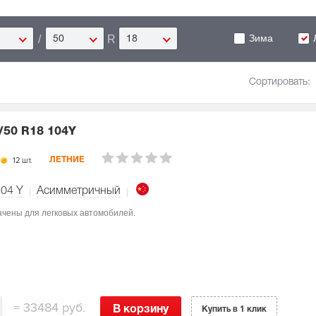
Зима
/
R
50
18
Сортировать:
/50 R18 104Y
12 шт.
ЛЕТНИЕ
104
Y
Асимметричный
начены для легковых автомобилей.
=
33484 руб.
В корзину
Купить в 1 клик