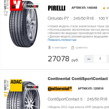
МЕСТО
в тесте
АРТИКУЛ:
145048
4
#2
Cinturato P7
245/50 R18
100
Y
• Новая модель стала значительно тише св
• Использование экологически чистых мат
• Множество ведущих производителей авто
• Данная модель рекомендована ведущими п
Показать полностью
в закладки
сравнить
27078
4
руб.
Continental ContiSportContact
МЕСТО
в тесте
АРТИКУЛ:
120816
#1
ContiSportContact 5
245/50 R18
• Модель 2011 года класса UHP. (модель дл