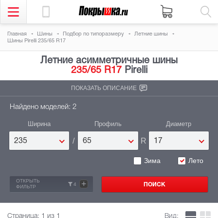
Главная
Шины
Подбор по типоразмеру
Летние шины
Шины Pirelli 235/65 R17
Летние асимметричные шины
235/65 R17
Pirelli
ПОКАЗАТЬ ОПИСАНИЕ
Найдено моделей: 2
Ширина
Профиль
Диаметр
/
R
235
65
17
Зима
Лето
ОТКРЫТЬ
+
4
ФИЛЬТР
Страница:
1
из 1
Вид: