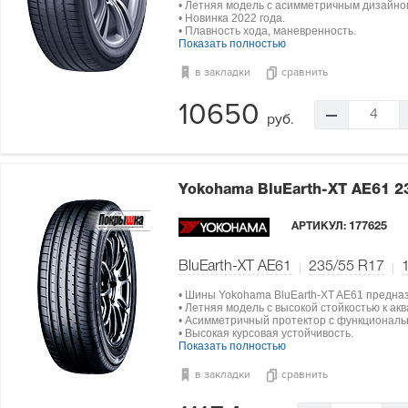
• Летняя модель с асимметричным дизайно
• Новинка 2022 года.
• Плавность хода, маневренность.
Показать полностью
в закладки
сравнить
10650
4
руб.
Yokohama BluEarth-XT AE61
2
АРТИКУЛ:
177625
BluEarth-XT AE61
235/55 R17
• Шины Yokohama BluEarth-XT AE61 предна
• Летняя модель с высокой стойкостью к а
• Асимметричный протектор с функциональ
• Высокая курсовая устойчивость.
Показать полностью
в закладки
сравнить