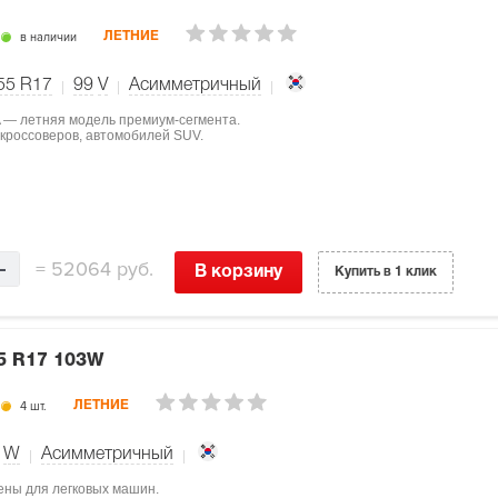
в наличии
ЛЕТНИЕ
55 R17
99
V
Асимметричный
A — летняя модель премиум-сегмента.
 кроссоверов, автомобилей SUV.
=
52064 руб.
В корзину
Купить в 1 клик
5 R17 103W
4 шт.
ЛЕТНИЕ
W
Асимметричный
ены для легковых машин.