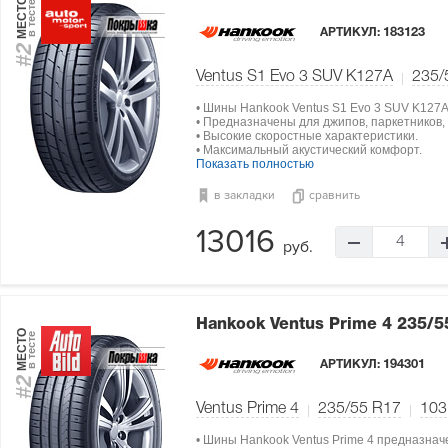
МЕСТО
в тесте
АРТИКУЛ:
183123
#2
Ventus S1 Evo 3 SUV K127A
235/
• Шины Hankook Ventus S1 Evo 3 SUV K127
• Предназначены для джипов, паркетников,
• Высокие скоростные характеристики.
• Максимальный акустический комфорт.
Показать полностью
в закладки
сравнить
13016
4
руб.
Hankook Ventus Prime 4
235/5
МЕСТО
в тесте
АРТИКУЛ:
194301
#2
Ventus Prime 4
235/55 R17
103
• Шины Hankook Ventus Prime 4 предназнач