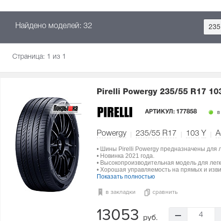
Найдено моделей: 32
235
Страница:
1
из 1
Pirelli Powergy
235/55 R17 10
АРТИКУЛ:
177858
в
Powergy
235/55 R17
103
Y
А
• Шины Pirelli Powergy предназначены для 
• Новинка 2021 года.
• Высокопроизводительная модель для лег
• Хорошая управляемость на прямых и изви
Показать полностью
в закладки
сравнить
13053
4
руб.