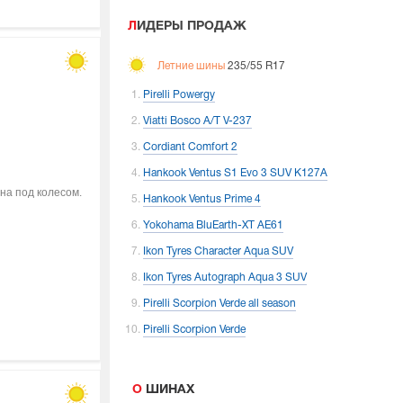
ЛИДЕРЫ ПРОДАЖ
Летние шины
235/55 R17
Pirelli Powergy
Viatti Bosco A/T V-237
Cordiant Comfort 2
Hankook Ventus S1 Evo 3 SUV K127A
на под колесом.
Hankook Ventus Prime 4
Yokohama BluEarth-XT AE61
Ikon Tyres Character Aqua SUV
Ikon Tyres Autograph Aqua 3 SUV
Pirelli Scorpion Verde all season
Pirelli Scorpion Verde
О ШИНАХ