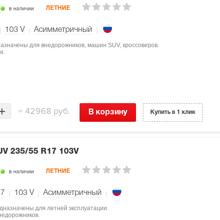
в наличии
ЛЕТНИЕ
103
V
Асимметричный
дназначены для внедорожников, машин SUV, кроссоверов.
м.
=
42968 руб.
В корзину
Купить в 1 клик
SUV
235/55 R17 103V
в наличии
ЛЕТНИЕ
17
103
V
Асимметричный
едназначены для летней эксплуатации.
недорожников.