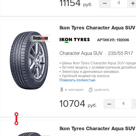
11154
4
руб.
Ikon Tyres Character Aqua SU
АРТИКУЛ:
192006
Character Aqua SUV
235/55 R17
• Шины Ikon Tyres Character Aqua SUV пре
• Летняя модель с асимметричным дизайно
• Эжекторы в дренажных канавках.
• Удобный индикатор износа.
Показать полностью
в закладки
сравнить
10704
4
руб.
Ikon Tyres Character Aqua SU