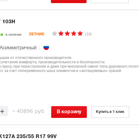
7 103H
(18)
в наличии
ЛЕТНИЕ
Асимметричный
крышка от отечественного производителя.
 сочетания комфорта, производительности и безопасности.
 курсу, при перестроении и даже при внезапной смене типа дорожного полот
рт за счет попеременного шага элементов и «антишумовых» граней.
=
40896 руб.
В корзину
Купить в 1 клик
 K127A
235/55 R17 99V