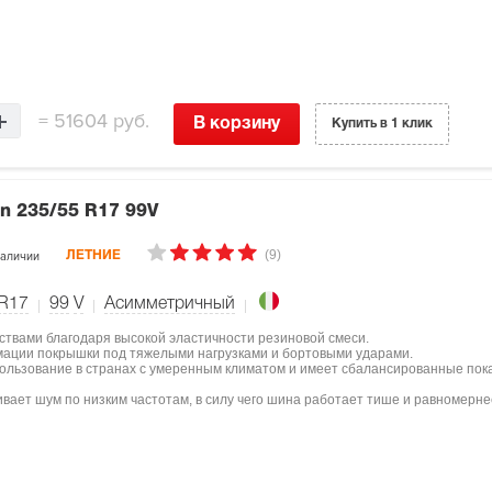
=
51604 руб.
В корзину
Купить в 1 клик
on
235/55 R17 99V
(9)
наличии
ЛЕТНИЕ
 R17
99
V
Асимметричный
ствами благодаря высокой эластичности резиновой смеси.
мации покрышки под тяжелыми нагрузками и бортовыми ударами.
пользование в странах с умеренным климатом и имеет сбалансированные пок
вает шум по низким частотам, в силу чего шина работает тише и равномерне