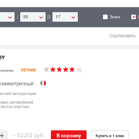
Зима
/
R
55
17
Сортировать:
3Y
(5)
 наличии
ЛЕТНИЕ
симметричный
летней эксплуатации.
ковых автомобилей.
листых участках.
=
52212 руб.
В корзину
Купить в 1 клик