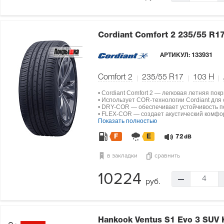
Cordiant Comfort 2
235/55 R1
АРТИКУЛ:
133931
Comfort 2
235/55 R17
103
H
• Cordiant Comfort 2 — легковая летняя по
• Использует COR-технологии Cordiant для
• DRY-COR — обеспечивает устойчивость по
• FLEX-COR — создает акустический комфо
Показать полностью
F
E
72
dB
в закладки
сравнить
10224
4
руб.
Hankook Ventus S1 Evo 3 SUV