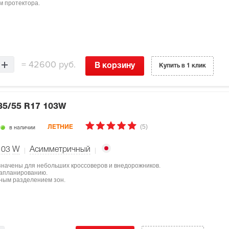
м протектора.
=
42600 руб.
В корзину
Купить в 1 клик
35/55 R17 103W
(5)
в наличии
ЛЕТНИЕ
103
W
Асимметричный
значены для небольших кроссоверов и внедорожников.
квапланированию.
ным разделением зон.