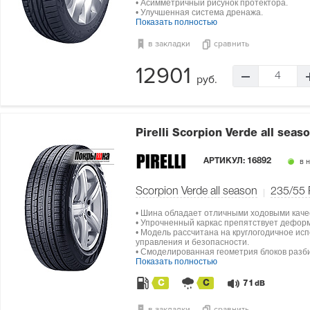
• Асимметричный рисунок протектора.
• Улучшенная система дренажа.
Показать полностью
в закладки
сравнить
12901
4
руб.
Pirelli Scorpion Verde all seas
АРТИКУЛ:
16892
в 
Scorpion Verde all season
235/55
• Шина обладает отличными ходовыми каче
• Упрочненный каркас препятствует дефор
• Модель рассчитана на круглогодичное ис
управления и безопасности.
• Смоделированная геометрия блоков разби
Показать полностью
C
C
71
dB
в закладки
сравнить