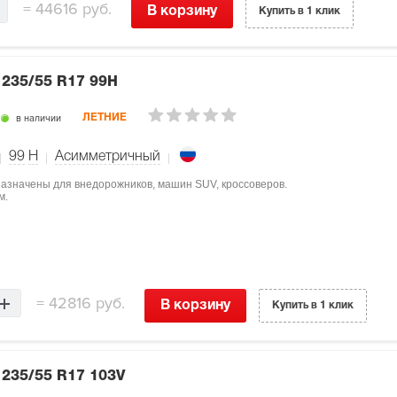
=
44616 руб.
В корзину
Купить в 1 клик
V
235/55 R17 99H
в наличии
ЛЕТНИЕ
99
H
Асимметричный
дназначены для внедорожников, машин SUV, кроссоверов.
м.
=
42816 руб.
В корзину
Купить в 1 клик
V
235/55 R17 103V