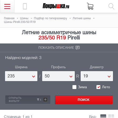
Главная
Шины
Подбор по типоразмеру
Летние шины
Шины Pirelli 235/50 R19
Летние асимметричные шины
235/50 R19
Pirelli
ПОКАЗАТЬ ОПИСАНИЕ
Найдено моделей: 3
Ширина
Профиль
Диаметр
/
R
235
50
19
Зима
Лето
ОТКРЫТЬ
+
4
ФИЛЬТР
Страница:
1
из 1
Вид: