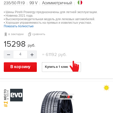
235/50 R19
99
V
Асимметричный
• Шины Pirelli Powergy предназначены для летней эксплуатации.
• Новинка 2021 года.
• Высокопроизводительная модель для легковых автомобилей.
• Хорошая управляемость на прямых и извилистых участках.
Показать полностью
в закладки
сравнить
15298
руб.
=
61192 руб.
4
В корзину
Купить в 1 клик
МЕСТО
в тесте
#1