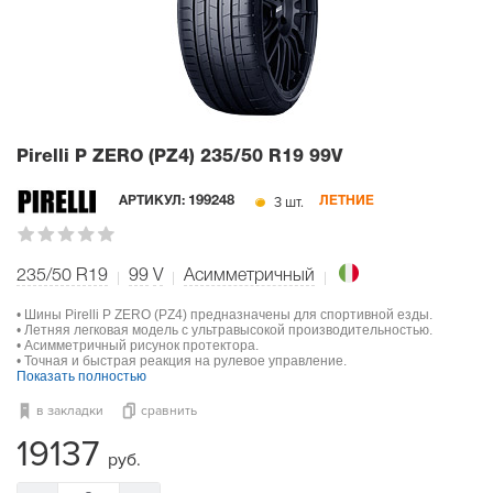
Pirelli P ZERO (PZ4)
235/50 R19 99V
3 шт.
АРТИКУЛ:
199248
ЛЕТНИЕ
235/50 R19
99
V
Асимметричный
• Шины Pirelli P ZERO (PZ4) предназначены для спортивной езды.
• Летняя легковая модель с ультравысокой производительностью.
• Асимметричный рисунок протектора.
• Точная и быстрая реакция на рулевое управление.
Показать полностью
в закладки
сравнить
19137
руб.