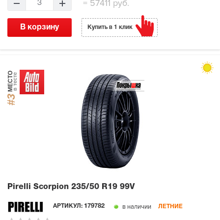
=
57411 руб.
3
В корзину
Купить в 1 клик
МЕСТО
в тесте
#3
Pirelli Scorpion
235/50 R19 99V
в наличии
АРТИКУЛ:
179782
ЛЕТНИЕ