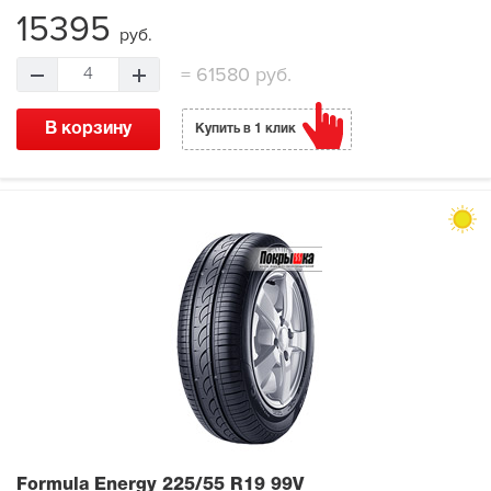
15395
руб.
=
61580 руб.
4
В корзину
Купить в 1 клик
Formula Energy
225/55 R19 99V