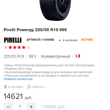
Pirelli Powergy
225/55 R19 99V
в наличии
АРТИКУЛ:
1104468
ЛЕТНИЕ
(5)
225/55 R19
99
V
Асимметричный
• Шины Pirelli Powergy предназначены для летней эксплуатации.
• Новинка 2021 года.
• Высокопроизводительная модель для легковых автомобилей.
• Хорошая управляемость на прямых и извилистых участках.
Показать полностью
в закладки
сравнить
14621
руб.
=
58484 руб.
4