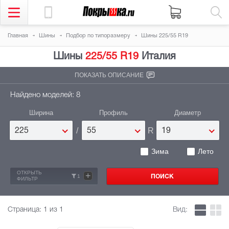
Главная
Шины
Подбор по типоразмеру
Шины 225/55 R19
Шины
225/55 R19
Италия
ПОКАЗАТЬ ОПИСАНИЕ
Найдено моделей: 8
Ширина
Профиль
Диаметр
/
R
225
55
19
Зима
Лето
ОТКРЫТЬ
+
1
ФИЛЬТР
Страница:
1
из 1
Вид: