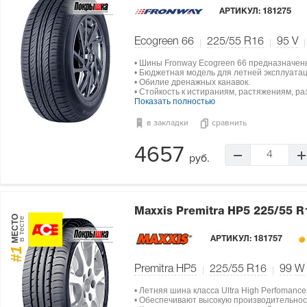
АРТИКУЛ:
181275
Ecogreen 66
225/55 R16
95
V
• Шины Fronway Ecogreen 66 предназначен
• Бюджетная модель для летней эксплуатац
• Обилие дренажных канавок.
• Стойкость к истираниям, растяжениям, ра
Показать полностью
в закладки
сравнить
4657
4
руб.
Maxxis Premitra HP5
225/55 R
МЕСТО
в тесте
АРТИКУЛ:
181757
#1
Premitra HP5
225/55 R16
99
W
• Летняя шина класса Ultra High Perfomance
• Обеспечивают высокую производительнос