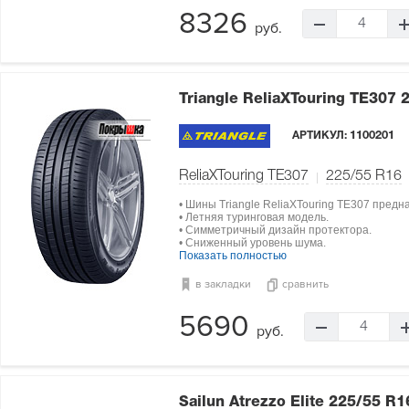
8326
4
руб.
Triangle ReliaXTouring TE307
АРТИКУЛ:
1100201
ReliaXTouring TE307
225/55 R16
• Шины Triangle ReliaXTouring TE307 пред
• Летняя туринговая модель.
• Симметричный дизайн протектора.
• Сниженный уровень шума.
Показать полностью
в закладки
сравнить
5690
4
руб.
Sailun Atrezzo Elite
225/55 R1