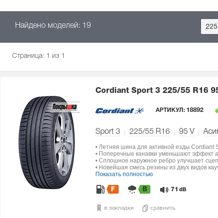
Найдено моделей: 19
225
Страница:
1
из 1
Cordiant Sport 3
225/55 R16 9
АРТИКУЛ:
18892
Sport 3
225/55 R16
95
V
Аси
• Летняя шина для активной езды Cordiant S
• Поперечные канавки уменьшают эффект 
• Сплошное наружное ребро улучшает сцеп
• Новейшая смесь резины из двух видов кау
Показать полностью
F
B
71
dB
в закладки
сравнить