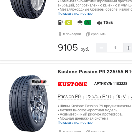
• Компьютерно-оптимизированный протекто
вибраций, сопротивлению качению и улуч
• Металлокордные брекеры обеспечивают с
Показать полностью
C
A
70
dB
в закладки
сравнить
9105
4
руб.
Kustone Passion P9
225/55 R1
АРТИКУЛ:
1103228
Passion P9
225/55 R16
95
V
• Шины Kustone Passion P9 предназначены 
• Летняя высокоскоростная модель.
• Асимметричный рисунок протектора.
• Мощная дренажная система.
Показать полностью
в закладки
сравнить