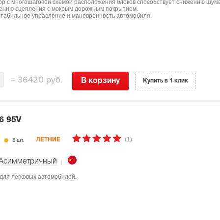
р с многошаговой схемой расположения блоков способствует снижению шум
шению сцепления с мокрым дорожным покрытием.
табильное управление и маневренность автомобиля.
=
36420 руб.
В корзину
Купить в 1 клик
6 95V
(1)
8 шт.
ЛЕТНИЕ
Асимметричный
для легковых автомобилей.