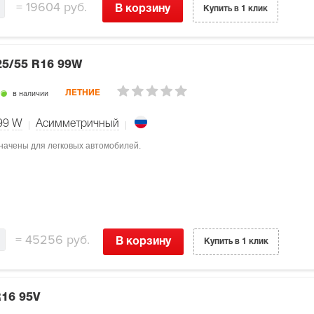
=
19604 руб.
В корзину
Купить в 1 клик
25/55 R16 99W
в наличии
ЛЕТНИЕ
99
W
Асимметричный
значены для легковых автомобилей.
=
45256 руб.
В корзину
Купить в 1 клик
R16 95V