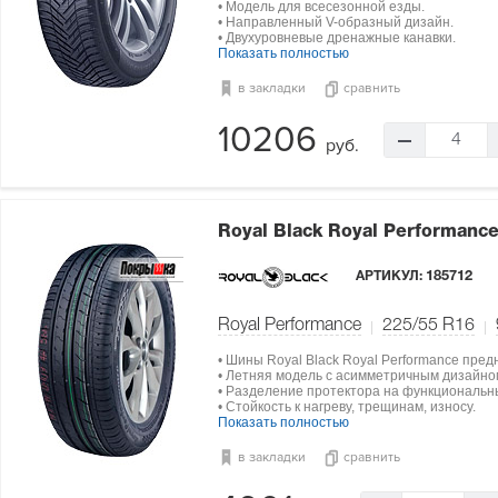
• Модель для всесезонной езды.
• Направленный V-образный дизайн.
• Двухуровневые дренажные канавки.
Показать полностью
в закладки
сравнить
10206
4
руб.
Royal Black Royal Performanc
АРТИКУЛ:
185712
Royal Performance
225/55 R16
• Шины Royal Black Royal Performance пре
• Летняя модель с асимметричным дизайно
• Разделение протектора на функциональн
• Стойкость к нагреву, трещинам, износу.
Показать полностью
в закладки
сравнить