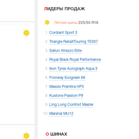
ЛИДЕРЫ ПРОДАЖ
Летние шины
225/55 R16
Cordiant Sport 3
Triangle ReliaXTouring TE307
Sailun Atrezzo Elite
Royal Black Royal Performance
Ikon Tyres Autograph Aqua 3
Fronway Ecogreen 66
Maxxis Premitra HP5
Kustone Passion P9
Ling Long Comfort Master
Marshal MU12
О ШИНАХ