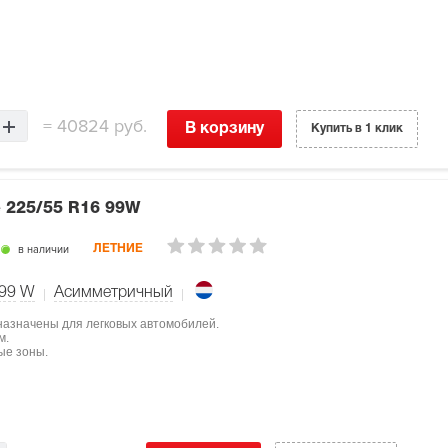
=
40824 руб.
В корзину
Купить в 1 клик
e
225/55 R16 99W
в наличии
ЛЕТНИЕ
99
W
Асимметричный
дназначены для легковых автомобилей.
м.
ые зоны.