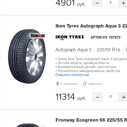
4901
4
руб.
Ikon Tyres Autograph Aqua 3
2
АРТИКУЛ:
197872
Autograph Aqua 3
225/55 R16
• Шины Ikon Tyres Autograph Aqua 3 предна
• Летняя модель премиум-класса.
• Асимметричный дизайн протектора.
• Улучшенные аквадренажные свойства.
Показать полностью
в закладки
сравнить
11314
4
руб.
Fronway Ecogreen 66
225/55 