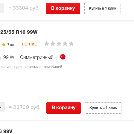
=
33304 руб.
В корзину
Купить в 1 клик
225/55 R16 99W
7 шт.
ЛЕТНИЕ
99
W
Симметричный
назначены для легковых автомобилей.
=
22760 руб.
В корзину
Купить в 1 клик
6 99V