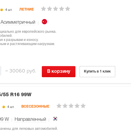
4 шт.
ЛЕТНИЕ
Асимметричный
пециально для европейского рынка.
обилей.
я к разрывам и износу.
рным и растягивающим нагрузкам.
=
30060 руб.
В корзину
Купить в 1 клик
5/55 R16 99W
4 шт.
ВСЕСЕЗОННЫЕ
99
W
Направленный
начены для легковых автомобилей.