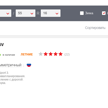
Зима
/
R
55
16
Сортировать:
5V
(22)
в наличии
ЛЕТНИЕ
мметричный
port 3.
аквапланирования.
ление с дорогой.
чука.