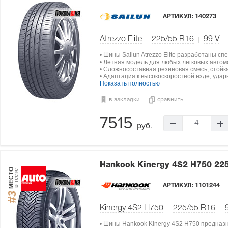
АРТИКУЛ:
140273
Atrezzo Elite
225/55 R16
99
V
• Шины Sailun Atrezzo Elite разработаны с
• Летняя модель для любых легковых автом
• Сложносоставная резиновая смесь, стойка
• Адаптация к высокоскоростной езде, уда
Показать полностью
в закладки
сравнить
7515
4
руб.
Hankook Kinergy 4S2 H750
22
МЕСТО
в тесте
АРТИКУЛ:
1101244
#3
Kinergy 4S2 H750
225/55 R16
• Шины Hankook Kinergy 4S2 H750 предназ