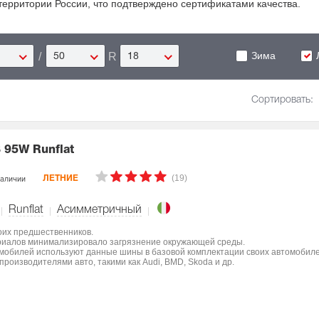
 территории России, что подтверждено сертификатами качества.
Зима
/
R
50
18
Сортировать:
 95W Runflat
(19)
наличии
ЛЕТНИЕ
Runflat
Асимметричный
оих предшественников.
ериалов минимализировало загрязнение окружающей среды.
мобилей используют данные шины в базовой комплектации своих автомобиле
роизводителями авто, такими как Audi, BMD, Skoda и др.