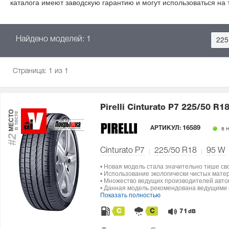
каталога имеют заводскую гарантию и могут использоваться на
Найдено моделей: 1
225
Страница:
1
из 1
Pirelli Cinturato P7
225/50 R18
МЕСТО
в тесте
АРТИКУЛ:
16589
в 
#2
Cinturato P7
225/50 R18
95
W
• Новая модель стала значительно тише св
• Использование экологически чистых мат
• Множество ведущих производителей авто
• Данная модель рекомендована ведущими п
Показать полностью
C
C
71
dB