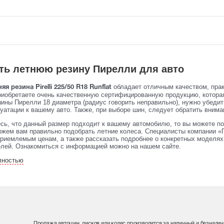
ть летнюю резину Пирелли для авто
обладает отличным качеством, пра
яя резина Pirelli 225/50 R18 Runflat
риобретаете очень качественную сертифицированную продукцию, котора
шины Пирелли 18 диаметра (радиус говорить неправильно), нужно убедит
уатации к вашему авто. Также, при выборе шин, следует обратить вниман
сь, что данный размер подходит к вашему автомобилю, то вы можете по
жем вам правильно подобрать летние колеса. Специалисты компании «П
риемлемым ценам, а также рассказать подробнее о конкретных моделях 
елей. Ознакомиться с информацией можно на нашем сайте.
лностью
Продажа автошин, дисков или колес производится за наличный и безналич