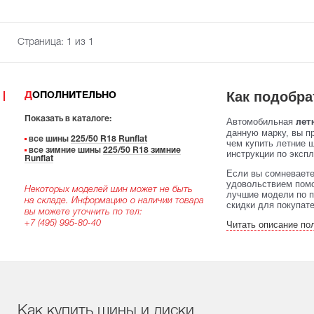
Страница:
1
из 1
Как подобра
ДОПОЛНИТЕЛЬНО
Показать в каталоге:
Автомобильная
летн
данную марку, вы п
все шины
225/50 R18 Runflat
чем купить летние 
все зимние шины
225/50 R18 зимние
инструкции по экспл
Runflat
Если вы сомневаете
удовольствием помо
Некоторых моделей шин может не быть
лучшие модели по п
на складе. Информацию о наличии товара
скидки для покупат
вы можете уточнить по тел:
+7 (495) 995-80-40
Читать описание по
Как купить шины и диски