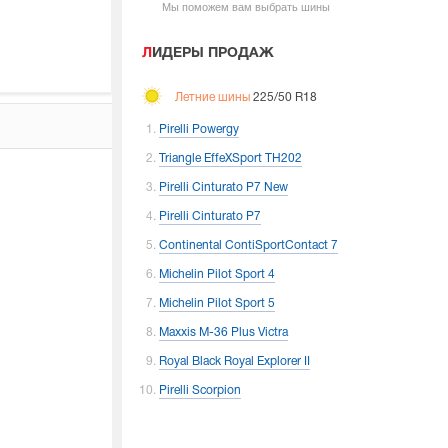
Мы поможем вам выбрать шины
ЛИДЕРЫ ПРОДАЖ
Летние шины
225/50 R18
Pirelli Powergy
Triangle EffeXSport TH202
Pirelli Cinturato P7 New
Pirelli Cinturato P7
Continental ContiSportContact 7
Michelin Pilot Sport 4
Michelin Pilot Sport 5
Maxxis M-36 Plus Victra
Royal Black Royal Explorer II
Pirelli Scorpion