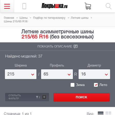
Главная
Шины
Подбор по типоразмеру
Летние шины
Шины 215/65 R16
Летние асимметричные шины
215/65 R16
(без всесезонных)
ПОКАЗАТЬ ОПИСАНИЕ
Найдено моделей: 37
Ширина
Профиль
Диаметр
/
R
215
65
16
Зима
Лето
ОТКРЫТЬ
+
2
ФИЛЬТР
Страница:
1
из 1
Вид: