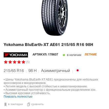
Yokohama BluEarth-XT AE61
215/65 R16 98H
в наличии
АРТИКУЛ:
178637
ЛЕТНИЕ
(5)
215/65 R16
98
H
Асимметричный
• Шины Yokohama BluEarth-XT AE61 предназначены для небольших
кроссоверов и внедорожников.
• Летняя модель с высокой стойкостью к аквапланированию.
• Асимметричный протектор с функциональным разделением зон.
• Высокая курсовая устойчивость.
Показать полностью
в закладки
сравнить