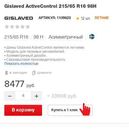
Gislaved ActiveControl
215/65 R16 98H
12 шт.
АРТИКУЛ:
1109623
ЛЕТНИЕ
215/65 R16
98
H
Асимметричный
• Шины Gislaved ActiveControl являются летними.
• Модель для легковых автомобилей.
• Асимметричный дизайн.
• Сверхвысокая производительность.
Показать полностью
в закладки
сравнить
8477
руб.
=
33908 руб.
4
В корзину
Купить в 1 клик