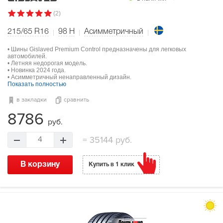
(2)
215/65 R16
98
H
Асимметричный
• Шины Gislaved Premium Control предназначены для легковых
автомобилей.
• Летняя недорогая модель.
• Новинка 2024 года.
• Асимметричный ненаправленный дизайн.
Показать полностью
в закладки
сравнить
8786
руб.
=
35144 руб.
4
В корзину
Купить в 1 клик