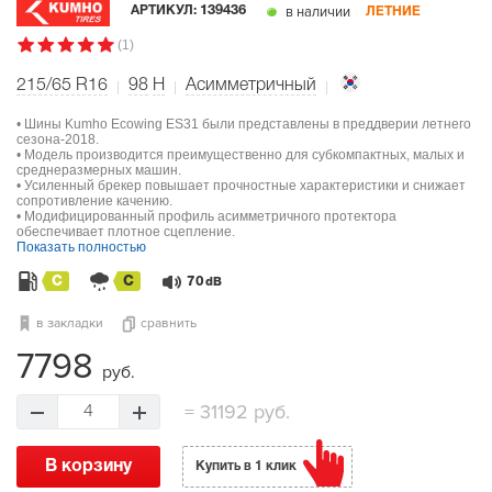
в наличии
АРТИКУЛ:
139436
ЛЕТНИЕ
(1)
215/65 R16
98
H
Асимметричный
• Шины Kumho Ecowing ES31 были представлены в преддверии летнего
сезона-2018.
• Модель производится преимущественно для субкомпактных, малых и
среднеразмерных машин.
• Усиленный брекер повышает прочностные характеристики и снижает
сопротивление качению.
• Модифицированный профиль асимметричного протектора
обеспечивает плотное сцепление.
Показать полностью
C
C
70
dB
в закладки
сравнить
7798
руб.
=
31192 руб.
4
В корзину
Купить в 1 клик