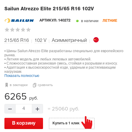
Sailun Atrezzo Elite
215/65 R16 102V
в наличии
АРТИКУЛ:
140272
ЛЕТНИЕ
215/65 R16
102
V
Асимметричный
• Шины Sailun Atrezzo Elite разработаны специально для европейского
рынка.
• Летняя модель для любых легковых автомобилей.
• Сложносоставная резиновая смесь, стойкая к разрывам и износу.
• Адаптация к высокоскоростной езде, ударным и растягивающим
нагрузкам.
Показать полностью
в закладки
сравнить
6265
руб.
=
25060 руб.
4
В корзину
Купить в 1 клик