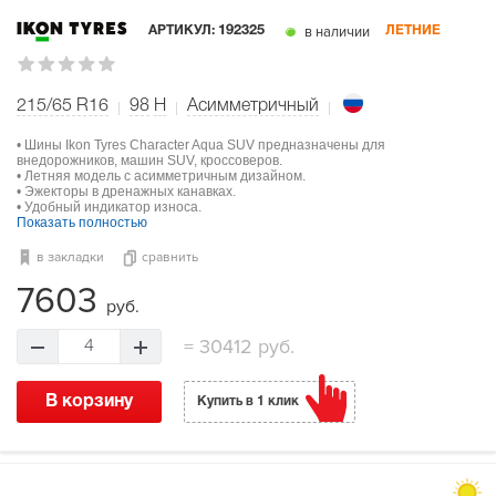
в наличии
АРТИКУЛ:
192325
ЛЕТНИЕ
215/65 R16
98
H
Асимметричный
• Шины Ikon Tyres Character Aqua SUV предназначены для
внедорожников, машин SUV, кроссоверов.
• Летняя модель с асимметричным дизайном.
• Эжекторы в дренажных канавках.
• Удобный индикатор износа.
Показать полностью
в закладки
сравнить
7603
руб.
=
30412 руб.
4
В корзину
Купить в 1 клик