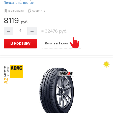
Показать полностью
в закладки
сравнить
8119
руб.
=
32476 руб.
4
В корзину
Купить в 1 клик
МЕСТО
в тесте
#1