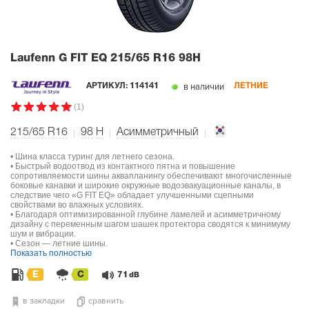
Laufenn G FIT EQ
215/65 R16 98H
в наличии
АРТИКУЛ:
114141
ЛЕТНИЕ
(1)
215/65 R16
98
H
Асимметричный
• Шина класса туринг для летнего сезона.
• Быстрый водоотвод из контактного пятна и повышение
сопротивляемости шины аквапланингу обеспечивают многочисленные
боковые канавки и широкие окружные водоэвакуационные каналы, в
следствие чего «G FIT EQ» обладает улучшенными сцепными
свойствами во влажных условиях.
• Благодаря оптимизированной глубине ламелей и асимметричному
дизайну с переменным шагом шашек протектора сводятся к минимуму
шум и вибрации.
• Сезон — летние шины.
Показать полностью
E
C
71
dB
в закладки
сравнить