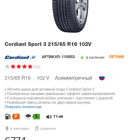
Cordiant Sport 3
215/65 R16 102V
в наличии
АРТИКУЛ:
110553
ЛЕТНИЕ
(22)
215/65 R16
102
V
Асимметричный
• Летняя шина для активной езды Cordiant Sport 3.
• Поперечные канавки уменьшают эффект аквапланирования.
• Сплошное наружное ребро улучшает сцепление с дорогой.
• Новейшая смесь резины из двух видов каучука.
Показать полностью
F
B
71
dB
в закладки
сравнить