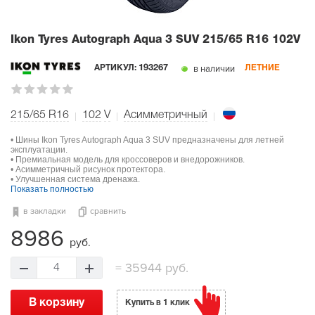
Ikon Tyres Autograph Aqua 3 SUV
215/65 R16 102V
в наличии
АРТИКУЛ:
193267
ЛЕТНИЕ
215/65 R16
102
V
Асимметричный
• Шины Ikon Tyres Autograph Aqua 3 SUV предназначены для летней
эксплуатации.
• Премиальная модель для кроссоверов и внедорожников.
• Асимметричный рисунок протектора.
• Улучшенная система дренажа.
Показать полностью
в закладки
сравнить
8986
руб.
=
35944 руб.
4
В корзину
Купить в 1 клик