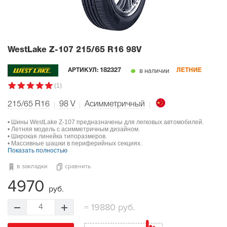
WestLake Z-107
215/65 R16 98V
в наличии
АРТИКУЛ:
182327
ЛЕТНИЕ
(1)
215/65 R16
98
V
Асимметричный
• Шины WestLake Z-107 предназначены для легковых автомобилей.
• Летняя модель с асимметричным дизайном.
• Широкая линейка типоразмеров.
• Массивные шашки в периферийных секциях.
Показать полностью
в закладки
сравнить
4970
руб.
=
19880 руб.
4