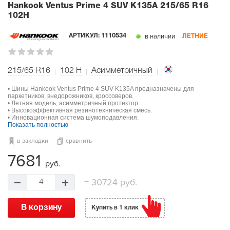
Hankook Ventus Prime 4 SUV K135A
215/65 R16
102H
в наличии
АРТИКУЛ:
1110534
ЛЕТНИЕ
215/65 R16
102
H
Асимметричный
• Шины Hankook Ventus Prime 4 SUV K135A предназначены для
паркетников, внедорожников, кроссоверов.
• Летняя модель, асимметричный протектор.
• Высокоэффективная резинотехническая смесь.
• Инновационная система шумоподавления.
Показать полностью
в закладки
сравнить
7681
руб.
=
30724 руб.
4
В корзину
Купить в 1 клик