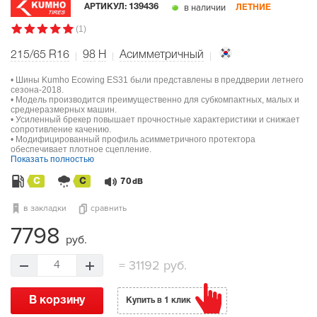
в наличии
АРТИКУЛ:
139436
ЛЕТНИЕ
(1)
215/65 R16
98
H
Асимметричный
• Шины Kumho Ecowing ES31 были представлены в преддверии летнего
сезона-2018.
• Модель производится преимущественно для субкомпактных, малых и
среднеразмерных машин.
• Усиленный брекер повышает прочностные характеристики и снижает
сопротивление качению.
• Модифицированный профиль асимметричного протектора
обеспечивает плотное сцепление.
Показать полностью
C
C
70
dB
в закладки
сравнить
7798
руб.
=
31192 руб.
4
В корзину
Купить в 1 клик