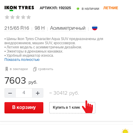
в наличии
АРТИКУЛ:
192325
ЛЕТНИЕ
215/65 R16
98
H
Асимметричный
• Шины Ikon Tyres Character Aqua SUV предназначены для
внедорожников, машин SUV, кроссоверов.
• Летняя модель с асимметричным дизайном.
• Эжекторы в дренажных канавках.
• Удобный индикатор износа.
Показать полностью
в закладки
сравнить
7603
руб.
=
30412 руб.
4
В корзину
Купить в 1 клик