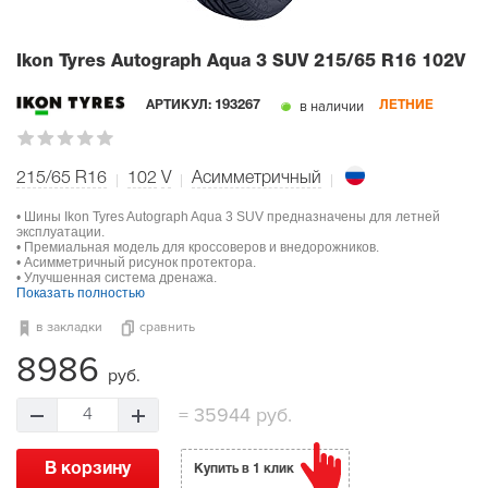
Ikon Tyres Autograph Aqua 3 SUV
215/65 R16 102V
в наличии
АРТИКУЛ:
193267
ЛЕТНИЕ
215/65 R16
102
V
Асимметричный
• Шины Ikon Tyres Autograph Aqua 3 SUV предназначены для летней
эксплуатации.
• Премиальная модель для кроссоверов и внедорожников.
• Асимметричный рисунок протектора.
• Улучшенная система дренажа.
Показать полностью
в закладки
сравнить
8986
руб.
=
35944 руб.
4
В корзину
Купить в 1 клик