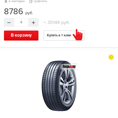
в закладки
сравнить
8786
руб.
=
35144 руб.
4
В корзину
Купить в 1 клик