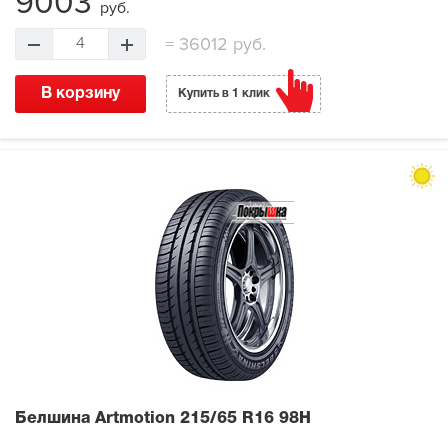
9003
руб.
=
36012 руб.
4
В корзину
Купить в 1 клик
Белшина Artmotion
215/65 R16 98H