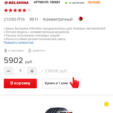
в наличии
АРТИКУЛ:
180681
ЛЕТНИЕ
(1)
215/65 R16
98
H
Асимметричный
• Шины Белшина Artmotion предназначены для легковых автомобилей.
• Летняя модель с асимметричным дизайном.
• Разное исполнение плечевых секций.
• Износостойкая резинотехническая смесь.
Показать полностью
в закладки
сравнить
5902
руб.
=
23608 руб.
4
В корзину
Купить в 1 клик