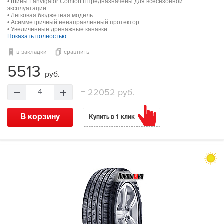
• Шины Lanvigator Comfort II предназначены для всесезонной
эксплуатации.
• Легковая бюджетная модель.
• Асимметричный ненаправленный протектор.
• Увеличенные дренажные канавки.
Показать полностью
в закладки
сравнить
5513
руб.
=
22052 руб.
4
В корзину
Купить в 1 клик