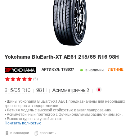
Yokohama BluEarth-XT AE61
215/65 R16 98H
в наличии
АРТИКУЛ:
178637
ЛЕТНИЕ
(5)
215/65 R16
98
H
Асимметричный
• Шины Yokohama BluEarth-XT AE61 предназначены для небольших
кроссоверов и внедорожников.
• Летняя модель с высокой стойкостью к аквапланированию.
• Асимметричный протектор с функциональным разделением зон.
• Высокая курсовая устойчивость.
Показать полностью
в закладки
сравнить