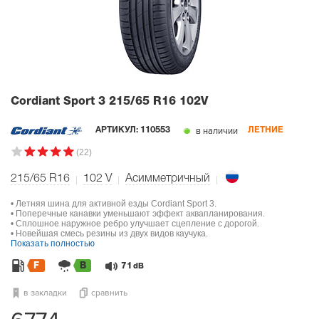
Cordiant Sport 3
215/65 R16 102V
в наличии
АРТИКУЛ:
110553
ЛЕТНИЕ
(22)
215/65 R16
102
V
Асимметричный
• Летняя шина для активной езды Cordiant Sport 3.
• Поперечные канавки уменьшают эффект аквапланирования.
• Сплошное наружное ребро улучшает сцепление с дорогой.
• Новейшая смесь резины из двух видов каучука.
Показать полностью
F
B
71
dB
в закладки
сравнить