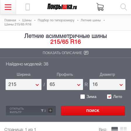
Главная
Шины
Подбор по типоразмеру
Летние шины
Шины 215/65 R16
Летние асимметричные шины
215/65 R16
ПОКАЗАТЬ ОПИСАНИЕ
Найдено моделей: 38
Ширина
Профиль
Диаметр
/
R
215
65
16
Зима
Лето
ОТКРЫТЬ
+
3
ФИЛЬТР
Страница:
1
из 1
Вид: