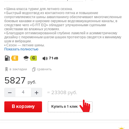
• Шина класса туринг для летнего сезона.
• Быстрый водоотвод из контактного пятна и повышение
сопротивляемости шины аквапланингу обеспечивают многочисленные
боковые канавки и широкие окружные водоэвакуационные каналы, в
следствие чего «G FIT EQ» обладает улучшенными сцепными
свойствами во влажных условиях.
• Благодаря оптимизированной глубине ламелей и асимметричному
дизайну с переменным шагом шашек протектора сводятся к минимуму
шум и вибрации.
• Сезон — летние шины.
Показать полностью
E
C
71
dB
в закладки
сравнить
5827
руб.
=
23308 руб.
4
В корзину
Купить в 1 клик