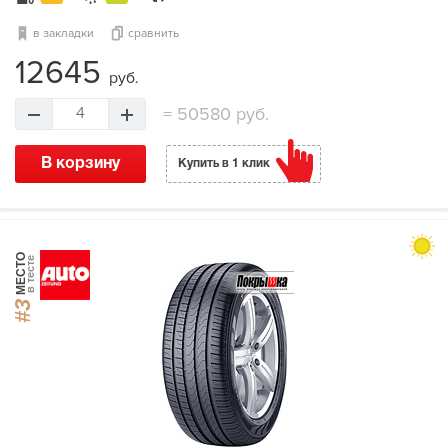
в закладки
сравнить
12645
руб.
=
50580 руб.
4
В корзину
Купить в 1 клик
МЕСТО
в тесте
#3