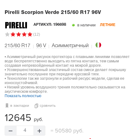
Pirelli Scorpion Verde
215/60 R17 96V
в наличии
АРТИКУЛ:
196698
ЛЕТНИЕ
(12)
215/60 R17
96
V
Асимметричный
• Асимметричный рисунок протектора с плавными линиями позволяет
воде беспрепятственно выходить из пятна контакта, тем самым
создавая непревзойденный контакт на мокрой дороге.
• Усовершенствованный эластичный состав смеси делает покрышку
значительно послушнее при передаче курсовой тяги.
• Технологии так же затронули и рабочий ресурс модели, сделав ее
износоустойчивой.
• Низкий уровень воздушного трения положительно сказывается на
акустическом комфорте.
Показать полностью
в закладки
сравнить
12645
руб.
=
50580 руб.
4