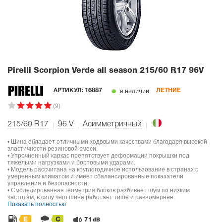
Pirelli Scorpion Verde all season
215/60 R17 96V
в наличии
АРТИКУЛ:
16887
ЛЕТНИЕ
(9)
215/60 R17
96
V
Асимметричный
• Шина обладает отличными ходовыми качествами благодаря высокой
эластичности резиновой смеси.
• Упрочненный каркас препятствует деформации покрышки под
тяжелыми нагрузками и бортовыми ударами.
• Модель рассчитана на круглогодичное использование в странах с
умеренным климатом и имеет сбалансированные показатели
управления и безопасности.
• Смоделированная геометрия блоков разбивает шум по низким
частотам, в силу чего шина работает тише и равномернее.
Показать полностью
E
C
71
dB