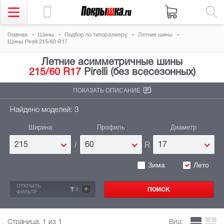
Главная
Шины
Подбор по типоразмеру
Летние шины
Шины Pirelli 215/60 R17
Летние асимметричные шины
215/60 R17
Pirelli (без всесезонных)
ПОКАЗАТЬ ОПИСАНИЕ
Найдено моделей: 3
Ширина
Профиль
Диаметр
/
R
215
60
17
Зима
Лето
ОТКРЫТЬ
+
3
ФИЛЬТР
Страница:
1
из 1
Вид: